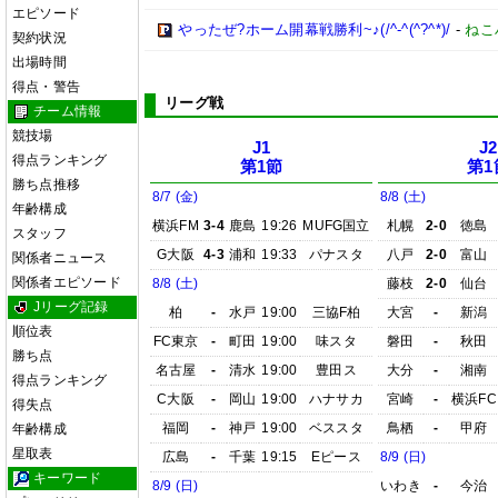
エピソード
やったぜ?ホーム開幕戦勝利~♪(/^-^(^?^*)/
-
ねこ
契約状況
出場時間
得点・警告
リーグ戦
チーム情報
競技場
J1
J2
得点ランキング
第1節
第1
勝ち点推移
8/7 (金)
8/8 (土)
年齢構成
横浜FM
3-4
鹿島
19:26
MUFG国立
札幌
2-0
徳島
スタッフ
G大阪
4-3
浦和
19:33
パナスタ
八戸
2-0
富山
関係者ニュース
関係者エピソード
8/8 (土)
藤枝
2-0
仙台
Jリーグ記録
柏
-
水戸
19:00
三協F柏
大宮
-
新潟
順位表
FC東京
-
町田
19:00
味スタ
磐田
-
秋田
勝ち点
名古屋
-
清水
19:00
豊田ス
大分
-
湘南
得点ランキング
C大阪
-
岡山
19:00
ハナサカ
宮崎
-
横浜FC
得失点
福岡
-
神戸
19:00
ベススタ
鳥栖
-
甲府
年齢構成
星取表
広島
-
千葉
19:15
Eピース
8/9 (日)
キーワード
8/9 (日)
いわき
-
今治