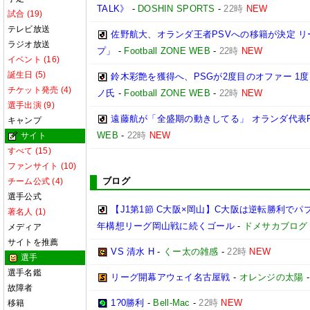
TALK》
-
DOSHIN SPORTS
-
22時
NEW
試合 (19)
テレビ放送
佐野航大、オランダ王者PSVへの移籍が決定 リ
ラジオ放送
プ」
-
Football ZONE WEB
-
22時
NEW
イベント (16)
誕生日 (5)
鈴木彩艶を獲得へ、PSGが2度目のオファー 1
チケット発売 (4)
ノ氏
-
Football ZONE WEB
-
22時
NEW
選手出演 (9)
遠藤航が「全盛期の動きしてる」 オランダ代表
キャンプ
WEB
-
22時
NEW
サイト
すべて (15)
ファンサイト (10)
ブログ
チーム公式 (4)
選手公式
【J1第1節 C大阪×岡山】C大阪は逆転勝利で
著名人 (1)
年構想リーグ岡山戦に続くゴール
-
ドメサカブログ
メディア
サイトを推薦
VS 清水 H
-
くー太の雑感
-
22時
NEW
選手
選手名鑑
リーグ開幕アウェイ名古屋戦
-
オレンジの太陽
故障者
1?0勝利
-
Bell-Mac
-
22時
NEW
移籍