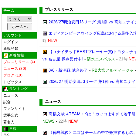
プレスリリース
チーム
2026/27明治安田J3リーグ 第1節 vs 高知ユ
エディオンピースウイング広島における最多入
アカウント
時
NEW
ログイン
新規登録
【ユナイテッドBESTプレーヤー賞(トヨタユナイテッ
新着情報
vs 名古屋 採点受付中!
-
清水エスパルス
-
21時
NE
プレスリリース (4)
ニュース (80)
8/8・新潟戦 試合終了
-
RB大宮アルディージャ
ブログ (10)
2026/27 明治安田J3リーグ 第1節 vs 高知ユ
トピックス
ランキング
ニュース
ニュース
試合
ファンサイト
高橋文哉 &TEAM・Kは「カッコよすぎて若干
選手公式
NEWS
-
22時
NEW
著名人
日程
《徳島戦後》エゴはチームの中で発揮するもの
予定