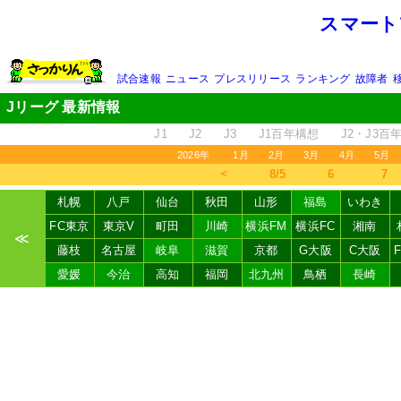
スマート
試合速報
ニュース
プレスリリース
ランキング
故障者
Jリーグ 最新情報
J1
J2
J3
J1百年構想
J2・J3百
2026年
1月
2月
3月
4月
5月
＜
8/5
6
7
札幌
八戸
仙台
秋田
山形
福島
いわき
FC東京
東京V
町田
川崎
横浜FM
横浜FC
湘南
≪
藤枝
名古屋
岐阜
滋賀
京都
G大阪
C大阪
愛媛
今治
高知
福岡
北九州
鳥栖
長崎