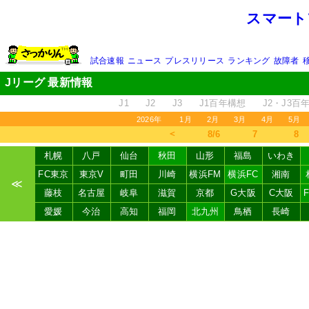
スマート
試合速報
ニュース
プレスリリース
ランキング
故障者
Jリーグ 最新情報
J1
J2
J3
J1百年構想
J2・J3百
2026年
1月
2月
3月
4月
5月
＜
8/6
7
8
札幌
八戸
仙台
秋田
山形
福島
いわき
FC東京
東京V
町田
川崎
横浜FM
横浜FC
湘南
≪
藤枝
名古屋
岐阜
滋賀
京都
G大阪
C大阪
愛媛
今治
高知
福岡
北九州
鳥栖
長崎