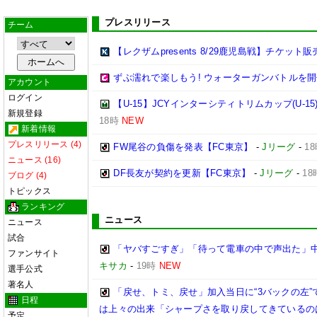
プレスリリース
チーム
【レクザムpresents 8/29鹿児島戦】チケット
ずぶ濡れで楽しもう! ウォーターガンバトルを開
アカウント
ログイン
【U-15】JCYインターシティトリムカップ(U-15
新規登録
18時
NEW
新着情報
プレスリリース (4)
FW尾谷の負傷を発表【FC東京】
-
Jリーグ
-
1
ニュース (16)
DF長友が契約を更新【FC東京】
-
Jリーグ
-
18
ブログ (4)
トピックス
ランキング
ニュース
ニュース
試合
「ヤバすごすぎ」「待って電車の中で声出た」
ファンサイト
キサカ
-
19時
NEW
選手公式
著名人
「戻せ、トミ、戻せ」加入当日に“3バックの左”
日程
は上々の出来「シャープさを取り戻してきているの
予定