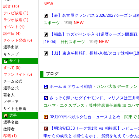
NEW
試合 (16)
テレビ放送 (1)
【表】名古屋グランパス 2026/2027シーズ
ラジオ放送 (1)
スポーツ
-
19時
NEW
イベント (4)
誕生日 (4)
【福島】カズがベンチ入り!還暦シーズン開幕戦
チケット発売 (6)
[16:04]
-
日刊スポーツ
-
19時
NEW
選手出演
【J1】東京V-川崎F、長崎-京都/スコア速報中[18:
キャンプ
サイト
すべて (5)
ブログ
ファンサイト (5)
チーム公式
ホーム & アウェイ戦績
-
ガンバ大阪データランド(GA
選手公式
著名人
さっそく輝いたダイヤモンド。マリノスは三井
メディア
コハマ・エクスプレス」藤井雅彦責任編集:ヨコハ
サイトを推薦
選手
08月09日ベガルタ仙台ニュースまとめ
-
関東で
選手名鑑
【明治安田J3リーグ第1節 vs 相模原】レビ
故障者
季からの成長と可能性を示す、劣勢を耐えてつかん
移籍 (1)