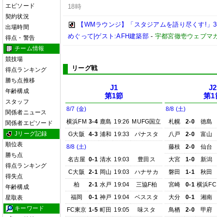
エピソード
18時
契約状況
【WMラウンジ】「スタジアムを語り尽くす!」
出場時間
めぐって|ゲスト:AFH建築部
-
宇都宮徹壱ウェブマ
得点・警告
チーム情報
競技場
リーグ戦
得点ランキング
勝ち点推移
J1
J2
年齢構成
第1節
第1
スタッフ
8/7 (金)
8/8 (土)
関係者ニュース
横浜FM
3-4
鹿島
19:26
MUFG国立
札幌
2-0
徳島
関係者エピソード
Jリーグ記録
G大阪
4-3
浦和
19:33
パナスタ
八戸
2-0
富山
順位表
8/8 (土)
藤枝
2-0
仙台
勝ち点
名古屋
0-1
清水
19:03
豊田ス
大宮
1-0
新潟
得点ランキング
C大阪
2-1
岡山
19:03
ハナサカ
磐田
1-1
秋田
得失点
柏
2-1
水戸
19:04
三協F柏
宮崎
0-1
横浜FC
年齢構成
福岡
0-1
神戸
19:04
ベススタ
大分
0-1
湘南
星取表
キーワード
FC東京
1-5
町田
19:05
味スタ
鳥栖
2-0
甲府