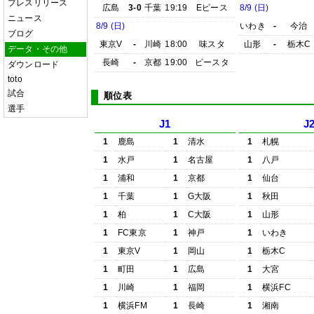
プレスリリース
広島
3-0
千葉
19:19
Eピース
8/9 (日)
ニュース
8/9 (日)
いわき
-
今治
ブログ
東京V
-
川崎
18:00
味スタ
山形
-
栃木C
データ・その他
長崎
-
京都
19:00
ピースタ
ダウンロード
toto
試合
順位表
選手
J1
J
1
鹿島
1
清水
1
札幌
1
水戸
1
名古屋
1
八戸
1
浦和
1
京都
1
仙台
1
千葉
1
G大阪
1
秋田
1
柏
1
C大阪
1
山形
1
FC東京
1
神戸
1
いわき
1
東京V
1
岡山
1
栃木C
1
町田
1
広島
1
大宮
1
川崎
1
福岡
1
横浜FC
1
横浜FM
1
長崎
1
湘南