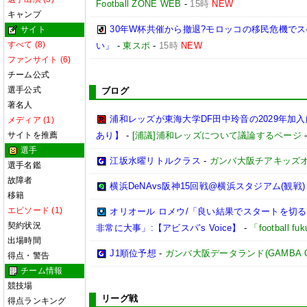
Football ZONE WEB
-
15時
NEW
キャンプ
30年W杯共催から撤退?モロッコの移民危機で
サイト
すべて (8)
い」
-
東スポ
-
15時
NEW
ファンサイト (6)
チーム公式
選手公式
ブログ
著名人
浦和レッズが東海大学DF田中玲音の2029年加
メディア (1)
サイトを推薦
あり】
-
[浦議]浦和レッズについて議論するページ
選手
江坂水曜リトルクラス
-
ガンバ大阪チアキッズ
選手名鑑
故障者
横浜DeNAvs阪神15回戦@横浜スタジアム(観戦)
移籍
エピソード (1)
オリオール ロメウ/「良い結果でスタートを切
契約状況
非常に大事」:【アビスパ’s Voice】
-
「football 
出場時間
J1順位予想
-
ガンバ大阪データランド(GAMBA OSAK
得点・警告
チーム情報
競技場
リーグ戦
得点ランキング