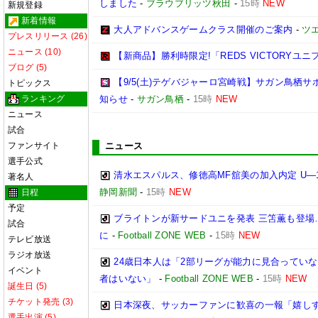
しました
-
ブラウブリッツ秋田
-
15時
NEW
新規登録
新着情報
大人アドバンスゲームクラス開催のご案内
-
ツ
プレスリリース (26)
ニュース (10)
【新商品】勝利時限定!「REDS VICTORYユニ
ブログ (5)
【9/5(土)テゲバジャーロ宮崎戦】サガン鳥栖
トピックス
ランキング
知らせ
-
サガン鳥栖
-
15時
NEW
ニュース
試合
ファンサイト
ニュース
選手公式
清水エスパルス、修徳高MF舘美の加入内定 U―
著名人
静岡新聞
-
15時
NEW
日程
予定
ブライトンが新サードユニを発表 三笘薫も登場
試合
に
-
Football ZONE WEB
-
15時
NEW
テレビ放送
ラジオ放送
24歳日本人は「2部リーグが能力に見合ってい
イベント
者はいない」
-
Football ZONE WEB
-
15時
NEW
誕生日 (5)
チケット発売 (3)
日本深夜、サッカーファンに歓喜の一報「嬉しす
選手出演 (5)