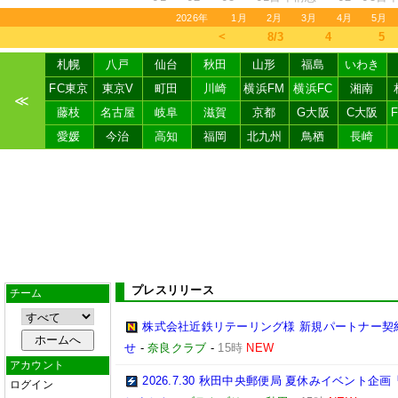
2026年
1月
2月
3月
4月
5月
＜
8/3
4
5
札幌
八戸
仙台
秋田
山形
福島
いわき
FC東京
東京V
町田
川崎
横浜FM
横浜FC
湘南
≪
藤枝
名古屋
岐阜
滋賀
京都
G大阪
C大阪
愛媛
今治
高知
福岡
北九州
鳥栖
長崎
プレスリリース
チーム
株式会社近鉄リテーリング様 新規パートナー契
せ
-
奈良クラブ
-
15時
NEW
アカウント
2026.7.30 秋田中央郵便局 夏休みイベン
ログイン