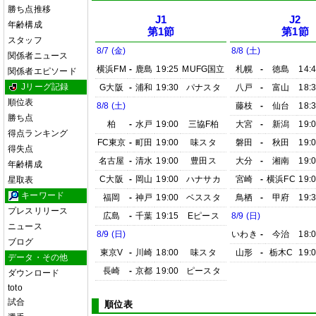
勝ち点推移
J1
J2
年齢構成
第1節
第1節
スタッフ
8/7 (金)
8/8 (土)
関係者ニュース
横浜FM
-
鹿島
19:25
MUFG国立
札幌
-
徳島
14:
関係者エピソード
Jリーグ記録
G大阪
-
浦和
19:30
パナスタ
八戸
-
富山
18:
順位表
8/8 (土)
藤枝
-
仙台
18:
勝ち点
柏
-
水戸
19:00
三協F柏
大宮
-
新潟
19:
得点ランキング
FC東京
-
町田
19:00
味スタ
磐田
-
秋田
19:
得失点
名古屋
-
清水
19:00
豊田ス
大分
-
湘南
19:
年齢構成
C大阪
-
岡山
19:00
ハナサカ
宮崎
-
横浜FC
19:
星取表
キーワード
福岡
-
神戸
19:00
ベススタ
鳥栖
-
甲府
19:
プレスリリース
広島
-
千葉
19:15
Eピース
8/9 (日)
ニュース
8/9 (日)
いわき
-
今治
18:
ブログ
東京V
-
川崎
18:00
味スタ
山形
-
栃木C
19:
データ・その他
長崎
-
京都
19:00
ピースタ
ダウンロード
toto
試合
順位表