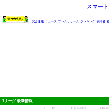
スマート
試合速報
ニュース
プレスリリース
ランキング
故障者
Jリーグ 最新情報
J1
J2
J3
J1百年構想
J2・J3百