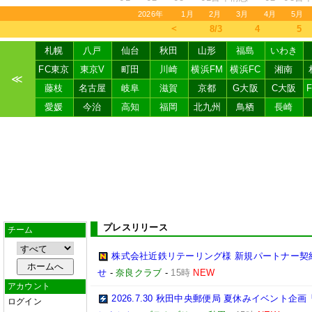
2026年
1月
2月
3月
4月
5月
＜
8/3
4
5
札幌
八戸
仙台
秋田
山形
福島
いわき
FC東京
東京V
町田
川崎
横浜FM
横浜FC
湘南
≪
藤枝
名古屋
岐阜
滋賀
京都
G大阪
C大阪
愛媛
今治
高知
福岡
北九州
鳥栖
長崎
プレスリリース
チーム
株式会社近鉄リテーリング様 新規パートナー契
せ
-
奈良クラブ
-
15時
NEW
アカウント
2026.7.30 秋田中央郵便局 夏休みイベン
ログイン