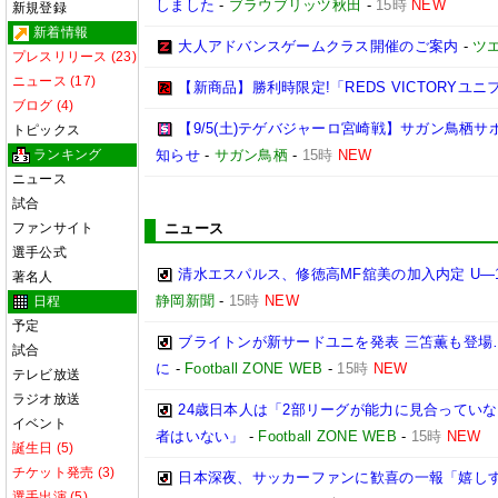
しました
-
ブラウブリッツ秋田
-
15時
NEW
新規登録
新着情報
大人アドバンスゲームクラス開催のご案内
-
ツ
プレスリリース (23)
ニュース (17)
【新商品】勝利時限定!「REDS VICTORYユニ
ブログ (4)
【9/5(土)テゲバジャーロ宮崎戦】サガン鳥栖
トピックス
ランキング
知らせ
-
サガン鳥栖
-
15時
NEW
ニュース
試合
ファンサイト
ニュース
選手公式
清水エスパルス、修徳高MF舘美の加入内定 U―
著名人
静岡新聞
-
15時
NEW
日程
予定
ブライトンが新サードユニを発表 三笘薫も登場
試合
に
-
Football ZONE WEB
-
15時
NEW
テレビ放送
ラジオ放送
24歳日本人は「2部リーグが能力に見合ってい
イベント
者はいない」
-
Football ZONE WEB
-
15時
NEW
誕生日 (5)
チケット発売 (3)
日本深夜、サッカーファンに歓喜の一報「嬉しす
選手出演 (5)