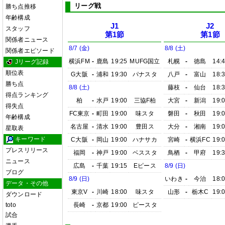
リーグ戦
勝ち点推移
年齢構成
J1
J2
スタッフ
第1節
第1節
関係者ニュース
8/7 (金)
8/8 (土)
関係者エピソード
横浜FM
-
鹿島
19:25
MUFG国立
札幌
-
徳島
14:
Jリーグ記録
順位表
G大阪
-
浦和
19:30
パナスタ
八戸
-
富山
18:
勝ち点
8/8 (土)
藤枝
-
仙台
18:
得点ランキング
柏
-
水戸
19:00
三協F柏
大宮
-
新潟
19:
得失点
FC東京
-
町田
19:00
味スタ
磐田
-
秋田
19:
年齢構成
名古屋
-
清水
19:00
豊田ス
大分
-
湘南
19:
星取表
キーワード
C大阪
-
岡山
19:00
ハナサカ
宮崎
-
横浜FC
19:
プレスリリース
福岡
-
神戸
19:00
ベススタ
鳥栖
-
甲府
19:
ニュース
広島
-
千葉
19:15
Eピース
8/9 (日)
ブログ
8/9 (日)
いわき
-
今治
18:
データ・その他
東京V
-
川崎
18:00
味スタ
山形
-
栃木C
19:
ダウンロード
toto
長崎
-
京都
19:00
ピースタ
試合