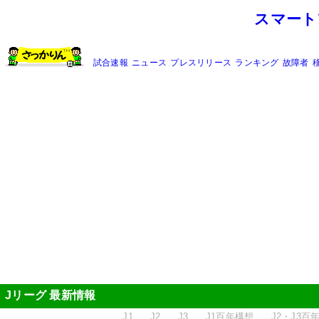
スマート
試合速報
ニュース
プレスリリース
ランキング
故障者
Jリーグ 最新情報
J1
J2
J3
J1百年構想
J2・J3百