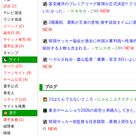
冨安健洋のプレミアリーグ復帰が正式決定!! 
試合 (2)
いたかった」
-
ゲキサカ
-
23時
NEW
テレビ放送
ラジオ放送
J開幕戦、鹿島が王者の意地 後半追加タイムに
イベント (2)
NEW
誕生日 (8)
チケット発売 (6)
韓国サッカー協会が過去に外国人審判員へ性接待
選手出演 (4)
統括する人物も含まれる」
-
サンスポ
-
23時
NEW
キャンプ
ベガルタ仙台・森山監督「優勝」宣言 8日いよい
サイト
すべて (23)
NEW
ファンサイト (9)
チーム公式 (4)
選手公式
ブログ
著名人
J1はとんでもないところ
-
にゃんこユナイテッ
メディア (10)
サイトを推薦
東京ゲームショウ2026の前売り券購入してきた
選手
選手名鑑 (1)
韓国サッカー前監督を任意聴取…業務上背任な
故障者
時
NEW
移籍