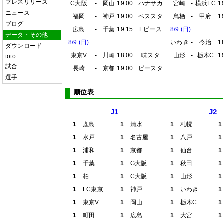
プレスリリース
C大阪
-
岡山
19:00
ハナサカ
宮崎
-
横浜FC
1
ニュース
福岡
-
神戸
19:00
ベススタ
鳥栖
-
甲府
1
ブログ
広島
-
千葉
19:15
Eピース
8/9 (日)
データ・その他
8/9 (日)
いわき
-
今治
1
ダウンロード
東京V
-
川崎
18:00
味スタ
山形
-
栃木C
1
toto
試合
長崎
-
京都
19:00
ピースタ
選手
順位表
J1
J2
1
鹿島
1
清水
1
札幌
1
1
水戸
1
名古屋
1
八戸
1
1
浦和
1
京都
1
仙台
1
1
千葉
1
G大阪
1
秋田
1
1
柏
1
C大阪
1
山形
1
1
FC東京
1
神戸
1
いわき
1
1
東京V
1
岡山
1
栃木C
1
1
町田
1
広島
1
大宮
1