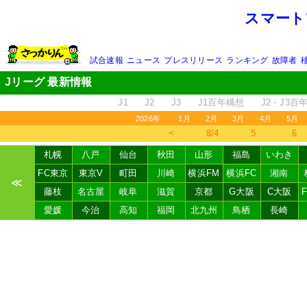
スマート
試合速報
ニュース
プレスリリース
ランキング
故障者
Jリーグ 最新情報
J1
J2
J3
J1百年構想
J2・J3百
2026年
1月
2月
3月
4月
5月
＜
8/4
5
6
札幌
八戸
仙台
秋田
山形
福島
いわき
FC東京
東京V
町田
川崎
横浜FM
横浜FC
湘南
≪
藤枝
名古屋
岐阜
滋賀
京都
G大阪
C大阪
愛媛
今治
高知
福岡
北九州
鳥栖
長崎