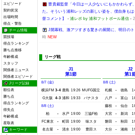
エピソード
曺貴裁監督「今日は一人少ないにもかかわらず
契約状況
た。そういう浦和レッズの新しい姿を、僕自身もは
出場時間
督コメント】
-
浦レポ by 浦和フットボール通信
-
得点・警告
J開幕戦、激アツすぎる驚きの展開に、明日の
チーム情報
競技場
時
NEW
得点ランキング
勝ち点推移
年齢構成
リーグ戦
スタッフ
J1
J2
関係者ニュース
第1節
第1
関係者エピソード
8/7 (金)
8/8 (土)
Jリーグ記録
順位表
横浜FM
3-4
鹿島
19:26
MUFG国立
札幌
-
徳島
1
勝ち点
G大阪
4-3
浦和
19:33
パナスタ
八戸
-
富山
1
得点ランキング
8/8 (土)
藤枝
-
仙台
1
得失点
柏
-
水戸
19:00
三協F柏
大宮
-
新潟
1
年齢構成
FC東京
-
町田
19:00
味スタ
磐田
-
秋田
1
星取表
名古屋
-
清水
19:00
豊田ス
大分
-
湘南
1
キーワード