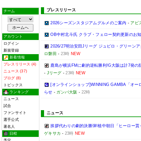
プレスリリース
チーム
2026シーズンスタジアムグルメのご案内
-
アビ
OB中村北斗氏 クラブ・フェロー契約更新のお
アカウント
ログイン
2026/27明治安田Jリーグ ジュビロ・グリー
新規登録
ロ磐田
-
23時
NEW
新着情報
プレスリリース (4)
鹿島が横浜FMに劇的逆転勝利!G大阪は計7発の乱
ニュース (37)
-
Jリーグ
-
23時
NEW
ブログ (8)
[オンラインショップ]WINNING GAMBA「
トピックス
ランキング
らせ
-
ガンバ大阪
-
22時
ニュース
試合
ファンサイト
ニュース
選手公式
挨拶代わりの劇的決勝弾!植中朝日「ヒーロー貰
著名人
ゲキサカ
-
23時
NEW
日程
予定