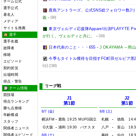
チーム公式
選手公式
鹿島アントラーズ、公式SNS総フォロワー数J
著名人
義
-
0時
メディア
サイトを推薦
東京ヴェルディ応援隊Appare!出演PLAYYTE Pre
選手
が行く。ヴェルディと共に。
-
0時
選手名鑑
日本代表のこと・・・655
-
J OKAYAMA 
故障者
移籍
今季もタイトル獲得を目指すFC町田ゼルビア黒
エピソード
6日23時
契約状況
出場時間
得点・警告
リーグ戦
チーム情報
競技場
J1
J2
得点ランキング
第1節
第1節
勝ち点推移
8/7 (金)
8/8 (土)
年齢構成
横浜FM
-
鹿島
19:25
MUFG国立
札幌
-
徳島
14:
スタッフ
G大阪
-
浦和
19:30
パナスタ
八戸
-
富山
18:
関係者ニュース
関係者エピソード
8/8 (土)
藤枝
-
仙台
18: