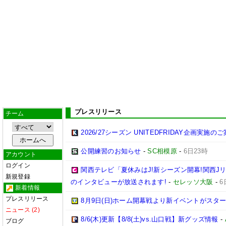
プレスリリース
チーム
2026/27シーズン UNITEDFRIDAY企画実施の
公開練習のお知らせ
-
SC相模原
-
6日23時
アカウント
ログイン
関西テレビ「夏休みはJ!新シーズン開幕!関西J
新規登録
のインタビューが放送されます!
-
セレッソ大阪
-
6
新着情報
プレスリリース
8月9日(日)ホーム開幕戦より新イベントがスター
ニュース (2)
8/6(木)更新【8/8(土)vs.山口戦】新グッズ情報
-
ブログ