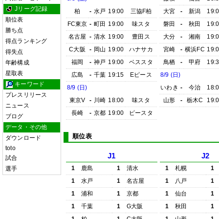
Jリーグ記録
柏
-
水戸
19:00
三協F柏
大宮
-
新潟
19:
順位表
FC東京
-
町田
19:00
味スタ
磐田
-
秋田
19:
勝ち点
名古屋
-
清水
19:00
豊田ス
大分
-
湘南
19:
得点ランキング
C大阪
-
岡山
19:00
ハナサカ
宮崎
-
横浜FC
19:
得失点
福岡
-
神戸
19:00
ベススタ
鳥栖
-
甲府
19:
年齢構成
星取表
広島
-
千葉
19:15
Eピース
8/9 (日)
キーワード
8/9 (日)
いわき
-
今治
18:
プレスリリース
東京V
-
川崎
18:00
味スタ
山形
-
栃木C
19:
ニュース
長崎
-
京都
19:00
ピースタ
ブログ
データ・その他
順位表
ダウンロード
toto
J1
J2
試合
1
鹿島
1
清水
1
札幌
1
選手
1
水戸
1
名古屋
1
八戸
1
1
浦和
1
京都
1
仙台
1
1
千葉
1
G大阪
1
秋田
1