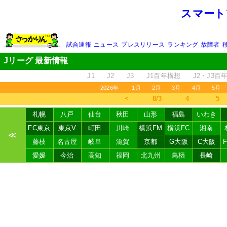
スマート
試合速報
ニュース
プレスリリース
ランキング
故障者
Jリーグ 最新情報
J1
J2
J3
J1百年構想
J2・J3百
2026年
1月
2月
3月
4月
5月
＜
8/3
4
5
札幌
八戸
仙台
秋田
山形
福島
いわき
FC東京
東京V
町田
川崎
横浜FM
横浜FC
湘南
≪
藤枝
名古屋
岐阜
滋賀
京都
G大阪
C大阪
愛媛
今治
高知
福岡
北九州
鳥栖
長崎