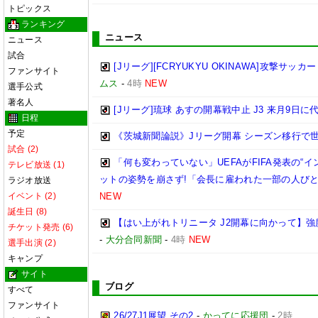
トピックス
ランキング
ニュース
ニュース
試合
[Jリーグ][FCRYUKYU OKINAWA]攻撃サッカ
ファンサイト
ムス
-
4時
NEW
選手公式
著名人
[Jリーグ]琉球 あすの開幕戦中止 J3 来月9日
日程
予定
《茨城新聞論説》Jリーグ開幕 シーズン移行で
試合 (2)
「何も変わっていない」UEFAがFIFA発表の“
テレビ放送 (1)
ットの姿勢を崩さず!「会長に雇われた一部の人び
ラジオ放送
イベント (2)
NEW
誕生日 (8)
【はい上がれトリニータ J2開幕に向かって】
チケット発売 (6)
-
大分合同新聞
-
4時
NEW
選手出演 (2)
キャンプ
サイト
ブログ
すべて
ファンサイト
26/27J1展望 その2
-
かってに応援団
-
2時