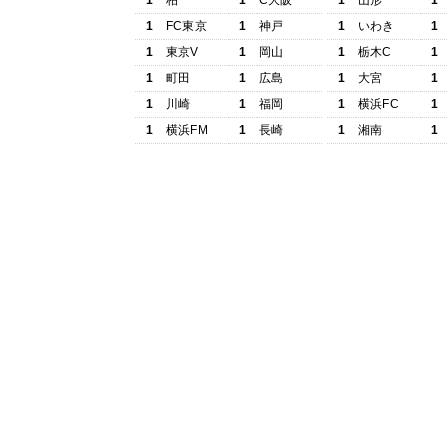
1
柏
1
C大阪
1
山形
1
1
FC東京
1
神戸
1
いわき
1
1
東京V
1
岡山
1
栃木C
1
1
町田
1
広島
1
大宮
1
1
川崎
1
福岡
1
横浜FC
1
1
横浜FM
1
長崎
1
湘南
1