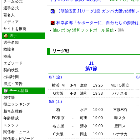
チーム公式
選手公式
【明治安田J1リーグ1節 ガンバ大阪vs浦
著名人
メディア
林幸多郎「サポーターに、自分たちの姿勢は
サイトを推薦
-
浦レポ by 浦和フットボール通信
-
0時
選手
選手名鑑
故障者
リーグ戦
移籍
エピソード
J1
第1節
契約状況
出場時間
8/7 (金)
8/
得点・警告
横浜FM
3-4
鹿島
19:26
MUFG国立
チーム情報
G大阪
4-3
浦和
19:33
パナスタ
競技場
8/8 (土)
得点ランキング
柏
-
水戸
19:00
三協F柏
勝ち点推移
FC東京
-
町田
19:00
味スタ
年齢構成
スタッフ
名古屋
-
清水
19:00
豊田ス
関係者ニュース
C大阪
-
岡山
19:00
ハナサカ
関係者エピソード