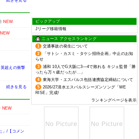
続きを見る
ピックアップ
時
NEW
Jリーグ移籍情報
NEW
ニュース アクセスランキング
1
交通事故の発生について
2
「サトシ・カスミ・タケシ招待企画」中止のお知
らせ
3
浦和 10人でG大阪に3―4で敗れる キジェ監督「勝
建英超えの衝撃
ったら万々歳だったが…」
4
東海大学・エスパルス包括連携協定締結について
続きを見る
5
2026/27清水エスパルスシーズンソング「WE
RISE」完成!
ランキングページを表示
時
NEW
た」/【コメン