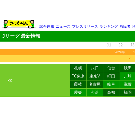
試合速報
ニュース
プレスリリース
ランキング
故障者
Jリーグ 最新情報
J1
J2
J3
2026年
＜
札幌
八戸
仙台
秋田
FC東京
東京V
町田
川崎
≪
藤枝
名古屋
岐阜
滋賀
愛媛
今治
高知
福岡