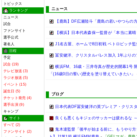
トピックス
ニュース
ランキング
ニュース
【鹿島】DF広瀬陸斗「鹿島の若いやつらの方が
試合
ファンサイト
【横浜】日本代表森保一監督が「本当に素晴らし
選手公式
J1名古屋、ホームで8日初戦 ペトロビッチ
著名人
日程
冨安健洋、クリスタルパレス加入 1年ぶり
予定
試合 (19)
横浜FM、16歳・三井寺真が歴史的開幕1号
テレビ放送 (3)
「(16歳0日の誓い)歴史を塗り替えていきたい」
ラジオ放送 (5)
イベント (15)
誕生日 (5)
ブログ
チケット発売 (4)
選手出演 (9)
日本代表DF冨安健洋の英プレミア・クリス
キャンプ
良くも悪くもキジェのサッカーは疲れるな ～
サイト
すべて (2)
鬼木達監督「後半が始まる前に、もうやり方
ファンサイト (2)
ト】J1第1節 横浜FM対鹿島
-
「GELマガ」鹿