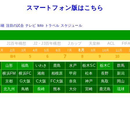
スマートフォン版はこちら
移籍
注目の試合
テレビ
toto
トラベル
スケジュール
J1百年構想
J2・J3百年構想
Jカップ
天皇杯
ACL
FI
8月
1月
2月
3月
4月
5月
6月
7月
9月
10月
11月
7
8/4
5
6
8
9
10
山形
福島
いわき
鹿島
水戸
栃木SC
栃木C
群馬
横浜FM
横浜FC
湘南
相模原
甲府
松本
長野
新潟
京都
G大阪
C大阪
FC大阪
奈良
神戸
鳥取
岡山
北九州
鳥栖
長崎
熊本
大分
宮崎
鹿児島
琉球