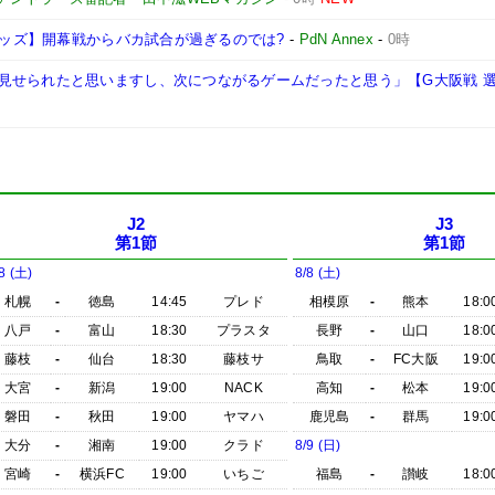
和レッズ】開幕戦からバカ試合が過ぎるのでは?
-
PdN Annex
-
0時
見せられたと思いますし、次につながるゲームだったと思う」【G大阪戦 
J2
J3
第1節
第1節
8 (土)
8/8 (土)
札幌
-
徳島
14:45
プレド
相模原
-
熊本
18:0
八戸
-
富山
18:30
プラスタ
長野
-
山口
18:0
藤枝
-
仙台
18:30
藤枝サ
鳥取
-
FC大阪
19:0
大宮
-
新潟
19:00
NACK
高知
-
松本
19:0
磐田
-
秋田
19:00
ヤマハ
鹿児島
-
群馬
19:0
大分
-
湘南
19:00
クラド
8/9 (日)
宮崎
-
横浜FC
19:00
いちご
福島
-
讃岐
18:0