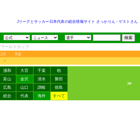
Jリーグとサッカー日本代表の総合情報サイト さっかりん
-
ゲストさん
FAワールドカップ
12月
予定
＞
浦和
大宮
千葉
柏
富山
金沢
清水
磐田
≫
広島
山口
讃岐
徳島
総合
代表
海外
すべて