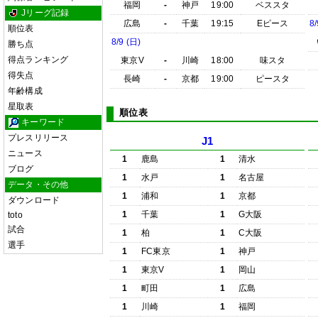
福岡
-
神戸
19:00
ベススタ
Jリーグ記録
広島
-
千葉
19:15
Eピース
8/
順位表
8/9 (日)
勝ち点
得点ランキング
東京V
-
川崎
18:00
味スタ
得失点
長崎
-
京都
19:00
ピースタ
年齢構成
星取表
順位表
キーワード
プレスリリース
J1
ニュース
1
鹿島
1
清水
ブログ
1
水戸
1
名古屋
データ・その他
1
浦和
1
京都
ダウンロード
1
千葉
1
G大阪
toto
試合
1
柏
1
C大阪
選手
1
FC東京
1
神戸
1
東京V
1
岡山
1
町田
1
広島
1
川崎
1
福岡