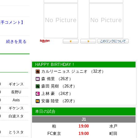
選手コメント】
続きを見る
HAPPY BIRTHDAY !
カルリーニョス ジュニオ
（32才）
森 侑里
（26才）
0
ギオンス
森田 晃樹
（26才）
0
長野U
上林 豪
（24才）
0
Axis
安藤 陸登
（20才）
0
ギケンス
本日の試合
0
白波スタ
J1
柏
19:00
水戸
0
とうスタ
FC東京
19:00
町田