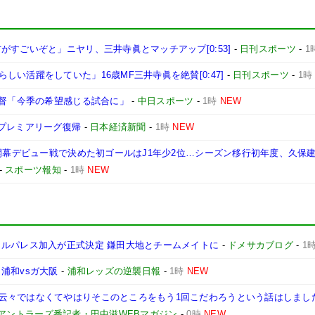
すごいぞと」ニヤリ、三井寺眞とマッチアップ[0:53]
-
日刊スポーツ
-
1
い活躍をしていた」16歳MF三井寺眞を絶賛[0:47]
-
日刊スポーツ
-
1時
監督「今季の希望感じる試合に」
-
中日スポーツ
-
1時
NEW
のプレミアリーグ復帰
-
日本経済新聞
-
1時
NEW
 開幕デビュー戦で決めた初ゴールはJ1年少2位…シーズン移行初年度、久保
-
スポーツ報知
-
1時
NEW
タルパレス加入が正式決定 鎌田大地とチームメイトに
-
ドメサカブログ
-
1
浦和vsガ大阪
-
浦和レッズの逆襲日報
-
1時
NEW
云々ではなくてやはりそこのところをもう1回こだわろうという話はしまし
島アントラーズ番記者・田中滋WEBマガジン
-
0時
NEW