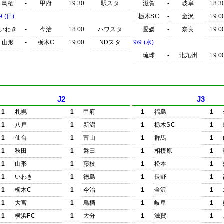
鳥栖
-
甲府
19:30
駅スタ
滋賀
-
岐阜
18:3
9 (日)
栃木SC
-
金沢
19:0
いわき
-
今治
18:00
ハワスタ
愛媛
-
奈良
19:0
山形
-
栃木C
19:00
NDスタ
9/9 (水)
琉球
-
北九州
19:0
J2
J3
1
札幌
1
甲府
1
福島
1
1
八戸
1
新潟
1
栃木SC
1
1
仙台
1
富山
1
群馬
1
1
秋田
1
磐田
1
相模原
1
1
山形
1
藤枝
1
松本
1
1
いわき
1
徳島
1
長野
1
1
栃木C
1
今治
1
金沢
1
1
大宮
1
鳥栖
1
岐阜
1
1
横浜FC
1
大分
1
滋賀
1