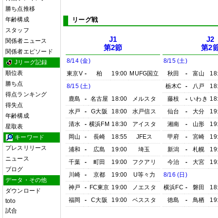
勝ち点推移
年齢構成
リーグ戦
スタッフ
J1
J2
関係者ニュース
第2節
第2
関係者エピソード
8/14 (金)
8/15 (土)
Jリーグ記録
順位表
東京V
-
柏
19:00
MUFG国立
秋田
-
富山
18
勝ち点
8/15 (土)
栃木C
-
八戸
18
得点ランキング
鹿島
-
名古屋
18:00
メルスタ
藤枝
-
いわき
18
得失点
水戸
-
G大阪
18:00
水戸信ス
仙台
-
大分
19
年齢構成
清水
-
横浜FM
18:30
アイスタ
湘南
-
山形
19
星取表
岡山
-
長崎
18:55
JFEス
甲府
-
宮崎
19
キーワード
プレスリリース
浦和
-
広島
19:00
埼玉
新潟
-
札幌
19
ニュース
千葉
-
町田
19:00
フクアリ
今治
-
大宮
19
ブログ
川崎
-
京都
19:00
U等々力
8/16 (日)
データ・その他
神戸
-
FC東京
19:00
ノエスタ
横浜FC
-
磐田
18
ダウンロード
福岡
-
C大阪
19:00
ベススタ
徳島
-
鳥栖
19
toto
試合