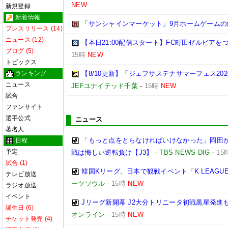
NEW
新規登録
新着情報
「サンシャインマーケット」9月ホームゲームの
プレスリリース (14)
ニュース (12)
【本日21:00配信スタート】FC町田ゼルビアを
ブログ (5)
15時
NEW
トピックス
ランキング
【8/10更新】「ジェフサステナサマーフェス2
ニュース
JEFユナイテッド千葉
-
15時
NEW
試合
ファンサイト
選手公式
ニュース
著名人
「もっと点をとらなければいけなかった」岡田が
日程
予定
戦は悔しい逆転負け【J3】
-
TBS NEWS DIG
-
15
試合 (1)
韓国Kリーグ、日本で観戦イベント「K LEAGUE D
テレビ放送
ーツソウル
-
15時
NEW
ラジオ放送
イベント
Jリーグ新開幕 J2大分トリニータ初戦黒星発進
誕生日 (6)
オンライン
-
15時
NEW
チケット発売 (4)