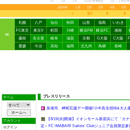
J1
J2
J3
J1百年構想
J2・J3百
2026年
1月
2月
3月
4月
5月
＜
8/7
8
9
札幌
八戸
仙台
秋田
山形
福島
いわき
FC東京
東京V
町田
川崎
横浜FM
横浜FC
湘南
≪
藤枝
名古屋
岐阜
滋賀
京都
G大阪
C大阪
愛媛
今治
高知
福岡
北九州
鳥栖
長崎
プレスリリース
チーム
泉南市、岬町応援デー開催!小中高生招待&大人優
【8/19(水)開催】イオンモール新居浜にて「
アカウント
定～FC IMABARI Sailors' Clubジュニア会員
ログイン