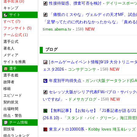
選手出演 (3)
性接待疑惑、捜査可否を検討
-
デイリースポー
キャンプ
「痛恨のミスやな」ヴェルディの天才MF、試
サイト
すべて (7)
「足攣ってたのに代われなかったからな」「責める
ファンサイト (5)
times.abema.tv
-
15時
NEW
チーム公式 (1)
選手公式
著名人
ブログ
メディア
サイトを推薦
[ホームゲームイベント情報]9/19 大分トリ
選手
ェスタ2026
-
コンサデコンサ
-
15時
NEW
選手名鑑
年度別平均得失点
-
ガンバ大阪データランド(GAMBA 
故障者
移籍
セレッソ大阪がシリア代表FWパブロ・サバック
エピソード
いですね!」
-
ドメサカブログ
-
15時
NEW
契約状況
出場時間
【無料記事】【お知らせ】『J1番記者が語る!J1レ
得点・警告
(26.8.10)
-
「スタンド・バイ・グリーン」海江田哲
チーム情報
競技場
東京メトロ10000系
-
Kobby loves 埼玉&レッズ
得点ランキング