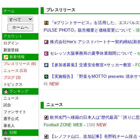
プレスリリース
チーム
『eプリントサービス』を活用した、エスパルス選
PULSE PHOTO』販売概要と価格変更について
-
清
アカウント
株式会社Her’s アシストパートナー契約締結(新
ログイン
新規登録
セレッソ大阪事務局の夏季休業期間について
-
新着情報
プレスリリース (6)
【参加者募集】交通安全教室×サッカー教室
-
F
ニュース (13)
【実施報告】「野菜をMOTTO presents 清水
ブログ (3)
時
NEW
トピックス
ランキング
ニュース
ニュース
試合
ファンサイト
欧州名門へ移籍の日本人は“歴代最高”「誇りに
選手公式
Football ZONE WEB
-
15時
NEW
著名人
日程
【レノファ山口、追加記事】長野戦チーム採点
予定