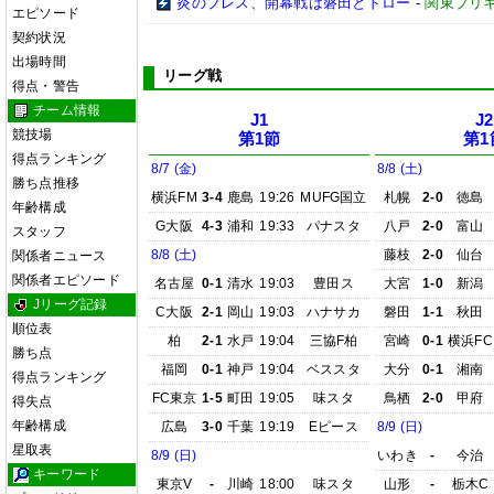
炎のプレス、開幕戦は磐田とドロー
-
関東ブリキ
エピソード
契約状況
出場時間
リーグ戦
得点・警告
チーム情報
J1
J2
競技場
第1節
第1
得点ランキング
8/7 (金)
8/8 (土)
勝ち点推移
横浜FM
3-4
鹿島
19:26
MUFG国立
札幌
2-0
徳島
年齢構成
G大阪
4-3
浦和
19:33
パナスタ
八戸
2-0
富山
スタッフ
8/8 (土)
藤枝
2-0
仙台
関係者ニュース
関係者エピソード
名古屋
0-1
清水
19:03
豊田ス
大宮
1-0
新潟
Jリーグ記録
C大阪
2-1
岡山
19:03
ハナサカ
磐田
1-1
秋田
順位表
柏
2-1
水戸
19:04
三協F柏
宮崎
0-1
横浜FC
勝ち点
福岡
0-1
神戸
19:04
ベススタ
大分
0-1
湘南
得点ランキング
FC東京
1-5
町田
19:05
味スタ
鳥栖
2-0
甲府
得失点
年齢構成
広島
3-0
千葉
19:19
Eピース
8/9 (日)
星取表
8/9 (日)
いわき
-
今治
キーワード
東京V
-
川崎
18:00
味スタ
山形
-
栃木C