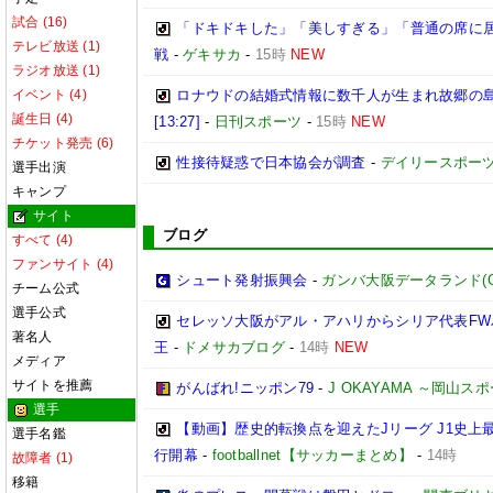
試合 (16)
「ドキドキした」「美しすぎる」「普通の席に居
テレビ放送 (1)
戦
-
ゲキサカ
-
15時
NEW
ラジオ放送 (1)
イベント (4)
ロナウドの結婚式情報に数千人が生まれ故郷の
誕生日 (4)
[13:27]
-
日刊スポーツ
-
15時
NEW
チケット発売 (6)
性接待疑惑で日本協会が調査
-
デイリースポー
選手出演
キャンプ
サイト
ブログ
すべて (4)
ファンサイト (4)
シュート発射振興会
-
ガンバ大阪データランド(GAMB
チーム公式
選手公式
セレッソ大阪がアル・アハリからシリア代表FWパ
著名人
王
-
ドメサカブログ
-
14時
NEW
メディア
サイトを推薦
がんばれ!ニッポン79
-
J OKAYAMA ～岡山
選手
【動画】歴史的転換点を迎えたJリーグ J1史上
選手名鑑
行開幕
-
footballnet【サッカーまとめ】
-
14時
故障者 (1)
移籍