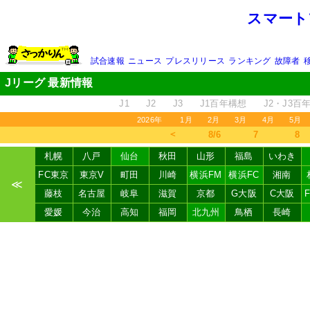
スマート
試合速報
ニュース
プレスリリース
ランキング
故障者
Jリーグ 最新情報
J1
J2
J3
J1百年構想
J2・J3百
2026年
1月
2月
3月
4月
5月
＜
8/6
7
8
札幌
八戸
仙台
秋田
山形
福島
いわき
FC東京
東京V
町田
川崎
横浜FM
横浜FC
湘南
≪
藤枝
名古屋
岐阜
滋賀
京都
G大阪
C大阪
愛媛
今治
高知
福岡
北九州
鳥栖
長崎