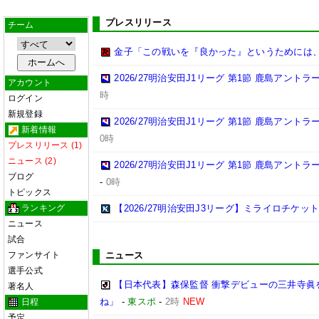
プレスリリース
チーム
金子「この戦いを『良かった』というためには
2026/27明治安田J1リーグ 第1節 鹿島アント
アカウント
時
ログイン
新規登録
2026/27明治安田J1リーグ 第1節 鹿島アント
新着情報
0時
プレスリリース (1)
ニュース (2)
2026/27明治安田J1リーグ 第1節 鹿島アント
ブログ
-
0時
トピックス
ランキング
【2026/27明治安田J3リーグ】ミライロチケ
ニュース
試合
ファンサイト
ニュース
選手公式
【日本代表】森保監督 衝撃デビューの三井寺眞
著名人
ね」
-
東スポ
-
2時
NEW
日程
予定