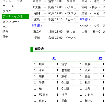
プレスリリース
名古屋
-
清水
19:00
豊田ス
大分
-
湘南
1
ニュース
C大阪
-
岡山
19:00
ハナサカ
宮崎
-
横浜FC
1
ブログ
福岡
-
神戸
19:00
ベススタ
鳥栖
-
甲府
1
データ・その他
広島
-
千葉
19:15
Eピース
8/9 (日)
ダウンロード
8/9 (日)
いわき
-
今治
1
toto
試合
東京V
-
川崎
18:00
味スタ
山形
-
栃木C
1
選手
長崎
-
京都
19:00
ピースタ
順位表
J1
J2
1
鹿島
1
清水
1
札幌
1
1
水戸
1
名古屋
1
八戸
1
1
浦和
1
京都
1
仙台
1
1
千葉
1
G大阪
1
秋田
1
1
柏
1
C大阪
1
山形
1
1
FC東京
1
神戸
1
いわき
1
1
東京V
1
岡山
1
栃木C
1