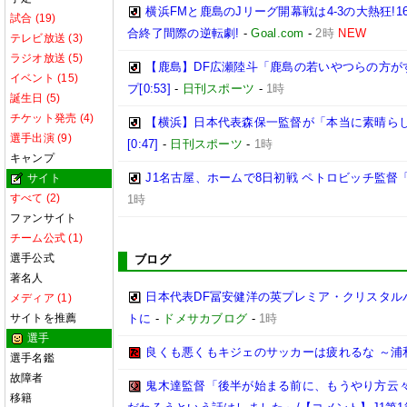
横浜FMと鹿島のJリーグ開幕戦は4-3の大熱狂!
試合 (19)
合終了間際の逆転劇!
-
Goal.com
-
2時
NEW
テレビ放送 (3)
ラジオ放送 (5)
【鹿島】DF広瀬陸斗「鹿島の若いやつらの方が
イベント (15)
プ[0:53]
-
日刊スポーツ
-
1時
誕生日 (5)
チケット発売 (4)
【横浜】日本代表森保一監督が「本当に素晴らし
選手出演 (9)
[0:47]
-
日刊スポーツ
-
1時
キャンプ
J1名古屋、ホームで8日初戦 ペトロビッチ監
サイト
すべて (2)
1時
ファンサイト
チーム公式 (1)
選手公式
ブログ
著名人
日本代表DF冨安健洋の英プレミア・クリスタル
メディア (1)
サイトを推薦
トに
-
ドメサカブログ
-
1時
選手
良くも悪くもキジェのサッカーは疲れるな ～浦
選手名鑑
故障者
鬼木達監督「後半が始まる前に、もうやり方云
移籍