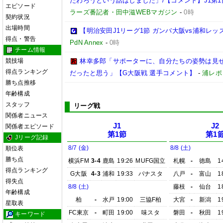
だわろうという話はしました」/【コメント】J1第1
エピソード
ラーズ番記者・田中滋WEBマガジン
-
0時
契約状況
出場時間
【明治安田J1リーグ1節 ガンバ大阪vs浦和レ
得点・警告
PdN Annex
-
0時
チーム情報
競技場
林幸多郎「サポーターに、自分たちの姿勢は見
得点ランキング
だったと思う」【G大阪戦 選手コメント】
-
浦レポ
勝ち点推移
年齢構成
スタッフ
リーグ戦
関係者ニュース
J1
J2
関係者エピソード
第1節
第1
Jリーグ記録
8/7 (金)
8/8 (土)
順位表
勝ち点
横浜FM
3-4
鹿島
19:26
MUFG国立
札幌
-
徳島
1
得点ランキング
G大阪
4-3
浦和
19:33
パナスタ
八戸
-
富山
1
得失点
8/8 (土)
藤枝
-
仙台
1
年齢構成
柏
-
水戸
19:00
三協F柏
大宮
-
新潟
1
星取表
FC東京
-
町田
19:00
味スタ
磐田
-
秋田
1
キーワード