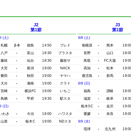
J2
J3
第1節
第1節
8 (土)
8/8 (土)
札幌
2-0
徳島
14:50
プレド
相模原
-
熊本
18:0
八戸
-
富山
18:30
プラスタ
長野
-
山口
18:0
藤枝
-
仙台
18:30
藤枝サ
鳥取
-
FC大阪
19:0
大宮
-
新潟
19:00
NACK
高知
-
松本
19:0
磐田
-
秋田
19:00
ヤマハ
鹿児島
-
群馬
19:0
大分
-
湘南
19:00
クラド
8/9 (日)
宮崎
-
横浜FC
19:00
いちご
福島
-
讃岐
18:0
鳥栖
-
甲府
19:30
駅スタ
滋賀
-
岐阜
18:3
9 (日)
栃木SC
-
金沢
19:0
いわき
-
今治
18:00
ハワスタ
愛媛
-
奈良
19:0
山形
-
栃木C
19:00
NDスタ
9/9 (水)
琉球
-
北九州
19:0