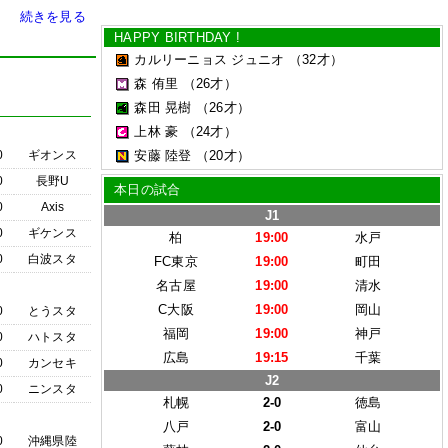
続きを見る
HAPPY BIRTHDAY !
カルリーニョス ジュニオ
（32才）
森 侑里
（26才）
森田 晃樹
（26才）
上林 豪
（24才）
0
ギオンス
安藤 陸登
（20才）
0
長野U
本日の試合
0
Axis
J1
0
ギケンス
柏
19:00
水戸
0
白波スタ
FC東京
19:00
町田
名古屋
19:00
清水
C大阪
19:00
岡山
0
とうスタ
福岡
19:00
神戸
0
ハトスタ
広島
19:15
千葉
0
カンセキ
J2
0
ニンスタ
札幌
2-0
徳島
八戸
2-0
富山
0
沖縄県陸