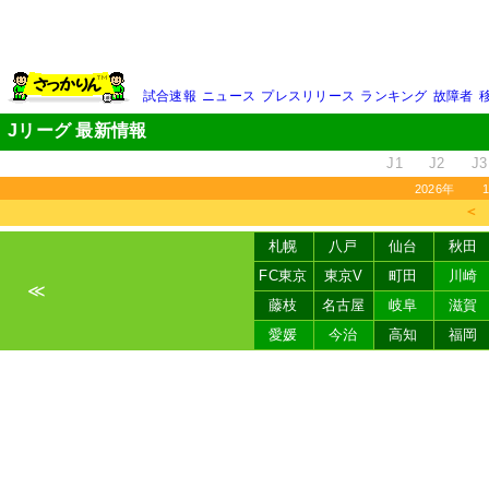
試合速報
ニュース
プレスリリース
ランキング
故障者
Jリーグ 最新情報
J1
J2
J3
2026年
＜
札幌
八戸
仙台
秋田
FC東京
東京V
町田
川崎
≪
藤枝
名古屋
岐阜
滋賀
愛媛
今治
高知
福岡