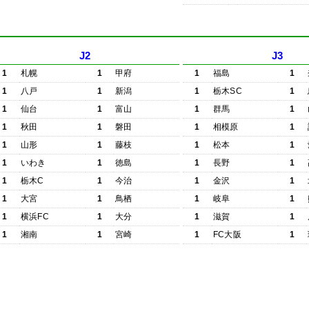
J2
J3
1
札幌
1
甲府
1
福島
1
1
八戸
1
新潟
1
栃木SC
1
1
仙台
1
富山
1
群馬
1
1
秋田
1
磐田
1
相模原
1
1
山形
1
藤枝
1
松本
1
1
いわき
1
徳島
1
長野
1
1
栃木C
1
今治
1
金沢
1
1
大宮
1
鳥栖
1
岐阜
1
1
横浜FC
1
大分
1
滋賀
1
1
湘南
1
宮崎
1
FC大阪
1