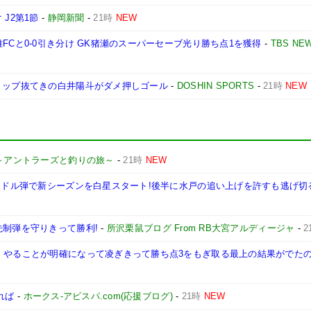
J2第1節
-
静岡新聞
-
21時
NEW
FCと0-0引き分け GK猪瀬のスーパーセーブ光り勝ち点1を獲得
-
TBS NEW
トップ抜てきの白井陽斗がダメ押しゴール
-
DOSHIN SPORTS
-
21時
NEW
～アントラーズと釣りの旅～
-
21時
NEW
泉ミドル弾で新シーズンを白星スタート!後半に水戸の追い上げを許すも逃げ切
先制弾を守りきって勝利!
-
所沢栗鼠ブログ From RB大宮アルディージャ
-
2
が、やることが明確になって凌ぎきって勝ち点3をもぎ取る最上の結果がでた
れば
-
ホークス-アビスパ.com(応援ブログ)
-
21時
NEW