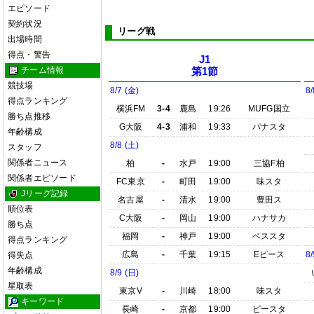
エピソード
契約状況
リーグ戦
出場時間
得点・警告
J1
チーム情報
第1節
競技場
8/7 (金)
8/
得点ランキング
横浜FM
3-4
鹿島
19:26
MUFG国立
勝ち点推移
G大阪
4-3
浦和
19:33
パナスタ
年齢構成
8/8 (土)
スタッフ
関係者ニュース
柏
-
水戸
19:00
三協F柏
関係者エピソード
FC東京
-
町田
19:00
味スタ
Jリーグ記録
名古屋
-
清水
19:00
豊田ス
順位表
C大阪
-
岡山
19:00
ハナサカ
勝ち点
福岡
-
神戸
19:00
ベススタ
得点ランキング
広島
-
千葉
19:15
Eピース
8/
得失点
年齢構成
8/9 (日)
星取表
東京V
-
川崎
18:00
味スタ
キーワード
長崎
-
京都
19:00
ピースタ