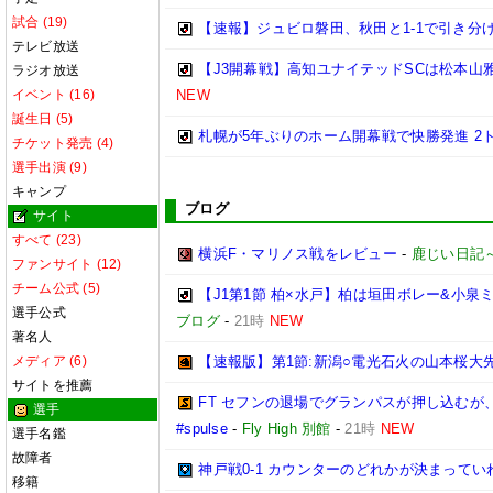
試合 (19)
【速報】ジュビロ磐田、秋田と1-1で引き分け 
テレビ放送
【J3開幕戦】高知ユナイテッドSCは松本山雅
ラジオ放送
イベント (16)
NEW
誕生日 (5)
札幌が5年ぶりのホーム開幕戦で快勝発進 2
チケット発売 (4)
選手出演 (9)
キャンプ
ブログ
サイト
すべて (23)
横浜F・マリノス戦をレビュー
-
鹿じい日記
ファンサイト (12)
チーム公式 (5)
【J1第1節 柏×水戸】柏は垣田ボレー&小
選手公式
ブログ
-
21時
NEW
著名人
メディア (6)
【速報版】第1節:新潟○電光石火の山本桜大
サイトを推薦
FT セフンの退場でグランパスが押し込む
選手
#spulse
-
Fly High 別館
-
21時
NEW
選手名鑑
故障者
神戸戦0-1 カウンターのどれかが決まってい
移籍