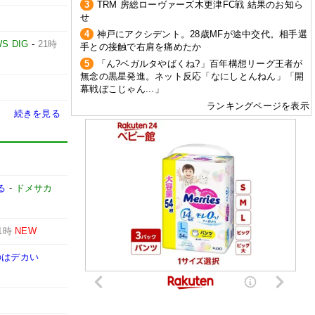
3
TRM 房総ローヴァーズ木更津FC戦 結果のお知ら
せ
4
神戸にアクシデント。28歳MFが途中交代。相手選
S DIG
-
21時
手との接触で右肩を痛めたか
5
「ん?ベガルタやばくね?」百年構想リーグ王者が
無念の黒星発進。ネット反応「なにしとんねん」「開
幕戦ぼこじゃん...」
ランキングページを表示
続きを見る
る
-
ドメサカ
1時
NEW
のはデカい