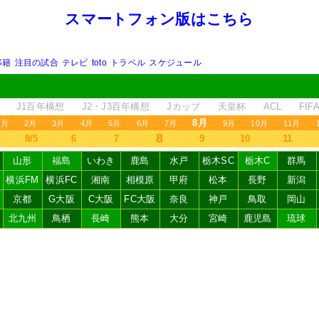
スマートフォン版はこちら
移籍
注目の試合
テレビ
toto
トラベル
スケジュール
J1百年構想
J2・J3百年構想
Jカップ
天皇杯
ACL
FI
8月
1月
2月
3月
4月
5月
6月
7月
9月
10月
11月
8
8/5
6
7
9
10
11
山形
福島
いわき
鹿島
水戸
栃木SC
栃木C
群馬
横浜FM
横浜FC
湘南
相模原
甲府
松本
長野
新潟
京都
G大阪
C大阪
FC大阪
奈良
神戸
鳥取
岡山
北九州
鳥栖
長崎
熊本
大分
宮崎
鹿児島
琉球