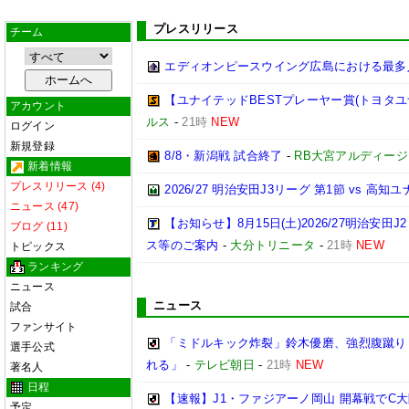
プレスリリース
チーム
エディオンピースウイング広島における最多
【ユナイテッドBESTプレーヤー賞(トヨタユナイ
アカウント
ルス
-
21時
NEW
ログイン
新規登録
8/8・新潟戦 試合終了
-
RB大宮アルディージ
新着情報
プレスリリース (4)
2026/27 明治安田J3リーグ 第1節 vs 高
ニュース (47)
【お知らせ】8月15日(土)2026/27明治
ブログ (11)
ス等のご案内
-
大分トリニータ
-
21時
NEW
トピックス
ランキング
ニュース
ニュース
試合
ファンサイト
「ミドルキック炸裂」鈴木優磨、強烈腹蹴り
選手公式
れる」
-
テレビ朝日
-
21時
NEW
著名人
日程
【速報】J1・ファジアーノ岡山 開幕戦でC大
予定