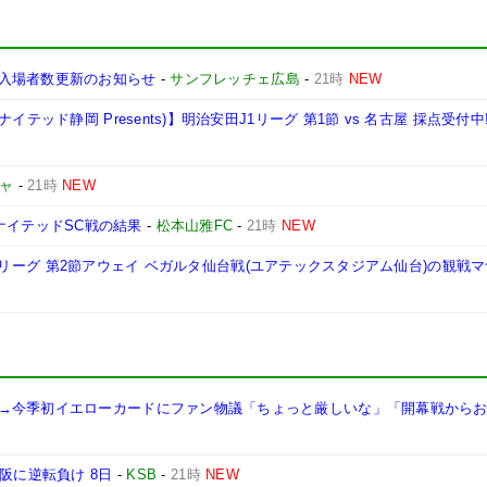
入場者数更新のお知らせ
-
サンフレッチェ広島
-
21時
NEW
テッド静岡 Presents)】明治安田J1リーグ 第1節 vs 名古屋 採点受付中
ャ
-
21時
NEW
知ユナイテッドSC戦の結果
-
松本山雅FC
-
21時
NEW
安田J2リーグ 第2節アウェイ ベガルタ仙台戦(ユアテックスタジアム仙台)の観戦
→今季初イエローカードにファン物議「ちょっと厳しいな」「開幕戦から
阪に逆転負け 8日
-
KSB
-
21時
NEW