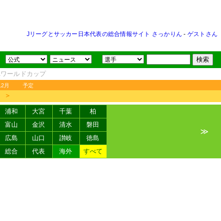
Jリーグとサッカー日本代表の総合情報サイト さっかりん
-
ゲストさん
FAワールドカップ
12月
予定
＞
浦和
大宮
千葉
柏
富山
金沢
清水
磐田
≫
広島
山口
讃岐
徳島
総合
代表
海外
すべて