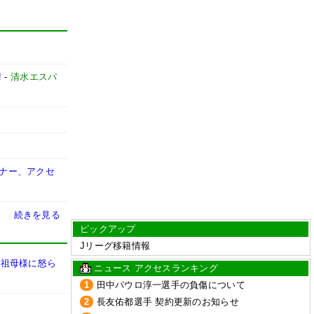
!
-
清水エスパ
マナー、アクセ
続きを見る
ピックアップ
Jリーグ移籍情報
お祖母様に怒ら
ニュース アクセスランキング
1
田中パウロ淳一選手の負傷について
2
長友佑都選手 契約更新のお知らせ