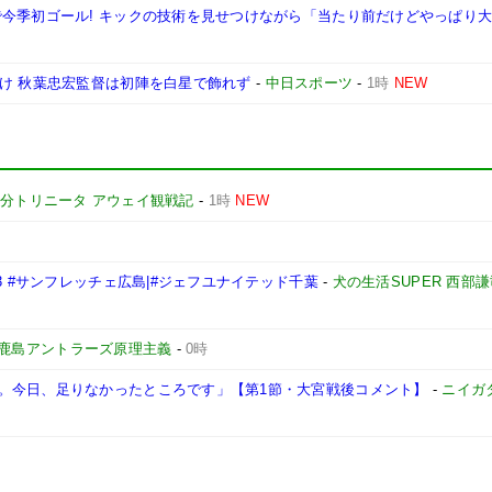
で今季初ゴール! キックの技術を見せつけながら「当たり前だけどやっぱり
分け 秋葉忠宏監督は初陣を白星で飾れず
-
中日スポーツ
-
1時
NEW
分トリニータ アウェイ観戦記
-
1時
NEW
3 #サンフレッチェ広島|#ジェフユナイテッド千葉
-
犬の生活SUPER 西部
鹿島アントラーズ原理主義
-
0時
。今日、足りなかったところです」【第1節・大宮戦後コメント】
-
ニイガ