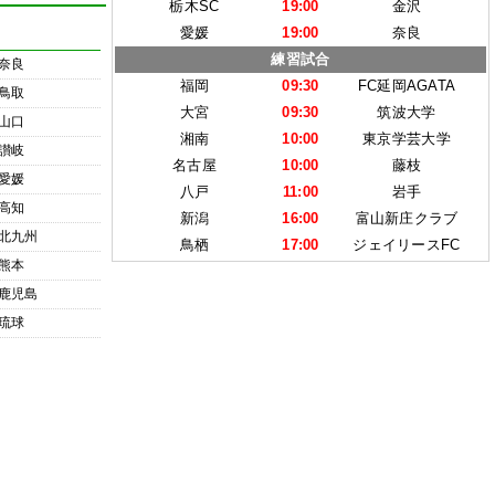
栃木SC
19:00
金沢
愛媛
19:00
奈良
練習試合
奈良
福岡
09:30
FC延岡AGATA
鳥取
大宮
09:30
筑波大学
山口
湘南
10:00
東京学芸大学
讃岐
名古屋
10:00
藤枝
愛媛
八戸
11:00
岩手
高知
新潟
16:00
富山新庄クラブ
北九州
鳥栖
17:00
ジェイリースFC
熊本
鹿児島
琉球