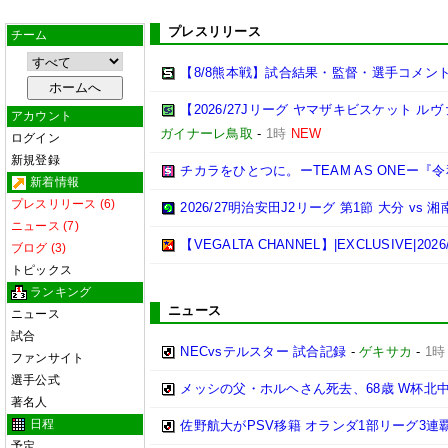
プレスリリース
チーム
【8/8熊本戦】試合結果・監督・選手コメン
【2026/27Jリーグ ヤマザキビスケット ル
アカウント
ガイナーレ鳥取
-
1時
NEW
ログイン
新規登録
チカラをひとつに。ーTEAM AS ONEー
新着情報
プレスリリース (6)
2026/27明治安田J2リーグ 第1節 大分 v
ニュース (7)
【VEGALTA CHANNEL】|EXCLUSIVE
ブログ (3)
トピックス
ランキング
ニュース
ニュース
試合
NECvsテルスター 試合記録
-
ゲキサカ
-
1時
ファンサイト
選手公式
メッシの父・ホルヘさん死去、68歳 W杯北
著名人
日程
佐野航大がPSV移籍 オランダ1部リーグ3連
予定