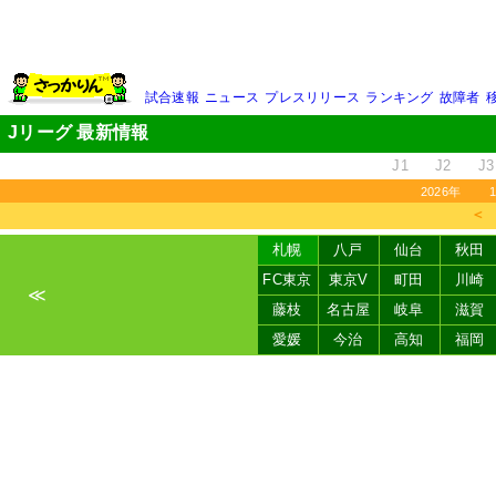
試合速報
ニュース
プレスリリース
ランキング
故障者
Jリーグ 最新情報
J1
J2
J3
2026年
＜
札幌
八戸
仙台
秋田
FC東京
東京V
町田
川崎
≪
藤枝
名古屋
岐阜
滋賀
愛媛
今治
高知
福岡