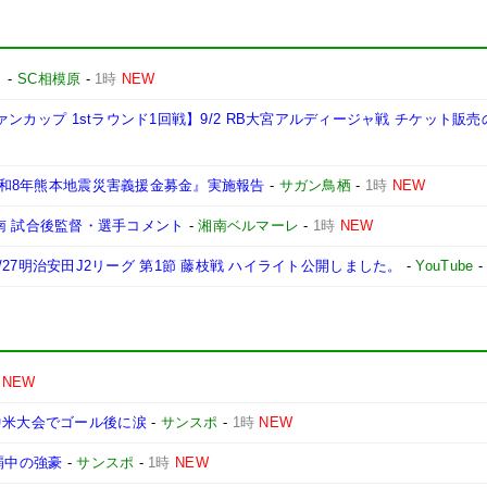
ト
-
SC相模原
-
1時
NEW
ヴァンカップ 1stラウンド1回戦】9/2 RB大宮アルディージャ戦 チケット販
『令和8年熊本地震災害義援金募金』実施報告
-
サガン鳥栖
-
1時
NEW
s 湘南 試合後監督・選手コメント
-
湘南ベルマーレ
-
1時
NEW
|2026/27明治安田J2リーグ 第1節 藤枝戦 ハイライト公開しました。
-
YouTube
NEW
中米大会でゴール後に涙
-
サンスポ
-
1時
NEW
覇中の強豪
-
サンスポ
-
1時
NEW