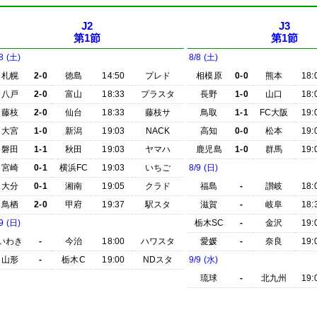
J2
J3
第1節
第1節
8 (土)
8/8 (土)
札幌
2-0
徳島
14:50
プレド
相模原
0-0
熊本
18:
八戸
2-0
富山
18:33
プラスタ
長野
1-0
山口
18:
藤枝
2-0
仙台
18:33
藤枝サ
鳥取
1-1
FC大阪
19:
大宮
1-0
新潟
19:03
NACK
高知
0-0
松本
19:
磐田
1-1
秋田
19:03
ヤマハ
鹿児島
1-0
群馬
19:
宮崎
0-1
横浜FC
19:03
いちご
8/9 (日)
大分
0-1
湘南
19:05
クラド
福島
-
讃岐
18:
鳥栖
2-0
甲府
19:37
駅スタ
滋賀
-
岐阜
18:
9 (日)
栃木SC
-
金沢
19:
いわき
-
今治
18:00
ハワスタ
愛媛
-
奈良
19:
山形
-
栃木C
19:00
NDスタ
9/9 (水)
琉球
-
北九州
19: