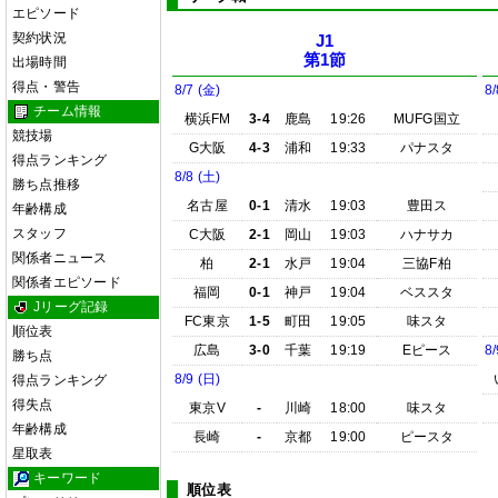
エピソード
契約状況
J1
第1節
出場時間
得点・警告
8/7 (金)
8/
チーム情報
横浜FM
3-4
鹿島
19:26
MUFG国立
競技場
G大阪
4-3
浦和
19:33
パナスタ
得点ランキング
8/8 (土)
勝ち点推移
名古屋
0-1
清水
19:03
豊田ス
年齢構成
スタッフ
C大阪
2-1
岡山
19:03
ハナサカ
関係者ニュース
柏
2-1
水戸
19:04
三協F柏
関係者エピソード
福岡
0-1
神戸
19:04
ベススタ
Jリーグ記録
FC東京
1-5
町田
19:05
味スタ
順位表
広島
3-0
千葉
19:19
Eピース
8/
勝ち点
8/9 (日)
得点ランキング
得失点
東京V
-
川崎
18:00
味スタ
年齢構成
長崎
-
京都
19:00
ピースタ
星取表
キーワード
順位表