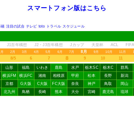
スマートフォン版はこちら
移籍
注目の試合
テレビ
toto
トラベル
スケジュール
J1百年構想
J2・J3百年構想
Jカップ
天皇杯
ACL
FI
8月
1月
2月
3月
4月
5月
6月
7月
9月
10月
11月
8
8/5
6
7
9
10
11
山形
福島
いわき
鹿島
水戸
栃木SC
栃木C
群馬
横浜FM
横浜FC
湘南
相模原
甲府
松本
長野
新潟
京都
G大阪
C大阪
FC大阪
奈良
神戸
鳥取
岡山
北九州
鳥栖
長崎
熊本
大分
宮崎
鹿児島
琉球