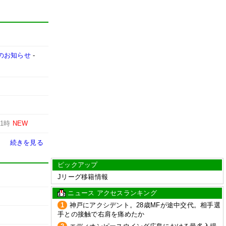
売のお知らせ
-
-
1時
NEW
続きを見る
ピックアップ
Jリーグ移籍情報
ニュース アクセスランキング
1
神戸にアクシデント。28歳MFが途中交代。相手選
手との接触で右肩を痛めたか