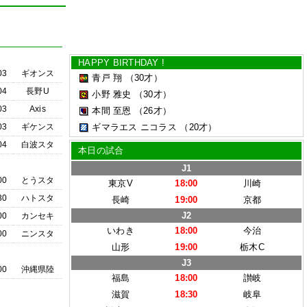
HAPPY BIRTHDAY !
03
ギオンス
青戸 翔
（30才）
04
長野U
小野 雅史
（30才）
03
Axis
本間 至恩
（26才）
03
ギケンス
ギマラエス ニコラス
（20才）
04
白波スタ
本日の試合
J1
00
とうスタ
東京V
18:00
川崎
30
ハトスタ
長崎
19:00
京都
J2
00
カンセキ
いわき
18:00
今治
00
ニンスタ
山形
19:00
栃木C
J3
00
沖縄県陸
福島
18:00
讃岐
滋賀
18:30
岐阜