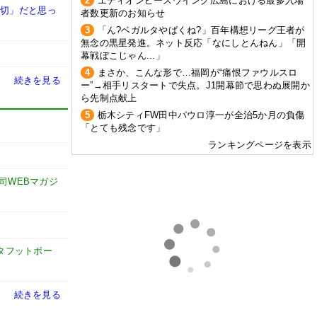
2
エディオンピースウイング広島における最多入場
大切」だと思っ
者数更新のお知らせ
3
「ん?ベガルタやばくね?」百年構想リーグ王者が
無念の黒星発進。ネット反応「なにしとんねん」「開
幕戦ぼこじゃん...」
4
まさか、こんな形で…福岡が“痛恨ファウルスロ
続きを見る
ー”→相手リスタートで失点。J1開幕節で思わぬ展開か
ら先制点献上
5
栃木シティFW田中パウロ淳一が全治5か月の負傷
「とても残念です」
ランキングページを表示
謙司WEBマガジ
タフットボー
続きを見る