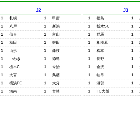
J2
J3
1
札幌
1
甲府
1
福島
1
1
八戸
1
新潟
1
栃木SC
1
1
仙台
1
富山
1
群馬
1
1
秋田
1
磐田
1
相模原
1
1
山形
1
藤枝
1
松本
1
1
いわき
1
徳島
1
長野
1
1
栃木C
1
今治
1
金沢
1
1
大宮
1
鳥栖
1
岐阜
1
1
横浜FC
1
大分
1
滋賀
1
1
湘南
1
宮崎
1
FC大阪
1