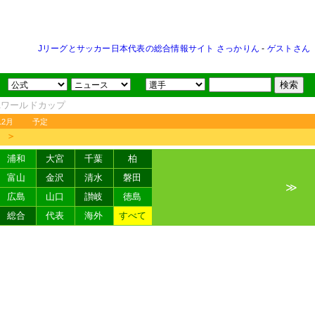
Jリーグとサッカー日本代表の総合情報サイト さっかりん
-
ゲストさん
FAワールドカップ
12月
予定
＞
浦和
大宮
千葉
柏
富山
金沢
清水
磐田
≫
広島
山口
讃岐
徳島
総合
代表
海外
すべて