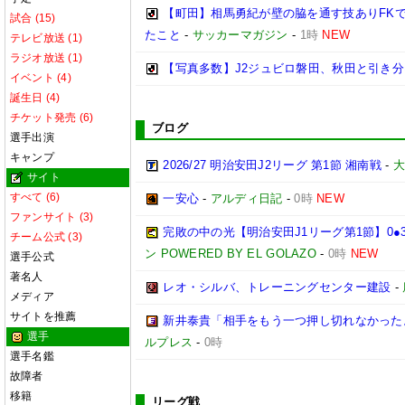
【町田】相馬勇紀が壁の脇を通す技ありFK
試合 (15)
たこと
-
サッカーマガジン
-
1時
NEW
テレビ放送 (1)
ラジオ放送 (1)
【写真多数】J2ジュビロ磐田、秋田と引き
イベント (4)
誕生日 (4)
チケット発売 (6)
ブログ
選手出演
キャンプ
2026/27 明治安田J2リーグ 第1節 湘南戦
-
大
サイト
すべて (6)
一安心
-
アルディ日記
-
0時
NEW
ファンサイト (3)
完敗の中の光【明治安田J1リーグ第1節】0●
チーム公式 (3)
ン POWERED BY EL GOLAZO
-
0時
NEW
選手公式
著名人
レオ・シルバ、トレーニングセンター建設
-
メディア
サイトを推薦
新井泰貴「相手をもう一つ押し切れなかった
選手
ルプレス
-
0時
選手名鑑
故障者
移籍
リーグ戦