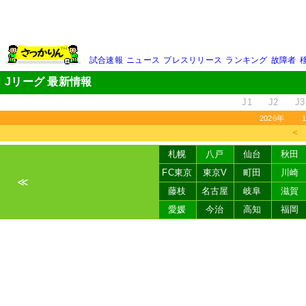
試合速報
ニュース
プレスリリース
ランキング
故障者
Jリーグ 最新情報
J1
J2
J3
2026年
＜
札幌
八戸
仙台
秋田
FC東京
東京V
町田
川崎
≪
藤枝
名古屋
岐阜
滋賀
愛媛
今治
高知
福岡