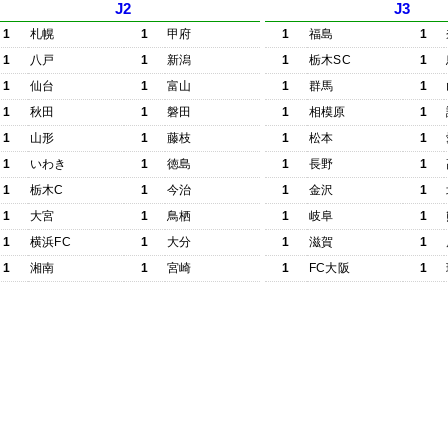
J2
J3
1
札幌
1
甲府
1
福島
1
1
八戸
1
新潟
1
栃木SC
1
1
仙台
1
富山
1
群馬
1
1
秋田
1
磐田
1
相模原
1
1
山形
1
藤枝
1
松本
1
1
いわき
1
徳島
1
長野
1
1
栃木C
1
今治
1
金沢
1
1
大宮
1
鳥栖
1
岐阜
1
1
横浜FC
1
大分
1
滋賀
1
1
湘南
1
宮崎
1
FC大阪
1