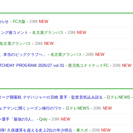
知らせ
-
FC大阪
-
20時
NEW
ーニング後コメント
-
名古屋グランパス
-
20時
NEW
名古屋グランパス
-
20時
NEW
、本当のビッグクラブへ」
-
名古屋グランパス
-
20時
NEW
Y PROGRAM 2026/27 vol.01
-
鹿児島ユナイテッドFC
-
20時
NEW
リーグ開幕戦 テゲバジャーロ宮崎 選手・監督意気込み語る
-
日テレNEWS
チェアマンに聞くシーズン移行のワケ
-
日テレNEWS
-
20時
NEW
ー選手「最強の5人」
-
Qoly
-
20時
NEW
制弾! 久保建英を超える史上2位の年少得点
-
東スポ
-
20時
NEW