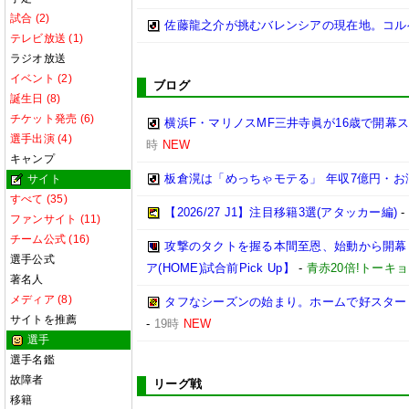
試合 (2)
佐藤龍之介が挑むバレンシアの現在地。コル
テレビ放送 (1)
ラジオ放送
イベント (2)
ブログ
誕生日 (8)
チケット発売 (6)
横浜F・マリノスMF三井寺眞が16歳で開幕
選手出演 (4)
時
NEW
キャンプ
板倉滉は「めっちゃモテる」 年収7億円・
サイト
すべて (35)
【2026/27 J1】注目移籍3選(アタッカー編)
ファンサイト (11)
チーム公式 (16)
攻撃のタクトを握る本間至恩、始動から開幕まで
選手公式
ア(HOME)試合前Pick Up】
-
青赤20倍!トーキ
著名人
メディア (8)
タフなシーズンの始まり。ホームで好スタートを
サイトを推薦
-
19時
NEW
選手
選手名鑑
故障者
リーグ戦
移籍