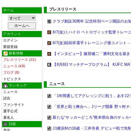
プレスリリース
チーム
クラブ創設30周年 記念特別ページ開設のお
8/7(金)ミハイロ ペトロヴィッチ監督トレ
アカウント
ログイン
8/7(金)稲垣祥選手トレーニング後コメント
-
新規登録
新着情報
【インタビュー】服部健二「勝利文化を築き
プレスリリース (22)
【8月8日マッチデープログラム】 KUFC MATCHDA
ニュース (49)
ブログ (9)
トピックス
ニュース
ランキング
ニュース
「1年間通してアグレッシブに戦う」あすJ2
試合
ファンサイト
「世界と戦う舞台へ」Jリーグ開幕 野々村
選手公式
新たな“サッカーどころ”熊本県出身のサッカ
著名人
日程
J1横浜Mの16歳・三井寺眞 デビュー戦で先
予定