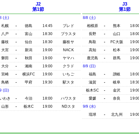
J2
J3
第1節
第1節
8 (土)
8/8 (土)
札幌
-
徳島
14:45
プレド
相模原
-
熊本
18:0
八戸
-
富山
18:30
プラスタ
長野
-
山口
18:0
藤枝
-
仙台
18:30
藤枝サ
鳥取
-
FC大阪
19:0
大宮
-
新潟
19:00
NACK
高知
-
松本
19:0
磐田
-
秋田
19:00
ヤマハ
鹿児島
-
群馬
19:0
大分
-
湘南
19:00
クラド
8/9 (日)
宮崎
-
横浜FC
19:00
いちご
福島
-
讃岐
18:0
鳥栖
-
甲府
19:30
駅スタ
滋賀
-
岐阜
18:3
9 (日)
栃木SC
-
金沢
19:0
いわき
-
今治
18:00
ハワスタ
愛媛
-
奈良
19:0
山形
-
栃木C
19:00
NDスタ
9/9 (水)
琉球
-
北九州
19:0