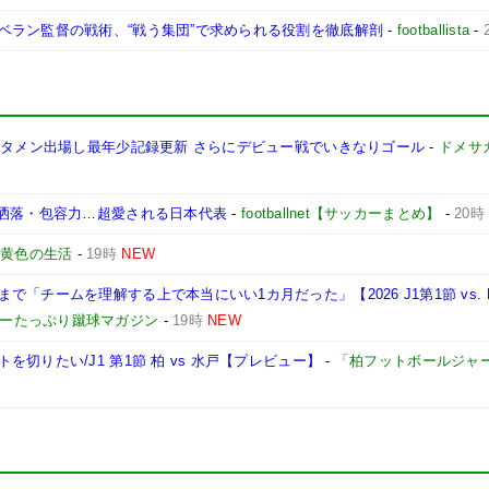
ベラン監督の戦術、“戦う集団”で求められる役割を徹底解剖
-
footballista
-
スタメン出場し最年少記録更新 さらにデビュー戦でいきなりゴール
-
ドメサ
お洒落・包容力…超愛される日本代表
-
footballnet【サッカーまとめ】
-
20時
-
黄色の生活
-
19時
NEW
「チームを理解する上で本当にいい1カ月だった」【2026 J1第1節 vs. 
ョーたっぷり蹴球マガジン
-
19時
NEW
切りたい/J1 第1節 柏 vs 水戸【プレビュー】
-
「柏フットボールジャ