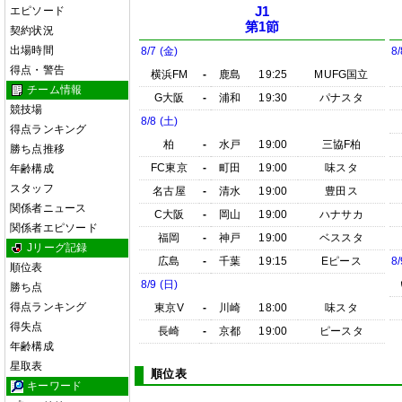
エピソード
J1
第1節
契約状況
出場時間
8/7 (金)
8/
得点・警告
横浜FM
-
鹿島
19:25
MUFG国立
チーム情報
G大阪
-
浦和
19:30
パナスタ
競技場
8/8 (土)
得点ランキング
柏
-
水戸
19:00
三協F柏
勝ち点推移
FC東京
-
町田
19:00
味スタ
年齢構成
スタッフ
名古屋
-
清水
19:00
豊田ス
関係者ニュース
C大阪
-
岡山
19:00
ハナサカ
関係者エピソード
福岡
-
神戸
19:00
ベススタ
Jリーグ記録
広島
-
千葉
19:15
Eピース
8/
順位表
8/9 (日)
勝ち点
得点ランキング
東京V
-
川崎
18:00
味スタ
得失点
長崎
-
京都
19:00
ピースタ
年齢構成
星取表
順位表
キーワード