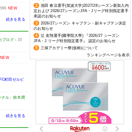
2
池田 春汰選手(筑波大学)2027/28シーズン新加入内
20時
NEW
定および 2026/27シーズンJFA・Jリーグ特別指定選手
承認のお知らせ
続きを見る
3
2026/27シーズン キャプテン・副キャプテン決定
のお知らせ
4
辻 友翔選手(國學院大學) 『2026/27 シーズン
カブログ
-
20
JFA・J リーグ特別指定選手』 認定のお知らせ
5
三保アカデミー寮(仮称)について
ランキングページを表示
NEW
FC町田ゼルビ
ーナル」鈴木潤
続きを見る