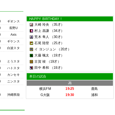
HAPPY BIRTHDAY !
0
ギオンス
大崎 玲央
（35才）
0
長野U
村上 昌謙
（34才）
0
Axis
荒木 隼人
（30才）
0
ギケンス
石尾 陸登
（25才）
0
白波スタ
イ ヨンジュン
（20才）
大藤 颯太
（19才）
0
とうスタ
古賀 竣
（19才）
田中 希和
（19才）
0
ハトスタ
0
カンセキ
本日の試合
0
ニンスタ
J1
横浜FM
19:25
鹿島
0
沖縄県陸
G大阪
19:30
浦和