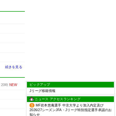
続きを見る
ピックアップ
-
20時
NEW
Jリーグ移籍情報
ニュース アクセスランキング
1
MF岩本悠庵選手 中京大学より加入内定及び
2026/27シーズンJFA・Jリーグ特別指定選手承認のお
知らせ