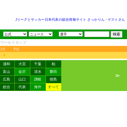
Jリーグとサッカー日本代表の総合情報サイト さっかりん
-
ゲストさん
FAワールドカップ
12月
予定
＞
浦和
大宮
千葉
柏
富山
金沢
清水
磐田
≫
広島
山口
讃岐
徳島
総合
代表
海外
すべて