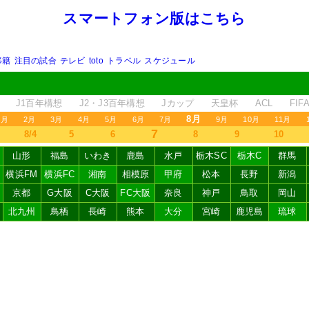
スマートフォン版はこちら
移籍
注目の試合
テレビ
toto
トラベル
スケジュール
J1百年構想
J2・J3百年構想
Jカップ
天皇杯
ACL
FI
8月
1月
2月
3月
4月
5月
6月
7月
9月
10月
11月
7
8/4
5
6
8
9
10
山形
福島
いわき
鹿島
水戸
栃木SC
栃木C
群馬
横浜FM
横浜FC
湘南
相模原
甲府
松本
長野
新潟
京都
G大阪
C大阪
FC大阪
奈良
神戸
鳥取
岡山
北九州
鳥栖
長崎
熊本
大分
宮崎
鹿児島
琉球