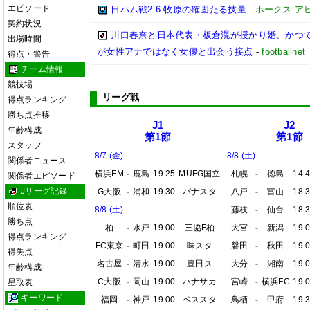
エピソード
日ハム戦2-6 牧原の確固たる技量
-
ホークス-アビ
契約状況
川口春奈と日本代表・板倉滉が授かり婚、かつ
出場時間
が女性アナではなく女優と出会う接点
-
footbal
得点・警告
チーム情報
競技場
リーグ戦
得点ランキング
勝ち点推移
J1
J2
年齢構成
第1節
第1節
スタッフ
8/7 (金)
8/8 (土)
関係者ニュース
横浜FM
-
鹿島
19:25
MUFG国立
札幌
-
徳島
14:
関係者エピソード
Jリーグ記録
G大阪
-
浦和
19:30
パナスタ
八戸
-
富山
18:
順位表
8/8 (土)
藤枝
-
仙台
18:
勝ち点
柏
-
水戸
19:00
三協F柏
大宮
-
新潟
19:
得点ランキング
FC東京
-
町田
19:00
味スタ
磐田
-
秋田
19:
得失点
名古屋
-
清水
19:00
豊田ス
大分
-
湘南
19:
年齢構成
C大阪
-
岡山
19:00
ハナサカ
宮崎
-
横浜FC
19:
星取表
キーワード
福岡
-
神戸
19:00
ベススタ
鳥栖
-
甲府
19: