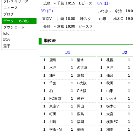
プレスリリース
広島
-
千葉
19:15
Eピース
8/9 (日)
ニュース
8/9 (日)
いわき
-
今治
18:
ブログ
東京V
-
川崎
18:00
味スタ
山形
-
栃木C
19:
データ・その他
長崎
-
京都
19:00
ピースタ
ダウンロード
toto
試合
順位表
選手
J1
J2
1
鹿島
1
清水
1
札幌
1
1
水戸
1
名古屋
1
八戸
1
1
浦和
1
京都
1
仙台
1
1
千葉
1
G大阪
1
秋田
1
1
柏
1
C大阪
1
山形
1
1
FC東京
1
神戸
1
いわき
1
1
東京V
1
岡山
1
栃木C
1
1
町田
1
広島
1
大宮
1
1
川崎
1
福岡
1
横浜FC
1
1
横浜FM
1
長崎
1
湘南
1