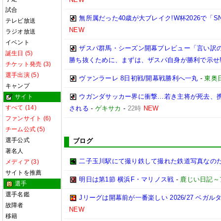
試合
無所属だった40歳が大ブレイク!W杯2026で「
テレビ放送
NEW
ラジオ放送
イベント
ザスパ群馬・シーズン開幕プレビュー「言い訳
誕生日 (5)
勝ち抜くために、まずは、ザスパ自身が勝利で示せ
チケット発売 (3)
選手出演 (5)
ヴァンラーレ 8日初戦/開幕戦勝利へ一丸
-
東奥
キャンプ
ウガンダサッカー界に衝撃…若き主将が死去、
サイト
すべて (14)
される
-
ゲキサカ
-
22時
NEW
ファンサイト (6)
チーム公式 (5)
選手公式
ブログ
著名人
二子玉川駅にて撮り鉄して撮れた鉄道写真なのだ!! (20
メディア (3)
サイトを推薦
明日は第1節 横浜F・マリノス戦
-
鹿じい日記～
選手
選手名鑑
Jリーグは開幕前が一番楽しい 2026/27 ベガル
故障者
NEW
移籍