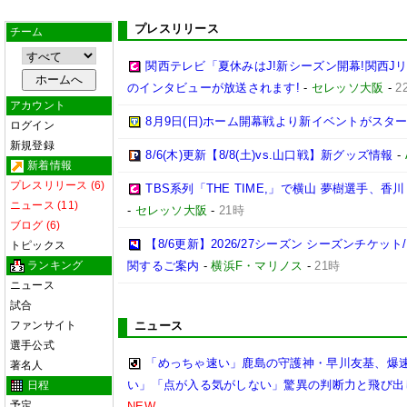
プレスリリース
チーム
関西テレビ「夏休みはJ!新シーズン開幕!関西J
のインタビューが放送されます!
-
セレッソ大阪
-
2
アカウント
8月9日(日)ホーム開幕戦より新イベントがスター
ログイン
新規登録
8/6(木)更新【8/8(土)vs.山口戦】新グッズ情報
-
新着情報
プレスリリース (6)
TBS系列「THE TIME,」で横山 夢樹選手、
ニュース (11)
-
セレッソ大阪
-
21時
ブログ (6)
【8/6更新】2026/27シーズン シーズンチケ
トピックス
ランキング
関するご案内
-
横浜F・マリノス
-
21時
ニュース
試合
ファンサイト
ニュース
選手公式
「めっちゃ速い」鹿島の守護神・早川友基、爆速
著名人
い」「点が入る気がしない」驚異の判断力と飛び出
日程
予定
NEW