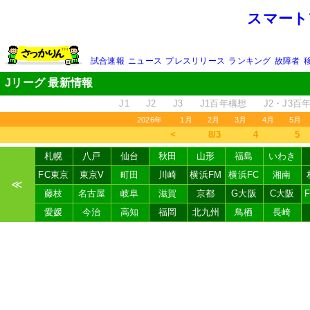
スマート
試合速報
ニュース
プレスリリース
ランキング
故障者
Jリーグ 最新情報
J1
J2
J3
J1百年構想
J2・J3百
2026年
1月
2月
3月
4月
5月
＜
8/3
4
5
札幌
八戸
仙台
秋田
山形
福島
いわき
FC東京
東京V
町田
川崎
横浜FM
横浜FC
湘南
≪
藤枝
名古屋
岐阜
滋賀
京都
G大阪
C大阪
愛媛
今治
高知
福岡
北九州
鳥栖
長崎