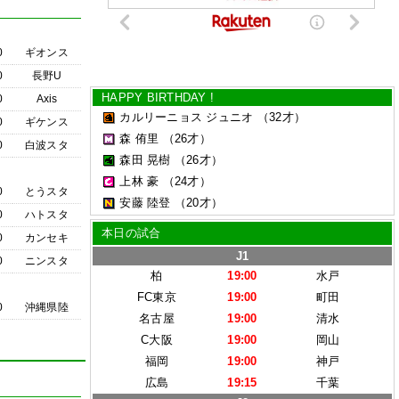
0
ギオンス
0
長野U
HAPPY BIRTHDAY !
0
Axis
カルリーニョス ジュニオ
（32才）
0
ギケンス
森 侑里
（26才）
0
白波スタ
森田 晃樹
（26才）
上林 豪
（24才）
0
とうスタ
安藤 陸登
（20才）
0
ハトスタ
本日の試合
0
カンセキ
J1
0
ニンスタ
柏
19:00
水戸
FC東京
19:00
町田
0
沖縄県陸
名古屋
19:00
清水
C大阪
19:00
岡山
福岡
19:00
神戸
広島
19:15
千葉