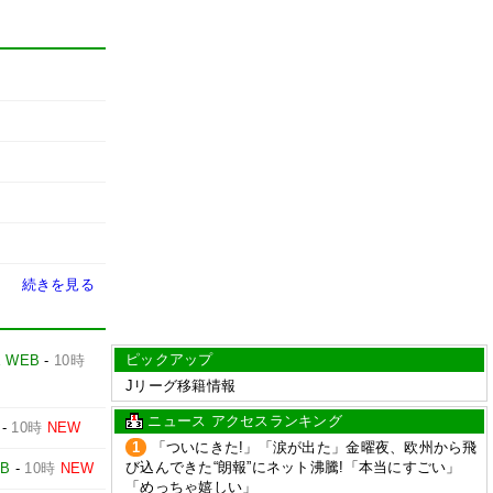
続きを見る
ピックアップ
E WEB
-
10時
Jリーグ移籍情報
ニュース アクセスランキング
-
10時
NEW
1
「ついにきた!」「涙が出た」金曜夜、欧州から飛
び込んできた“朗報”にネット沸騰!「本当にすごい」
EB
-
10時
NEW
「めっちゃ嬉しい」