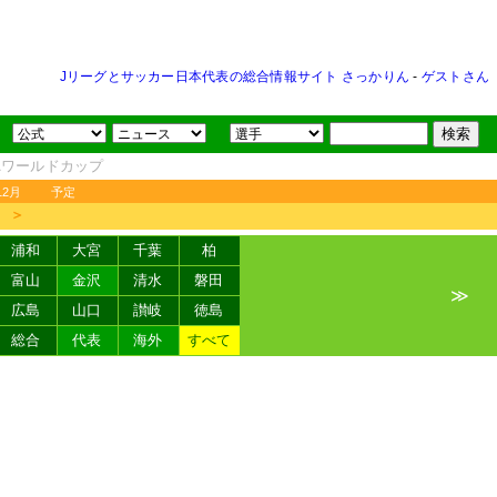
Jリーグとサッカー日本代表の総合情報サイト さっかりん
-
ゲストさん
FAワールドカップ
12月
予定
＞
浦和
大宮
千葉
柏
富山
金沢
清水
磐田
≫
広島
山口
讃岐
徳島
総合
代表
海外
すべて