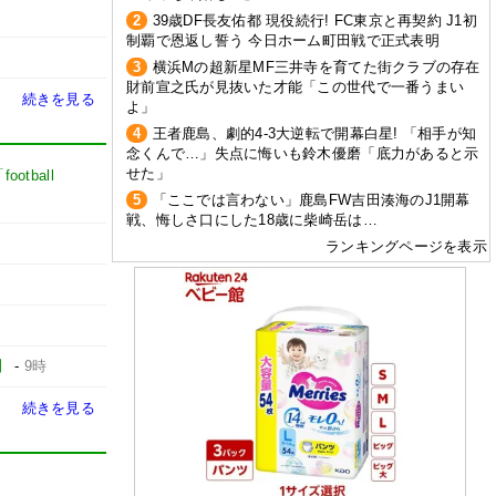
2
39歳DF長友佑都 現役続行! FC東京と再契約 J1初
制覇で恩返し誓う 今日ホーム町田戦で正式表明
3
横浜Mの超新星MF三井寺を育てた街クラブの存在
財前宣之氏が見抜いた才能「この世代で一番うまい
続きを見る
よ」
4
王者鹿島、劇的4-3大逆転で開幕白星! 「相手が知
念くんで…」失点に悔いも鈴木優磨「底力があると示
せた」
football
5
「ここでは言わない」鹿島FW吉田湊海のJ1開幕
戦、悔しさ口にした18歳に柴崎岳は…
ランキングページを表示
】
-
9時
続きを見る