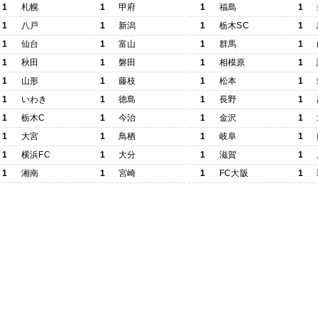
1
札幌
1
甲府
1
福島
1
1
八戸
1
新潟
1
栃木SC
1
1
仙台
1
富山
1
群馬
1
1
秋田
1
磐田
1
相模原
1
1
山形
1
藤枝
1
松本
1
1
いわき
1
徳島
1
長野
1
1
栃木C
1
今治
1
金沢
1
1
大宮
1
鳥栖
1
岐阜
1
1
横浜FC
1
大分
1
滋賀
1
1
湘南
1
宮崎
1
FC大阪
1