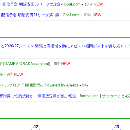
ト配信予定 明治安田J3リーグ第1節
-
Goal.com
-
10時
NEW
ト配信予定 明治安田J1リーグ第1節
-
Goal.com
-
10時
NEW
始まる2026/27シーズン 緊張と高揚感を胸にアビスパ福岡が未来を切り拓く
-
「
MBA OSAKA dataland)
-
9時
NEW
漫
-
9時
NEW
ルブログ「魁!西野塾」Powered by Ameba
-
9時
審判員に性的接待か…韓国放送局が独占報道
-
footballnet【サッカーまとめ
J2
J3