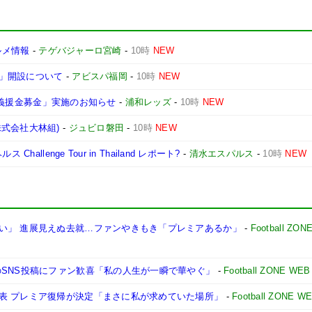
ルメ情報
-
テゲバジャーロ宮崎
-
10時
NEW
」開設について
-
アビスパ福岡
-
10時
NEW
E 義援金募金」実施のお知らせ
-
浦和レッズ
-
10時
NEW
式会社大林組)
-
ジュビロ磐田
-
10時
NEW
llenge Tour in Thailand レポート?
-
清水エスパルス
-
10時
NEW
い」 進展見えぬ去就…ファンやきもき「プレミアあるか」
-
Football ZON
のSNS投稿にファン歓喜「私の人生が一瞬で華やぐ」
-
Football ZONE WEB
表 プレミア復帰が決定「まさに私が求めていた場所」
-
Football ZONE W