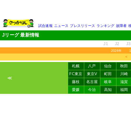
試合速報
ニュース
プレスリリース
ランキング
故障者
Jリーグ 最新情報
J1
J2
J3
2026年
＜
札幌
八戸
仙台
秋田
FC東京
東京V
町田
川崎
≪
藤枝
名古屋
岐阜
滋賀
愛媛
今治
高知
福岡