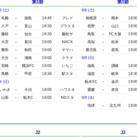
第1節
第1節
8 (土)
8/8 (土)
札幌
-
徳島
14:45
プレド
相模原
-
熊本
18:0
八戸
-
富山
18:30
プラスタ
長野
-
山口
18:0
藤枝
-
仙台
18:30
藤枝サ
鳥取
-
FC大阪
19:0
大宮
-
新潟
19:00
NACK
高知
-
松本
19:0
磐田
-
秋田
19:00
ヤマハ
鹿児島
-
群馬
19:0
大分
-
湘南
19:00
クラド
8/9 (日)
宮崎
-
横浜FC
19:00
いちご
福島
-
讃岐
18:0
鳥栖
-
甲府
19:30
駅スタ
滋賀
-
岐阜
18:3
9 (日)
栃木SC
-
金沢
19:0
いわき
-
今治
18:00
ハワスタ
愛媛
-
奈良
19:0
山形
-
栃木C
19:00
NDスタ
9/9 (水)
琉球
-
北九州
19:0
J2
J3