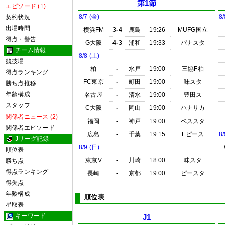
第1節
エピソード (1)
8/7 (金)
8/
契約状況
出場時間
横浜FM
3-4
鹿島
19:26
MUFG国立
得点・警告
G大阪
4-3
浦和
19:33
パナスタ
チーム情報
8/8 (土)
競技場
柏
-
水戸
19:00
三協F柏
得点ランキング
FC東京
-
町田
19:00
味スタ
勝ち点推移
年齢構成
名古屋
-
清水
19:00
豊田ス
スタッフ
C大阪
-
岡山
19:00
ハナサカ
関係者ニュース (2)
福岡
-
神戸
19:00
ベススタ
関係者エピソード
広島
-
千葉
19:15
Eピース
8/
Jリーグ記録
8/9 (日)
順位表
東京V
-
川崎
18:00
味スタ
勝ち点
得点ランキング
長崎
-
京都
19:00
ピースタ
得失点
年齢構成
順位表
星取表
キーワード
J1