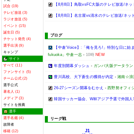
【8月8日】鳥取vsFC大阪のテレビ放送/ネッ
試合 (19)
テレビ放送 (3)
【8月8日】名古屋vs清水のテレビ放送/ネッ
ラジオ放送 (5)
イベント (15)
誕生日 (5)
ブログ
チケット発売 (4)
選手出演 (9)
【中倉’Voice】:「俺を見ろ!」特別な日に
キャンプ
fukuoka」中倉一志
-
10時
NEW
サイト
すべて (11)
年度別開幕ダッシュ
-
ガンバ大阪データランド(GA
ファンサイト (5)
豊川高校、大下蒼生の獲得が内定
-
湘南☆浪
チーム公式 (2)
選手公式
26-27シーズン開幕をむかえ
-
西野努オフィシャ
著名人 (1)
メディア (3)
韓国サッカー協会、W杯アジア予選で外国人
サイトを推薦
選手
選手名鑑 (4)
リーグ戦
故障者
J1
移籍 (12)