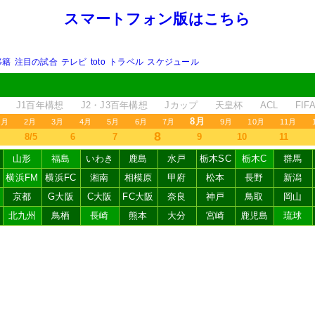
スマートフォン版はこちら
移籍
注目の試合
テレビ
toto
トラベル
スケジュール
J1百年構想
J2・J3百年構想
Jカップ
天皇杯
ACL
FI
8月
1月
2月
3月
4月
5月
6月
7月
9月
10月
11月
8
8/5
6
7
9
10
11
山形
福島
いわき
鹿島
水戸
栃木SC
栃木C
群馬
横浜FM
横浜FC
湘南
相模原
甲府
松本
長野
新潟
京都
G大阪
C大阪
FC大阪
奈良
神戸
鳥取
岡山
北九州
鳥栖
長崎
熊本
大分
宮崎
鹿児島
琉球