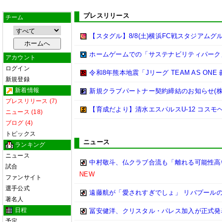
プレスリリース
チーム
【スタグル】8/8(土)横浜FC戦スタジアムグ
ホームゲームでの「サステナビリティパーク
アカウント
ログイン
令和8年熊本地震「Jリーグ TEAM AS ON
新規登録
新着情報
新規クラブパートナー契約締結のお知らせ(株
プレスリリース (7)
【育成だより】清水エスパルスU-12 コスモヘルス Cha
ニュース (18)
ブログ (4)
トピックス
ニュース
ランキング
ニュース
中村敬斗、仏クラブ合流も「離れる可能性高
試合
NEW
ファンサイト
選手公式
遠藤航が「愛されすぎでしょ」 リバプール
著名人
日程
冨安健洋、クリスタル・パレス加入が正式発
予定