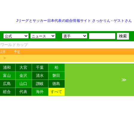
Jリーグとサッカー日本代表の総合情報サイト さっかりん
-
ゲストさん
FAワールドカップ
12月
予定
＞
浦和
大宮
千葉
柏
富山
金沢
清水
磐田
≫
広島
山口
讃岐
徳島
総合
代表
海外
すべて