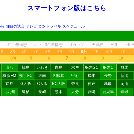
スマートフォン版はこちら
移籍
注目の試合
テレビ
toto
トラベル
スケジュール
J1百年構想
J2・J3百年構想
Jカップ
天皇杯
ACL
FI
8月
1月
2月
3月
4月
5月
6月
7月
9月
10月
11月
7
8/4
5
6
8
9
10
山形
福島
いわき
鹿島
水戸
栃木SC
栃木C
群馬
横浜FM
横浜FC
湘南
相模原
甲府
松本
長野
新潟
京都
G大阪
C大阪
FC大阪
奈良
神戸
鳥取
岡山
北九州
鳥栖
長崎
熊本
大分
宮崎
鹿児島
琉球