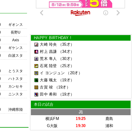
0
ギオンス
0
長野U
HAPPY BIRTHDAY !
0
Axis
大崎 玲央
（35才）
0
ギケンス
村上 昌謙
（34才）
0
白波スタ
荒木 隼人
（30才）
石尾 陸登
（25才）
0
とうスタ
イ ヨンジュン
（20才）
0
ハトスタ
大藤 颯太
（19才）
0
カンセキ
古賀 竣
（19才）
0
ニンスタ
田中 希和
（19才）
本日の試合
0
沖縄県陸
J1
横浜FM
19:25
鹿島
G大阪
19:30
浦和