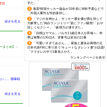
手だ」
NEW
2
激震!韓国サッカー協会が15年前にW杯予選などで
「外国人審判を性的接待し...
3
「マジの女神かよ」サッカー通女優が満を持して
続きを見る
大解禁した“純白ランジェリー”姿にファン騒然!「おや
珍しくセクシー」「破壊力が凄すぎた」
4
「目標はヤマル」バルサ11歳日本人が昇格へ…昨
季は衝撃の13G11A、背番号は栄光の11番
5
「可愛いすぎてあかん」」家族と夏休み満喫の元
サッカーまとめ】
-
日本代表FWに寄り添う“キュートなタレント妻”が話題!
「ママタレの中で1番美人やろ」
ランキングページを表示
ない」。開幕戦
続きを見る