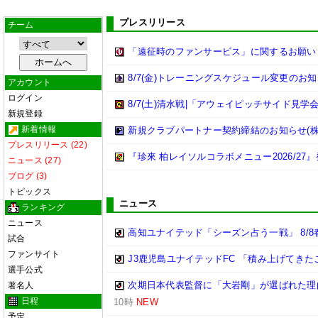
プレスリリース
チーム
「遠征時のファンサービス」に関するお願い
8/7(金)トレーニングスケジュール変更のお
アカウント
ログイン
8/7(土)清水戦|「アウェイピッチサイド見
新規登録
新着情報
新規クラブパートナー契約締結のお知らせ(株
プレスリリース (22)
『珍來 柏レイソルコラボメニュー2026/27
ニュース (27)
ブログ (3)
トピックス
ニュース
ランキング
ニュース
高知ユナイテッド「シーズン占う一戦」 8/
試合
ファンサイト
J3鹿児島ユナイテッドFC 「積み上げてき
選手公式
次期日本代表監督に「大岩剛」が選ばれた理
著名人
日程
10時
NEW
予定