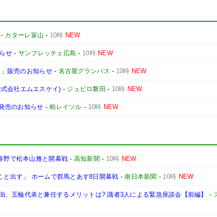
-
カターレ富山
-
10時
NEW
知らせ
-
サンフレッチェ広島
-
10時
NEW
学会」販売のお知らせ
-
名古屋グランパス
-
10時
NEW
式会社エムエスケイ)
-
ジュビロ磐田
-
10時
NEW
』発売のお知らせ
-
柏レイソル
-
10時
NEW
8春野で松本山雅と開幕戦
-
高知新聞
-
10時
NEW
たこと出す」 ホームで群馬とあす8日開幕戦
-
南日本新聞
-
10時
NEW
由、五輪代表と兼任するメリットは? 識者3人による緊急座談会【前編】
-