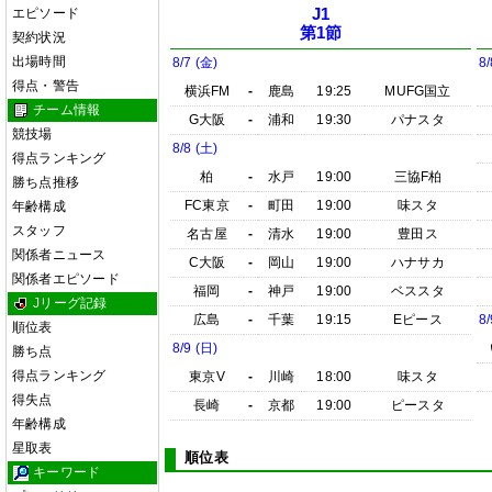
エピソード
J1
第1節
契約状況
出場時間
8/7 (金)
8/
得点・警告
横浜FM
-
鹿島
19:25
MUFG国立
チーム情報
G大阪
-
浦和
19:30
パナスタ
競技場
8/8 (土)
得点ランキング
柏
-
水戸
19:00
三協F柏
勝ち点推移
FC東京
-
町田
19:00
味スタ
年齢構成
スタッフ
名古屋
-
清水
19:00
豊田ス
関係者ニュース
C大阪
-
岡山
19:00
ハナサカ
関係者エピソード
福岡
-
神戸
19:00
ベススタ
Jリーグ記録
広島
-
千葉
19:15
Eピース
8/
順位表
8/9 (日)
勝ち点
得点ランキング
東京V
-
川崎
18:00
味スタ
得失点
長崎
-
京都
19:00
ピースタ
年齢構成
星取表
順位表
キーワード