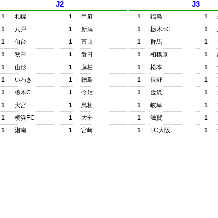
J2
J3
1
札幌
1
甲府
1
福島
1
1
八戸
1
新潟
1
栃木SC
1
1
仙台
1
富山
1
群馬
1
1
秋田
1
磐田
1
相模原
1
1
山形
1
藤枝
1
松本
1
1
いわき
1
徳島
1
長野
1
1
栃木C
1
今治
1
金沢
1
1
大宮
1
鳥栖
1
岐阜
1
1
横浜FC
1
大分
1
滋賀
1
1
湘南
1
宮崎
1
FC大阪
1