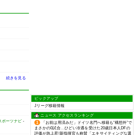
続きを見る
ピックアップ
Jリーグ移籍情報
ニュース アクセスランキング
スポーツナビ
-
1
「お前は用済みだ」ドイツ名門へ移籍も“構想外”で
まさかの0試合…ひどい冷遇を受けた20歳日本人DFの
評価が急上昇!新指揮官も称賛「エキサイティングな選