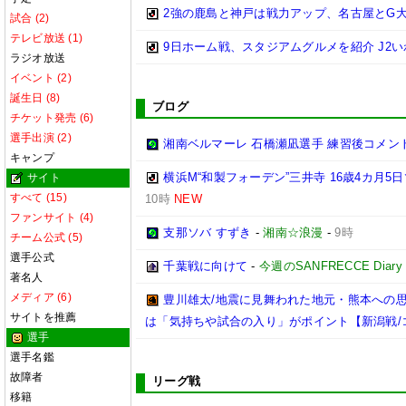
2強の鹿島と神戸は戦力アップ、名古屋とG大
試合 (2)
テレビ放送 (1)
9日ホーム戦、スタジアムグルメを紹介 J2い
ラジオ放送
イベント (2)
誕生日 (8)
ブログ
チケット発売 (6)
選手出演 (2)
湘南ベルマーレ 石橋瀬凪選手 練習後コメント@馬入
キャンプ
横浜M“和製フォーデン”三井寺 16歳4カ月
サイト
すべて (15)
10時
NEW
ファンサイト (4)
支那ソバ すずき
-
湘南☆浪漫
-
9時
チーム公式 (5)
選手公式
千葉戦に向けて
-
今週のSANFRECCE Diary
著名人
メディア (6)
豊川雄太/地震に見舞われた地元・熊本への
サイトを推薦
は「気持ちや試合の入り」がポイント【新潟戦/
選手
選手名鑑
故障者
リーグ戦
移籍