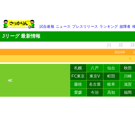
試合速報
ニュース
プレスリリース
ランキング
故障者
Jリーグ 最新情報
J1
J2
J3
2026年
＜
札幌
八戸
仙台
秋田
FC東京
東京V
町田
川崎
≪
藤枝
名古屋
岐阜
滋賀
愛媛
今治
高知
福岡