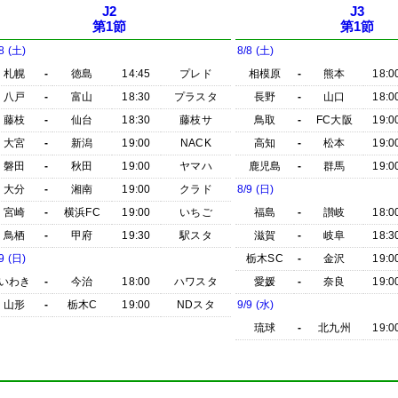
J2
J3
第1節
第1節
8 (土)
8/8 (土)
札幌
-
徳島
14:45
プレド
相模原
-
熊本
18:0
八戸
-
富山
18:30
プラスタ
長野
-
山口
18:0
藤枝
-
仙台
18:30
藤枝サ
鳥取
-
FC大阪
19:0
大宮
-
新潟
19:00
NACK
高知
-
松本
19:0
磐田
-
秋田
19:00
ヤマハ
鹿児島
-
群馬
19:0
大分
-
湘南
19:00
クラド
8/9 (日)
宮崎
-
横浜FC
19:00
いちご
福島
-
讃岐
18:0
鳥栖
-
甲府
19:30
駅スタ
滋賀
-
岐阜
18:3
9 (日)
栃木SC
-
金沢
19:0
いわき
-
今治
18:00
ハワスタ
愛媛
-
奈良
19:0
山形
-
栃木C
19:00
NDスタ
9/9 (水)
琉球
-
北九州
19:0