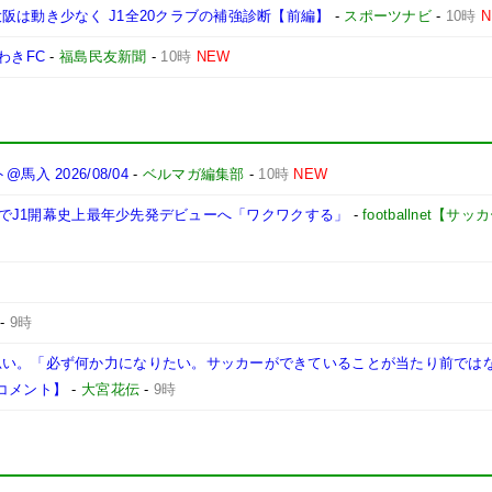
阪は動き少なく J1全20クラブの補強診断【前編】
-
スポーツナビ
-
10時
わきFC
-
福島民友新聞
-
10時
NEW
 2026/08/04
-
ベルマガ編集部
-
10時
NEW
5日でJ1開幕史上最年少先発デビューへ「ワクワクする」
-
footballnet【
-
9時
思い。「必ず何か力になりたい。サッカーができていることが当たり前では
コメント】
-
大宮花伝
-
9時