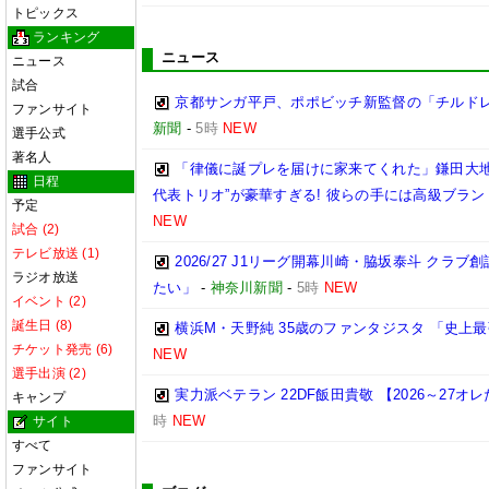
トピックス
ランキング
ニュース
ニュース
試合
京都サンガ平戸、ポポビッチ新監督の「チルド
ファンサイト
新聞
-
5時
NEW
選手公式
著名人
「律儀に誕プレを届けに家来てくれた」鎌田大地
日程
代表トリオ”が豪華すぎる! 彼らの手には高級ブラン
予定
NEW
試合 (2)
テレビ放送 (1)
2026/27 J1リーグ開幕川崎・脇坂泰斗 クラ
ラジオ放送
たい」
-
神奈川新聞
-
5時
NEW
イベント (2)
誕生日 (8)
横浜M・天野純 35歳のファンタジスタ 「史上
チケット発売 (6)
NEW
選手出演 (2)
実力派ベテラン 22DF飯田貴敬 【2026～27
キャンプ
時
NEW
サイト
すべて
ファンサイト