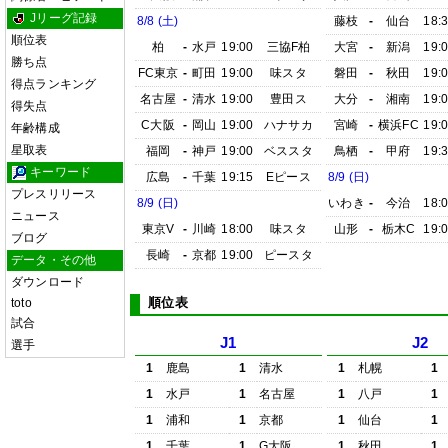
Jリーグ記録
8/8 (土)
藤枝
-
仙台
18:
順位表
柏
-
水戸
19:00
三協F柏
大宮
-
新潟
19:
勝ち点
FC東京
-
町田
19:00
味スタ
磐田
-
秋田
19:
得点ランキング
名古屋
-
清水
19:00
豊田ス
大分
-
湘南
19:
得失点
C大阪
-
岡山
19:00
ハナサカ
宮崎
-
横浜FC
19:
年齢構成
星取表
福岡
-
神戸
19:00
ベススタ
鳥栖
-
甲府
19:
キーワード
広島
-
千葉
19:15
Eピース
8/9 (日)
プレスリリース
8/9 (日)
いわき
-
今治
18:
ニュース
東京V
-
川崎
18:00
味スタ
山形
-
栃木C
19:
ブログ
長崎
-
京都
19:00
ピースタ
データ・その他
ダウンロード
順位表
toto
試合
J1
J2
選手
1
鹿島
1
清水
1
札幌
1
1
水戸
1
名古屋
1
八戸
1
1
浦和
1
京都
1
仙台
1
1
千葉
1
G大阪
1
秋田
1