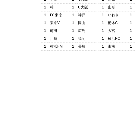
1
柏
1
C大阪
1
山形
1
1
FC東京
1
神戸
1
いわき
1
1
東京V
1
岡山
1
栃木C
1
1
町田
1
広島
1
大宮
1
1
川崎
1
福岡
1
横浜FC
1
1
横浜FM
1
長崎
1
湘南
1