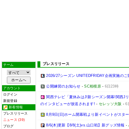
プレスリリース
チーム
2026/27シーズン UNITEDFRIDAY企画実施の
公開練習のお知らせ
-
SC相模原
-
6日23時
アカウント
ログイン
関西テレビ「夏休みはJ!新シーズン開幕!関西J
新規登録
のインタビューが放送されます!
-
セレッソ大阪
-
6
新着情報
プレスリリース
8月9日(日)ホーム開幕戦より新イベントがスター
ニュース (39)
8/6(木)更新【8/8(土)vs.山口戦】新グッズ情報
-
ブログ