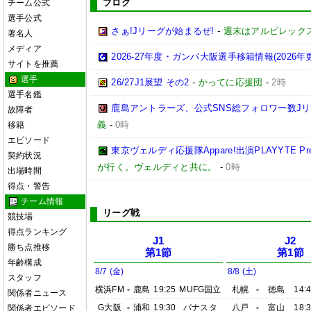
ブログ
チーム公式
選手公式
さぁ!Jリーグが始まるぜ!
-
週末はアルビレックス
著名人
メディア
2026-27年度・ガンバ大阪選手移籍情報(2026年
サイトを推薦
選手
26/27J1展望 その2
-
かってに応援団
-
2時
選手名鑑
鹿島アントラーズ、公式SNS総フォロワー数J
故障者
義
-
0時
移籍
エピソード
東京ヴェルディ応援隊Appare!出演PLAYYTE Pre
契約状況
が行く。ヴェルディと共に。
-
0時
出場時間
得点・警告
チーム情報
リーグ戦
競技場
得点ランキング
J1
J2
勝ち点推移
第1節
第1節
年齢構成
8/7 (金)
8/8 (土)
スタッフ
横浜FM
-
鹿島
19:25
MUFG国立
札幌
-
徳島
14:
関係者ニュース
G大阪
-
浦和
19:30
パナスタ
八戸
-
富山
18:
関係者エピソード