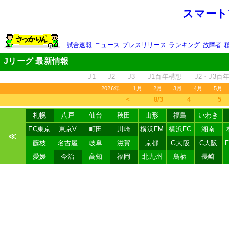
スマート
試合速報
ニュース
プレスリリース
ランキング
故障者
Jリーグ 最新情報
J1
J2
J3
J1百年構想
J2・J3百
2026年
1月
2月
3月
4月
5月
＜
8/3
4
5
札幌
八戸
仙台
秋田
山形
福島
いわき
FC東京
東京V
町田
川崎
横浜FM
横浜FC
湘南
≪
藤枝
名古屋
岐阜
滋賀
京都
G大阪
C大阪
愛媛
今治
高知
福岡
北九州
鳥栖
長崎