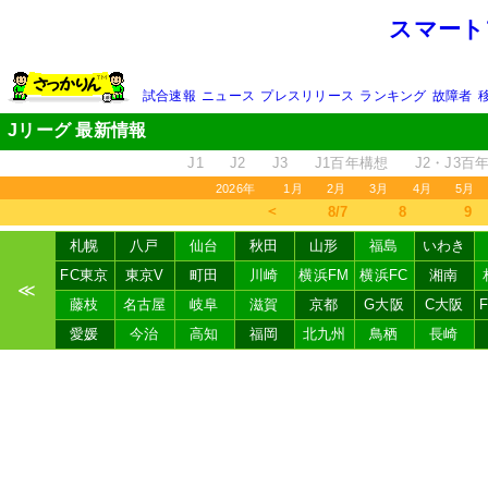
スマート
試合速報
ニュース
プレスリリース
ランキング
故障者
Jリーグ 最新情報
J1
J2
J3
J1百年構想
J2・J3百
2026年
1月
2月
3月
4月
5月
＜
8/7
8
9
札幌
八戸
仙台
秋田
山形
福島
いわき
FC東京
東京V
町田
川崎
横浜FM
横浜FC
湘南
≪
藤枝
名古屋
岐阜
滋賀
京都
G大阪
C大阪
愛媛
今治
高知
福岡
北九州
鳥栖
長崎