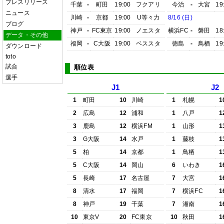
プレスリリース
千葉
-
町田
19:00
フクアリ
今治
-
大宮
19
ニュース
川崎
-
京都
19:00
U等々力
8/16 (日)
ブログ
神戸
-
FC東京
19:00
ノエスタ
横浜FC
-
磐田
18
データ・その他
福岡
-
C大阪
19:00
ベススタ
徳島
-
鳥栖
19
ダウンロード
toto
試合
順位表
選手
J1
J2
1
町田
10
川崎
1
札幌
1
2
広島
12
浦和
1
八戸
1
3
鹿島
12
横浜FM
1
山形
1
3
G大阪
14
水戸
1
藤枝
1
5
柏
14
京都
1
鳥栖
1
5
C大阪
14
岡山
6
いわき
1
5
長崎
17
名古屋
7
大宮
1
8
清水
17
福岡
7
横浜FC
1
8
神戸
19
千葉
7
湘南
1
10
東京V
20
FC東京
10
秋田
1