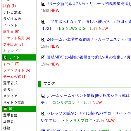
Jリーグ新開幕 J2大分トリニータ初戦黒星発進
試合 (1)
15時
NEW
テレビ放送
ラジオ放送
「半年出られなくて、悔しい思いが…」熊田が連
イベント
【J2】
-
TBS NEWS DIG
-
15時
NEW
誕生日 (6)
チケット発売 (4)
24チームが出場する鹿嶋サッカーフェスティバル
選手出演 (3)
15時
NEW
キャンプ
藤枝MF行友祐翔が復帰まで約3か月の負傷…4
サイト
すべて (7)
15時
NEW
ファンサイト (6)
チーム公式 (1)
選手公式
ブログ
著名人
[ホームゲームイベント情報]9/6 栃木シティ
メディア
サイトを推薦
チ」
-
コンサデコンサ
-
15時
NEW
選手
セレッソ大阪がシリア代表FWパブロ・サバック
選手名鑑
いですね!」
-
ドメサカブログ
-
15時
NEW
故障者
移籍