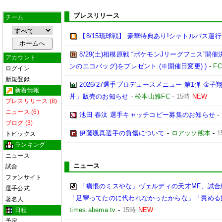
プレスリリース
チーム
【8/15琉球戦】 豪華特典あり!シャトルバス運
8/29(土)相模原戦 “ポケモンJリーグフェス”開催
アカウント
ンのエコバッグ)をプレゼント (※開催日変更) )
-
F
ログイン
新規登録
2026/27選手プロデュースメニュー 第1弾 
新着情報
丼」販売のお知らせ
-
松本山雅FC
-
15時
NEW
プレスリリース (8)
ニュース (6)
池田 春汰 選手キャッチコピー募集のお知らせ
-
ブログ (3)
伊藤颯真選手の負傷について
-
ロアッソ熊本
-
1
トピックス
ランキング
ニュース
ニュース
試合
ファンサイト
「痛恨のミスやな」ヴェルディの天才MF、試
選手公式
「足攣ってたのに代われなかったからな」「責める
著名人
times.abema.tv
-
15時
NEW
日程
予定