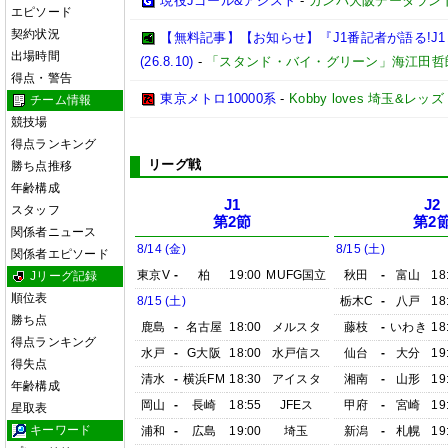
現役Jゴール&アシスト
-
ガンバ大阪データランド(GA
エピソード
契約状況
【無料記事】【お知らせ】『J1番記者が語る!J1レ
出場時間
(26.8.10)
-
「スタンド・バイ・グリーン」海江田哲
得点・警告
東京メトロ10000系
-
Kobby loves 埼玉&レッズ
チーム情報
競技場
得点ランキング
リーグ戦
勝ち点推移
年齢構成
J1
J2
スタッフ
第2節
第2
関係者ニュース
8/14 (金)
8/15 (土)
関係者エピソード
東京V
-
柏
19:00
MUFG国立
秋田
-
富山
18
Jリーグ記録
順位表
8/15 (土)
栃木C
-
八戸
18
勝ち点
鹿島
-
名古屋
18:00
メルスタ
藤枝
-
いわき
18
得点ランキング
水戸
-
G大阪
18:00
水戸信ス
仙台
-
大分
19
得失点
清水
-
横浜FM
18:30
アイスタ
湘南
-
山形
19
年齢構成
岡山
-
長崎
18:55
JFEス
甲府
-
宮崎
19
星取表
キーワード
浦和
-
広島
19:00
埼玉
新潟
-
札幌
19