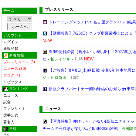
プレスリリース
チーム
トレーニングマッチ( vs 名古屋グランパス )結
【活動報告】7/26(日) クラブ所属栄養士によ
アカウント
NEW
ログイン
新規登録
※9/9受付締切【現小4・小5対象】『2027年度 
新着情報
せ
-
柏レイソル
-
11時
NEW
プレスリリース (3)
ニュース (30)
【ご報告】8月8日(土)秋田戦 令和8年熊本地震に
ブログ (4)
ジュビロ磐田
-
10時
トピックス
ランキング
新規クラブパートナー契約締結のお知らせ(東洋
ニュース
試合
ファンサイト
ニュース
選手公式
【写真特集】伸びしろしかない!高知ユナイテッド
著名人
チームの完成形が楽しみだ 8/8松本山雅戦
-
高知新
日程
予定