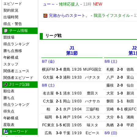
エピソード
ュー～
-
雉球応援人
-
11時
NEW
契約状況
完敗からのスタート。
-
我流ライフスタイル
-
1
出場時間
得点・警告
チーム情報
リーグ戦
競技場
得点ランキング
J1
J2
勝ち点推移
第1節
第1
年齢構成
8/7 (金)
8/8 (土)
スタッフ
横浜FM
3-4
鹿島
19:26
MUFG国立
札幌
2-0
徳島
関係者ニュース
G大阪
4-3
浦和
19:33
パナスタ
八戸
2-0
富山
関係者エピソード
Jリーグ記録
8/8 (土)
藤枝
2-0
仙台
順位表
名古屋
0-1
清水
19:03
豊田ス
大宮
1-0
新潟
勝ち点
C大阪
2-1
岡山
19:03
ハナサカ
磐田
1-1
秋田
得点ランキング
柏
2-1
水戸
19:04
三協F柏
宮崎
0-1
横浜FC
得失点
福岡
0-1
神戸
19:04
ベススタ
大分
0-1
湘南
年齢構成
星取表
FC東京
1-5
町田
19:05
味スタ
鳥栖
2-0
甲府
キーワード
広島
3-0
千葉
19:19
Eピース
8/9 (日)