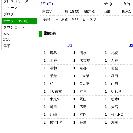
プレスリリース
8/9 (日)
いわき
-
今治
ニュース
東京V
-
川崎
18:00
味スタ
山形
-
栃木C
ブログ
長崎
-
京都
19:00
ピースタ
データ・その他
ダウンロード
順位表
toto
試合
J1
J
選手
1
鹿島
1
清水
1
札幌
1
水戸
1
名古屋
1
八戸
1
浦和
1
京都
1
仙台
1
千葉
1
G大阪
1
秋田
1
柏
1
C大阪
1
山形
1
FC東京
1
神戸
1
いわき
1
東京V
1
岡山
1
栃木C
1
町田
1
広島
1
大宮
1
川崎
1
福岡
1
横浜FC
1
横浜FM
1
長崎
1
湘南