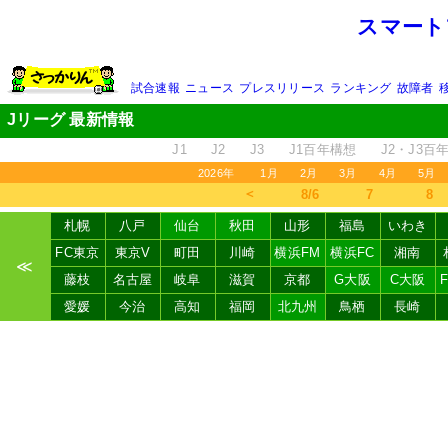
スマート
試合速報
ニュース
プレスリリース
ランキング
故障者
Jリーグ 最新情報
J1
J2
J3
J1百年構想
J2・J3百
2026年
1月
2月
3月
4月
5月
＜
8/6
7
8
札幌
八戸
仙台
秋田
山形
福島
いわき
FC東京
東京V
町田
川崎
横浜FM
横浜FC
湘南
≪
藤枝
名古屋
岐阜
滋賀
京都
G大阪
C大阪
愛媛
今治
高知
福岡
北九州
鳥栖
長崎