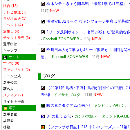
栃木シティきょう開幕戦 「最短1季でJ1昇格」
試合 (15)
11時
NEW
テレビ放送 (1)
ラジオ放送 (1)
明治安田J2リーグ ヴァンフォーレ甲府は開幕
イベント (4)
誕生日 (4)
Jリーグ反則ポイント、名門が残した“驚異的な数
チケット発売 (6)
-
Football ZONE WEB
-
11時
NEW
選手出演
欧州日本人が2年ぶりJリーグ復帰か「退団を認
キャンプ
意」
-
Football ZONE WEB
-
11時
NEW
サイト
すべて (8)
ファンサイト (5)
ブログ
チーム公式
選手公式
【J2第1節 鳥栖×甲府】鳥栖が好相性の甲府に2
著名人
PK弾
-
ドメサカブログ
-
11時
NEW
メディア (2)
サイトを推薦
味の素スタジアムに来た!
-
ヤンピョンが行く。
選手
選手名鑑
DFの見える化
-
ガンバ大阪データランド(GAMBA OS
故障者
【ファジサポ日誌】213.未知のシーズン～J1第
移籍