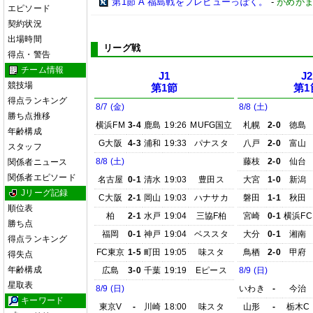
第1節 A 福島戦をプレビューっぽく。
-
がめが
エピソード
契約状況
出場時間
リーグ戦
得点・警告
チーム情報
J1
J2
競技場
第1節
第1
得点ランキング
8/7 (金)
8/8 (土)
勝ち点推移
横浜FM
3-4
鹿島
19:26
MUFG国立
札幌
2-0
徳島
年齢構成
G大阪
4-3
浦和
19:33
パナスタ
八戸
2-0
富山
スタッフ
8/8 (土)
藤枝
2-0
仙台
関係者ニュース
関係者エピソード
名古屋
0-1
清水
19:03
豊田ス
大宮
1-0
新潟
Jリーグ記録
C大阪
2-1
岡山
19:03
ハナサカ
磐田
1-1
秋田
順位表
柏
2-1
水戸
19:04
三協F柏
宮崎
0-1
横浜FC
勝ち点
福岡
0-1
神戸
19:04
ベススタ
大分
0-1
湘南
得点ランキング
FC東京
1-5
町田
19:05
味スタ
鳥栖
2-0
甲府
得失点
年齢構成
広島
3-0
千葉
19:19
Eピース
8/9 (日)
星取表
8/9 (日)
いわき
-
今治
キーワード
東京V
-
川崎
18:00
味スタ
山形
-
栃木C