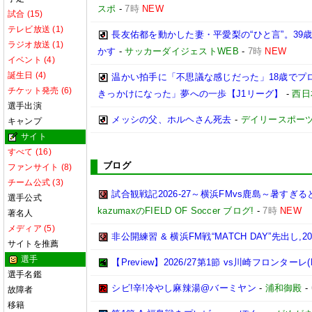
スポ
-
7時
NEW
試合 (15)
テレビ放送 (1)
長友佑都を動かした妻・平愛梨の“ひと言”。3
ラジオ放送 (1)
かす
-
サッカーダイジェストWEB
-
7時
NEW
イベント (4)
誕生日 (4)
温かい拍手に「不思議な感じだった」18歳でプ
チケット発売 (6)
きっかけになった」夢への一歩【J1リーグ】
-
西日
選手出演
メッシの父、ホルヘさん死去
-
デイリースポー
キャンプ
サイト
すべて (16)
ブログ
ファンサイト (8)
チーム公式 (3)
試合観戦記2026-27～横浜FMvs鹿島～暑す
選手公式
kazumaxのFIELD OF Soccer ブログ!
-
7時
NEW
著名人
メディア (5)
非公開練習 & 横浜FM戦“MATCH DAY”先出し,2026
サイトを推薦
選手
【Preview】2026/27第1節 vs川崎フロンターレ(
選手名鑑
シビ!辛!冷やし麻辣湯@バーミヤン
-
浦和御殿
-
故障者
移籍