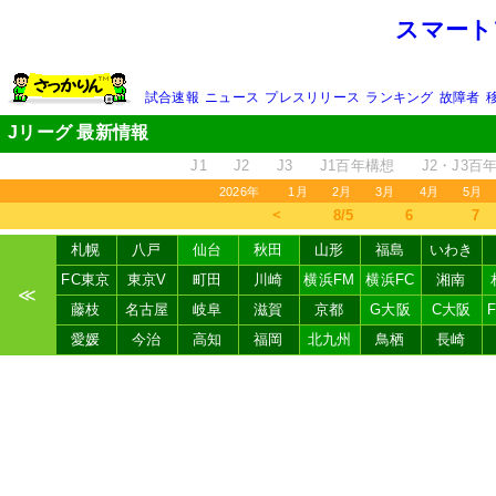
スマート
試合速報
ニュース
プレスリリース
ランキング
故障者
Jリーグ 最新情報
J1
J2
J3
J1百年構想
J2・J3百
2026年
1月
2月
3月
4月
5月
＜
8/5
6
7
札幌
八戸
仙台
秋田
山形
福島
いわき
FC東京
東京V
町田
川崎
横浜FM
横浜FC
湘南
≪
藤枝
名古屋
岐阜
滋賀
京都
G大阪
C大阪
愛媛
今治
高知
福岡
北九州
鳥栖
長崎