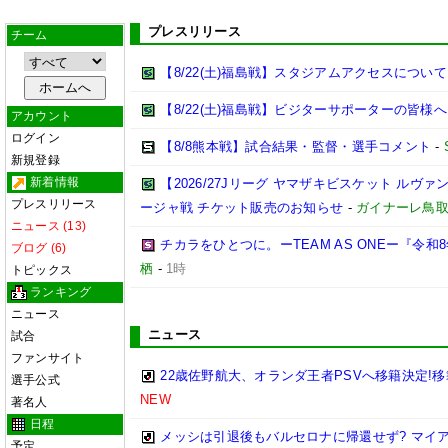
プレスリリース
チーム
【8/22(土)福島戦】スタジアムアクセスについて
【8/22(土)福島戦】ビジターサポーターの皆様へ
アカウント
ログイン
【8/8熊本戦】試合結果・監督・選手コメント
-
新規登録
新着情報
【2026/27Jリーグ ヤマザキビスケット ルヴァン
プレスリリース
ージャ戦 チケット販売のお知らせ
-
ガイナーレ鳥
ニュース (13)
チカラをひとつに。ーTEAM AS ONEー『令
ブログ (6)
栖
-
1時
トピックス
ランキング
ニュース
ニュース
試合
ファンサイト
22歳佐野航大、オランダ王者PSVへ移籍決定!移
選手公式
NEW
著名人
日程
メッシは引退後もバルセロナに帰還せず? マイ
予定