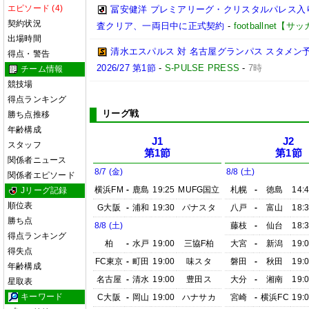
エピソード (4)
冨安健洋 プレミアリーグ・クリスタルパレス入り
契約状況
査クリア、一両日中に正式契約
-
footballnet【
出場時間
清水エスパルス 対 名古屋グランパス スタメン予
得点・警告
2026/27 第1節
-
S-PULSE PRESS
-
7時
チーム情報
競技場
得点ランキング
リーグ戦
勝ち点推移
年齢構成
J1
J2
スタッフ
第1節
第1節
関係者ニュース
8/7 (金)
8/8 (土)
関係者エピソード
横浜FM
-
鹿島
19:25
MUFG国立
札幌
-
徳島
14:
Jリーグ記録
順位表
G大阪
-
浦和
19:30
パナスタ
八戸
-
富山
18:
勝ち点
8/8 (土)
藤枝
-
仙台
18:
得点ランキング
柏
-
水戸
19:00
三協F柏
大宮
-
新潟
19:
得失点
FC東京
-
町田
19:00
味スタ
磐田
-
秋田
19:
年齢構成
名古屋
-
清水
19:00
豊田ス
大分
-
湘南
19:
星取表
キーワード
C大阪
-
岡山
19:00
ハナサカ
宮崎
-
横浜FC
19: