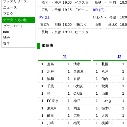
プレスリリース
福岡
-
神戸
19:00
ベススタ
鳥栖
-
甲府
19:
ニュース
広島
-
千葉
19:15
Eピース
8/9 (日)
ブログ
8/9 (日)
いわき
-
今治
18:
データ・その他
東京V
-
川崎
18:00
味スタ
山形
-
栃木C
19:
ダウンロード
toto
長崎
-
京都
19:00
ピースタ
試合
選手
順位表
J1
J2
1
鹿島
1
清水
1
札幌
1
1
水戸
1
名古屋
1
八戸
1
1
浦和
1
京都
1
仙台
1
1
千葉
1
G大阪
1
秋田
1
1
柏
1
C大阪
1
山形
1
1
FC東京
1
神戸
1
いわき
1
1
東京V
1
岡山
1
栃木C
1
1
町田
1
広島
1
大宮
1
1
川崎
1
福岡
1
横浜FC
1