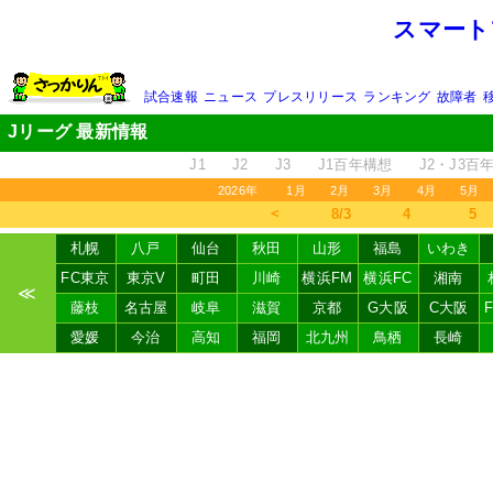
スマート
試合速報
ニュース
プレスリリース
ランキング
故障者
Jリーグ 最新情報
J1
J2
J3
J1百年構想
J2・J3百
2026年
1月
2月
3月
4月
5月
＜
8/3
4
5
札幌
八戸
仙台
秋田
山形
福島
いわき
FC東京
東京V
町田
川崎
横浜FM
横浜FC
湘南
≪
藤枝
名古屋
岐阜
滋賀
京都
G大阪
C大阪
愛媛
今治
高知
福岡
北九州
鳥栖
長崎