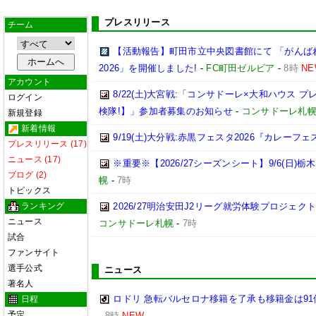
プレスリリース
チーム
【活動報告】町田市立中央図書館にて 「がんば
2026」を開催しました!
-
FC町田ゼルビア
-
8時
NE
アカウント
8/22(土)大宮戦:「コンサドーレ×大和ハウス 
ログイン
検隊!】」参加者募集のお知らせ
-
コンサドーレ札
新規登録
新着情報
9/19(土)大分戦:赤黒フェスタ2026『カレーフ
プレスリリース (17)
ニュース (17)
※重要※【2026/27シーズンシート】9/6(日)
ブログ (2)
幌
-
7時
トピックス
ランキング
2026/27明治安田J2リーグ就労体験プロジェクト「p
ニュース
コンサドーレ札幌
-
7時
試合
ファンサイト
選手公式
ニュース
著名人
ロドリ 急転バルセロナ移籍を了承も移籍金は91
日程
予定
-
8時
NEW