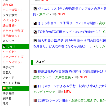
試合 (2)
ヴィニシウス 6年の契約延長でレアルと合意と
テレビ放送 (1)
円
-
東スポ
-
8時
NEW
ラジオ放送
イベント (2)
きょう和倉ユース予選リーグ2日目が開催
-
高校
誕生日 (8)
チケット発売 (6)
FC東京vsFC町田ゼルビアはいつ?何時から?
-
G
選手出演 (2)
加入翌日のEL予選で即先発!欧州名門の監督が
キャンプ
を見せた。どんな存在になるか片鱗が…」
-
サッカ
サイト
すべて (4)
ファンサイト (2)
ブログ
チーム公式 (2)
選手公式
鹿島18歳FW吉田湊海 W杯同行で刺激!新時代J
著名人
鹿島アントラーズ原理主義
-
8時
NEW
メディア
サイトを推薦
日刊スポーツによるJ2予想、記者9人中4人が大宮
選手
アルディージャ
-
8時
NEW
選手名鑑
故障者
2026/27シーズン開幕
-
鹿島の空は燃えているか!
移籍