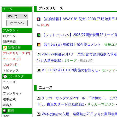
プレスリリース
チーム
【試合情報】AWAY 8/15(土) 2026/27 明治安田
時
NEW
アカウント
【フォトアルバム】2026/27明治安田J2リーグ 第
ログイン
新規登録
【8月9日(日) 讃岐戦】試合後コメント
-
福島ユ
新着情報
プレスリリース (2)
2026/27明治安田Jリーグ第1節で節別最多入場
ニュース (2)
47万人超を記録
-
Jリーグ
-
9日23時
ブログ (4)
VICTORY AUCTION実施のお知らせ
-
モンテデ
トピックス
ランキング
ニュース
ニュース
試合
ファンサイト
チアゴ・サンタナが2ゴール! 『平和の日』に
選手公式
下し、白星スタート◎J1第1戦
-
サッカーマガジン
著名人
日程
W杯は無念の欠場…遠藤航が70日ぶりに実戦復帰
予定