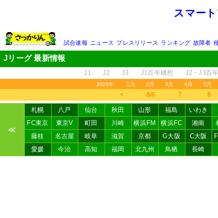
スマート
試合速報
ニュース
プレスリリース
ランキング
故障者
Jリーグ 最新情報
J1
J2
J3
J1百年構想
J2・J3百
2026年
1月
2月
3月
4月
5月
＜
8/6
7
8
札幌
八戸
仙台
秋田
山形
福島
いわき
FC東京
東京V
町田
川崎
横浜FM
横浜FC
湘南
≪
藤枝
名古屋
岐阜
滋賀
京都
G大阪
C大阪
愛媛
今治
高知
福岡
北九州
鳥栖
長崎