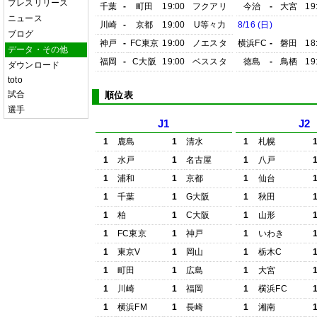
プレスリリース
千葉
-
町田
19:00
フクアリ
今治
-
大宮
19
ニュース
川崎
-
京都
19:00
U等々力
8/16 (日)
ブログ
神戸
-
FC東京
19:00
ノエスタ
横浜FC
-
磐田
18
データ・その他
福岡
-
C大阪
19:00
ベススタ
徳島
-
鳥栖
19
ダウンロード
toto
試合
順位表
選手
J1
J2
1
鹿島
1
清水
1
札幌
1
水戸
1
名古屋
1
八戸
1
浦和
1
京都
1
仙台
1
千葉
1
G大阪
1
秋田
1
柏
1
C大阪
1
山形
1
FC東京
1
神戸
1
いわき
1
東京V
1
岡山
1
栃木C
1
町田
1
広島
1
大宮
1
川崎
1
福岡
1
横浜FC
1
横浜FM
1
長崎
1
湘南