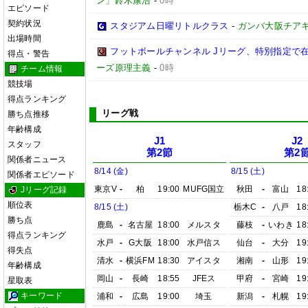
ン」鈴木康浩
-
0時
エピソード
契約状況
スタジアム日曜リトルクラス
-
ガンバ大阪チア
出場時間
フットボールチャンネル Jリーグ、特別指定で
得点・警告
ーズ原理主義
-
0時
チーム情報
競技場
得点ランキング
リーグ戦
勝ち点推移
年齢構成
J1
J2
スタッフ
第2節
第2
関係者ニュース
8/14 (金)
8/15 (土)
関係者エピソード
東京V
-
柏
19:00
MUFG国立
秋田
-
富山
18
Jリーグ記録
順位表
8/15 (土)
栃木C
-
八戸
18
勝ち点
鹿島
-
名古屋
18:00
メルスタ
藤枝
-
いわき
18
得点ランキング
水戸
-
G大阪
18:00
水戸信ス
仙台
-
大分
19
得失点
清水
-
横浜FM
18:30
アイスタ
湘南
-
山形
19
年齢構成
岡山
-
長崎
18:55
JFEス
甲府
-
宮崎
19
星取表
キーワード
浦和
-
広島
19:00
埼玉
新潟
-
札幌
19