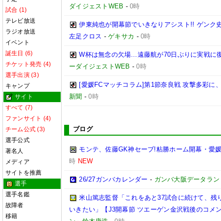
ダイジェストWEB
-
0時
試合 (1)
テレビ放送
伊東純也が開幕節でいきなりアシスト!! ゲン
ラジオ放送
左足クロス
-
ゲキサカ
-
0時
イベント
誕生日 (6)
W杯は無念の欠場…遠藤航が70日ぶりに実戦に復
チケット発売 (4)
ーダイジェストWEB
-
0時
選手出演 (3)
[愛媛FCマッチコラム]第1節奈良戦 攻撃多彩
キャンプ
新聞
-
0時
サイト
すべて (7)
ファンサイト (4)
ブログ
チーム公式 (3)
選手公式
モンテ、佐藤GK神セーブ!粘勝ホーム開幕・愛媛
著名人
時
NEW
メディア
サイトを推薦
26/27ガンバカレンダー
-
ガンバ大阪データランド(GA
選手
選手名鑑
米山篤志監督「これをあと37試合に続けて、残
故障者
いきたい」【J3開幕節 ツエーゲン金沢戦後のコメント】(
移籍