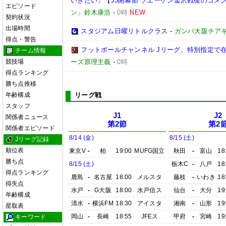
いきたい」【J3開幕節 ツエーゲン金沢戦後のコメント】(
エピソード
ン」鈴木康浩
-
0時
NEW
契約状況
出場時間
スタジアム日曜リトルクラス
-
ガンバ大阪チア
得点・警告
フットボールチャンネル Jリーグ、特別指定で
チーム情報
競技場
ーズ原理主義
-
0時
得点ランキング
勝ち点推移
年齢構成
リーグ戦
スタッフ
J1
J2
関係者ニュース
第2節
第2
関係者エピソード
8/14 (金)
8/15 (土)
Jリーグ記録
順位表
東京V
-
柏
19:00
MUFG国立
秋田
-
富山
18
勝ち点
8/15 (土)
栃木C
-
八戸
18
得点ランキング
鹿島
-
名古屋
18:00
メルスタ
藤枝
-
いわき
18
得失点
水戸
-
G大阪
18:00
水戸信ス
仙台
-
大分
19
年齢構成
清水
-
横浜FM
18:30
アイスタ
湘南
-
山形
19
星取表
岡山
-
長崎
18:55
JFEス
甲府
-
宮崎
19
キーワード