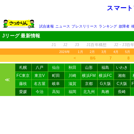
スマート
試合速報
ニュース
プレスリリース
ランキング
故障者
Jリーグ 最新情報
J1
J2
J3
J1百年構想
J2・J3百
2026年
1月
2月
3月
4月
5月
＜
8/6
7
8
札幌
八戸
仙台
秋田
山形
福島
いわき
FC東京
東京V
町田
川崎
横浜FM
横浜FC
湘南
≪
藤枝
名古屋
岐阜
滋賀
京都
G大阪
C大阪
愛媛
今治
高知
福岡
北九州
鳥栖
長崎