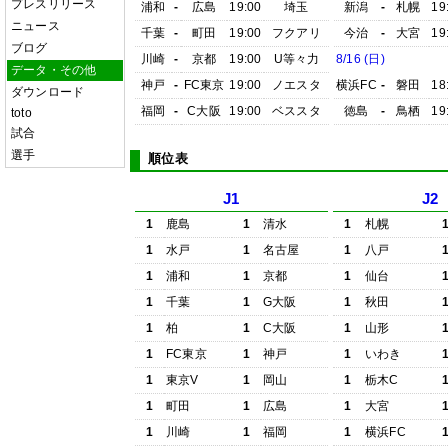
プレスリリース
浦和
-
広島
19:00
埼玉
新潟
-
札幌
19
ニュース
千葉
-
町田
19:00
フクアリ
今治
-
大宮
19
ブログ
川崎
-
京都
19:00
U等々力
8/16 (日)
データ・その他
神戸
-
FC東京
19:00
ノエスタ
横浜FC
-
磐田
18
ダウンロード
福岡
-
C大阪
19:00
ベススタ
徳島
-
鳥栖
19
toto
試合
選手
順位表
J1
J2
1
鹿島
1
清水
1
札幌
1
水戸
1
名古屋
1
八戸
1
浦和
1
京都
1
仙台
1
千葉
1
G大阪
1
秋田
1
柏
1
C大阪
1
山形
1
FC東京
1
神戸
1
いわき
1
東京V
1
岡山
1
栃木C
1
町田
1
広島
1
大宮
1
川崎
1
福岡
1
横浜FC