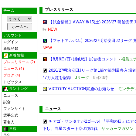
プレスリリース
チーム
【試合情報】AWAY 8/15(土) 2026/27 明治安田
時
NEW
アカウント
【フォトアルバム】2026/27明治安田J2リーグ 第
ログイン
NEW
新規登録
新着情報
【8月9日(日) 讃岐戦】試合後コメント
-
福島ユ
プレスリリース (2)
ニュース (4)
2026/27明治安田Jリーグ第1節で節別最多入場
ブログ (4)
47万人超を記録
-
Jリーグ
-
9日23時
トピックス
ランキング
VICTORY AUCTION実施のお知らせ
-
モンテデ
ニュース
試合
ファンサイト
ニュース
選手公式
チアゴ・サンタナが2ゴール! 『平和の日』に
著名人
下し、白星スタート◎J1第1戦
-
サッカーマガジン
日程
予定