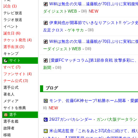
W杯は無念の欠場…遠藤航が70日ぶりに実戦復帰
試合 (1)
ダイジェストWEB
-
0時
NEW
テレビ放送
ラジオ放送
伊東純也が開幕節でいきなりアシスト!! ゲン
イベント
左足クロス
-
ゲキサカ
-
0時
誕生日 (6)
チケット発売 (4)
W杯は無念の欠場…遠藤航が70日ぶりに実戦に復
選手出演 (3)
ーダイジェストWEB
-
0時
キャンプ
[愛媛FCマッチコラム]第1節奈良戦 攻撃多彩
サイト
すべて (7)
新聞
-
0時
ファンサイト (4)
チーム公式 (3)
選手公式
ブログ
著名人
モンテ、佐藤GK神セーブ!粘勝ホーム開幕・愛媛
メディア
サイトを推薦
時
NEW
選手
26/27ガンバカレンダー
-
ガンバ大阪データランド(GA
選手名鑑
故障者
米山篤志監督「これをあと37試合に続けて、残
移籍