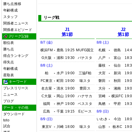
勝ち点推移
年齢構成
スタッフ
リーグ戦
関係者ニュース
J1
J2
関係者エピソード
第1節
第1節
Jリーグ記録
8/7 (金)
8/8 (土)
順位表
勝ち点
横浜FM
-
鹿島
19:25
MUFG国立
札幌
-
徳島
14:
得点ランキング
G大阪
-
浦和
19:30
パナスタ
八戸
-
富山
18:
得失点
8/8 (土)
藤枝
-
仙台
18:
年齢構成
柏
-
水戸
19:00
三協F柏
大宮
-
新潟
19:
星取表
FC東京
-
町田
19:00
味スタ
磐田
-
秋田
19:
キーワード
プレスリリース
名古屋
-
清水
19:00
豊田ス
大分
-
湘南
19:
ニュース
C大阪
-
岡山
19:00
ハナサカ
宮崎
-
横浜FC
19:
ブログ
福岡
-
神戸
19:00
ベススタ
鳥栖
-
甲府
19:
データ・その他
広島
-
千葉
19:15
Eピース
8/9 (日)
ダウンロード
8/9 (日)
いわき
-
今治
18:
toto
試合
東京V
-
川崎
18:00
味スタ
山形
-
栃木C
19: