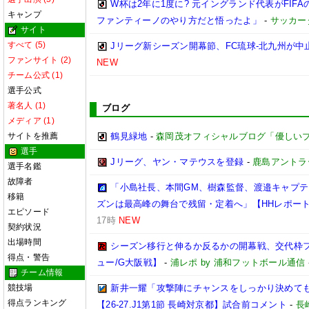
W杯は2年に1度に? 元イングランド代表がFI
キャンプ
ファンティーノのやり方だと悟ったよ」
-
サッカー
サイト
すべて (5)
Jリーグ新シーズン開幕節、FC琉球-北九州が中止
ファンサイト (2)
NEW
チーム公式 (1)
選手公式
著名人 (1)
ブログ
メディア (1)
サイトを推薦
鶴見緑地
-
森岡茂オフィシャルブログ「優しいブログ」
選手
Jリーグ、ヤン・マテウスを登録
-
鹿島アントラ
選手名鑑
故障者
「小島社長、本間GM、樹森監督、渡邉キャプテン
移籍
ズンは最高峰の舞台で残留・定着へ」【HHレポー
エピソード
17時
NEW
契約状況
出場時間
シーズン移行と伸るか反るかの開幕戦、交代枠
得点・警告
ュー/G大阪戦】
-
浦レポ by 浦和フットボール通信
チーム情報
競技場
新井一耀「攻撃陣にチャンスをしっかり決めて
得点ランキング
【26-27.J1第1節 長崎対京都】試合前コメント
-
長