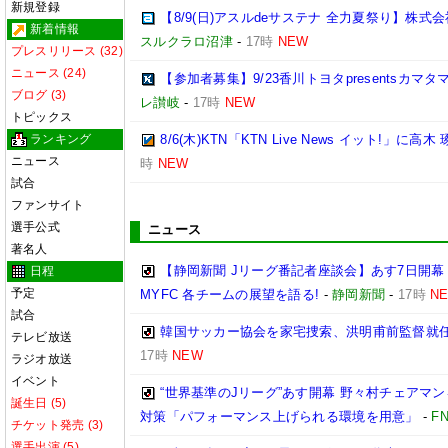
新規登録
【8/9(日)アスルdeサステナ 全力夏祭り】株
新着情報
スルクラロ沼津
-
17時
NEW
プレスリリース (32)
ニュース (24)
【参加者募集】9/23香川トヨタpresentsカマ
ブログ (3)
レ讃岐
-
17時
NEW
トピックス
ランキング
8/6(木)KTN「KTN Live News イット!」に高木
ニュース
時
NEW
試合
ファンサイト
選手公式
ニュース
著名人
【静岡新聞 Jリーグ番記者座談会】あす7日開幕
日程
予定
MYFC 各チームの展望を語る!
-
静岡新聞
-
17時
N
試合
韓国サッカー協会を家宅捜索、洪明甫前監督就
テレビ放送
17時
NEW
ラジオ放送
イベント
“世界基準のJリーグ”あす開幕 野々村チェアマン
誕生日 (5)
対策「パフォーマンス上げられる環境を用意」
-
F
チケット発売 (3)
選手出演 (5)