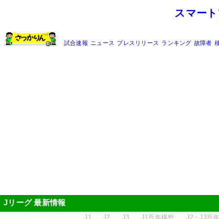
スマート
試合速報
ニュース
プレスリリース
ランキング
故障者
Jリーグ 最新情報
J1
J2
J3
J1百年構想
J2・J3百