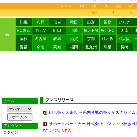
2026年
1月
2月
3月
4月
5月
＜
8/3
4
5
札幌
八戸
仙台
秋田
山形
福島
いわき
FC東京
東京V
町田
川崎
横浜FM
横浜FC
湘南
≪
藤枝
名古屋
岐阜
滋賀
京都
G大阪
C大阪
愛媛
今治
高知
福岡
北九州
鳥栖
長崎
プレスリリース
チーム
山形祭り大集合!～県内各地の祭りがスタジアム
サポートパートナー 株式会社コジマ「いわきF
アカウント
FC
-
17時
NEW
ログイン