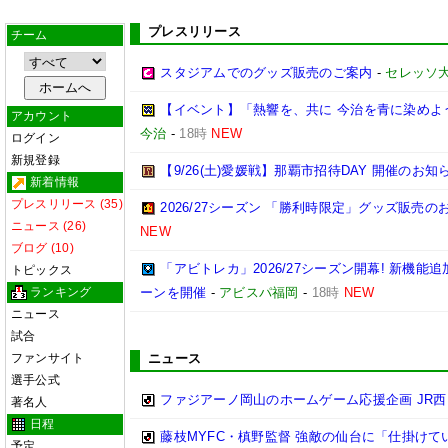
プレスリリース
チーム
スタジアムでのグッズ販売のご案内
-
セレッソ
【イベント】「熱響を、共に 今治を青に染めよう
アカウント
今治
-
18時
NEW
ログイン
新規登録
【9/26(土)愛媛戦】那覇市招待DAY 開催のお知
新着情報
プレスリリース (35)
2026/27シーズン 「勝利時限定」グッズ販売の
ニュース (26)
NEW
ブログ (10)
「アビトレカ」2026/27シーズン開幕! 新機
トピックス
ランキング
ーンを開催
-
アビスパ福岡
-
18時
NEW
ニュース
試合
ファンサイト
ニュース
選手公式
ファジアーノ岡山のホームゲーム応援企画 JR
著名人
日程
藤枝MYFC・槙野監督 強敵の仙台に「仕掛けて
予定