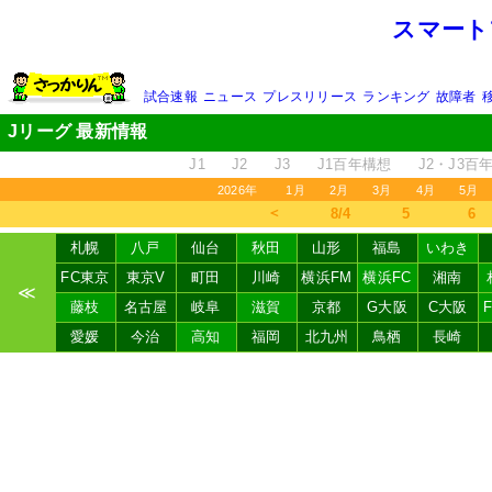
スマート
試合速報
ニュース
プレスリリース
ランキング
故障者
Jリーグ 最新情報
J1
J2
J3
J1百年構想
J2・J3百
2026年
1月
2月
3月
4月
5月
＜
8/4
5
6
札幌
八戸
仙台
秋田
山形
福島
いわき
FC東京
東京V
町田
川崎
横浜FM
横浜FC
湘南
≪
藤枝
名古屋
岐阜
滋賀
京都
G大阪
C大阪
愛媛
今治
高知
福岡
北九州
鳥栖
長崎