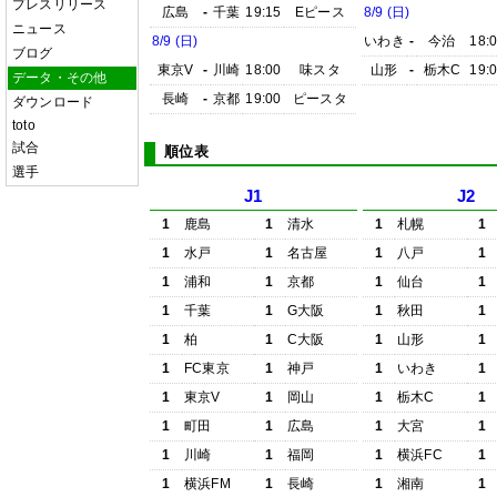
プレスリリース
広島
-
千葉
19:15
Eピース
8/9 (日)
ニュース
8/9 (日)
いわき
-
今治
18:
ブログ
東京V
-
川崎
18:00
味スタ
山形
-
栃木C
19:
データ・その他
長崎
-
京都
19:00
ピースタ
ダウンロード
toto
試合
順位表
選手
J1
J2
1
鹿島
1
清水
1
札幌
1
1
水戸
1
名古屋
1
八戸
1
1
浦和
1
京都
1
仙台
1
1
千葉
1
G大阪
1
秋田
1
1
柏
1
C大阪
1
山形
1
1
FC東京
1
神戸
1
いわき
1
1
東京V
1
岡山
1
栃木C
1
1
町田
1
広島
1
大宮
1
1
川崎
1
福岡
1
横浜FC
1
1
横浜FM
1
長崎
1
湘南
1