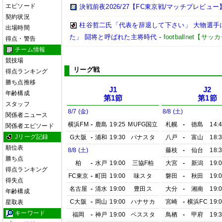
エピソード
決戦前夜2026/27【FC東京戦/マッチプレビュー
契約状況
柱谷哲二氏「代表を辞退して下さい」 大物選手
出場時間
た」 闘将と呼ばれた主将時代
-
footballnet【
得点・警告
チーム情報
競技場
リーグ戦
得点ランキング
勝ち点推移
J1
J2
年齢構成
第1節
第1節
スタッフ
8/7 (金)
8/8 (土)
関係者ニュース
横浜FM
-
鹿島
19:25
MUFG国立
札幌
-
徳島
14:
関係者エピソード
Jリーグ記録
G大阪
-
浦和
19:30
パナスタ
八戸
-
富山
18:
順位表
8/8 (土)
藤枝
-
仙台
18:
勝ち点
柏
-
水戸
19:00
三協F柏
大宮
-
新潟
19:
得点ランキング
FC東京
-
町田
19:00
味スタ
磐田
-
秋田
19:
得失点
名古屋
-
清水
19:00
豊田ス
大分
-
湘南
19:
年齢構成
C大阪
-
岡山
19:00
ハナサカ
宮崎
-
横浜FC
19:
星取表
キーワード
福岡
-
神戸
19:00
ベススタ
鳥栖
-
甲府
19: