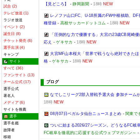
【見どころ】
-
静岡新聞
-
18時
NEW
試合 (2)
テレビ放送 (1)
レノファ山口FC、U-18所属のFW中根槙助、D
ラジオ放送
種登録
-
高校サッカードットコム
-
18時
NEW
イベント (2)
誕生日 (8)
「圧倒的な力で優勝する」大宮の23歳CB尾崎
チケット発売 (6)
応え
-
ゲキサカ
-
18時
NEW
選手出演 (4)
大宮MF山本桜大「世界で戦うなら絶対できたほ
キャンプ
格
-
ゲキサカ
-
18時
NEW
サイト
すべて (36)
ファンサイト (13)
ブログ
チーム公式 (17)
選手公式
なでしこリーグ2部入替戦予選大会 参加チームが
著名人
18時
NEW
メディア (6)
サイトを推薦
08月07日ベガルタ仙台ニュースまとめ
-
関東で
選手
選手名鑑
ついに始まる2026/27シーズン。どうなるFC岐阜【2
故障者
FC岐阜を徹底的に応援する公式ウェブマガジン～
移籍