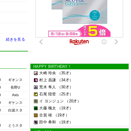
続きを見る
HAPPY BIRTHDAY !
大崎 玲央
（35才）
0
ギオンス
村上 昌謙
（34才）
荒木 隼人
（30才）
0
長野U
石尾 陸登
（25才）
0
Axis
イ ヨンジュン
（20才）
0
ギケンス
大藤 颯太
（19才）
0
白波スタ
古賀 竣
（19才）
田中 希和
（19才）
0
とうスタ