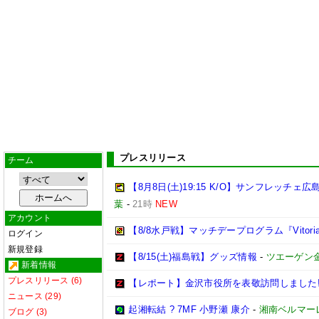
プレスリリース
チーム
【8月8日(土)19:15 K/O】サンフレッ
葉
-
21時
NEW
アカウント
【8/8水戸戦】マッチデープログラム『Vitoria
ログイン
新規登録
【8/15(土)福島戦】グッズ情報
-
ツエーゲン
新着情報
プレスリリース (6)
【レポート】金沢市役所を表敬訪問しました
ニュース (29)
起湘転結 ? 7MF 小野瀬 康介
-
湘南ベルマー
ブログ (3)