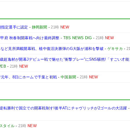
別指定選手に認定
-
静岡新聞
-
21時
NEW
レ甲府 秋春制開幕戦へ向け最終調整
-
TBS NEWS DIG
-
21時
NEW
や恩返し弾など見所満載開幕戦、植中復活決勝弾のG大阪が浦和を撃破
-
ゲキサカ
-
2
歳超逸材が開幕Jデビュー戦で魅せた“衝撃プレー”にSNS騒然!「すごい才能
EB
-
21時
NEW
行元年、8日にホームで千葉と初戦
-
中国新聞
-
21時
NEW
る逆転勝利で国立での開幕戦制す!後半ATにチャヴリッチが2ゴールの大活躍
スタイル
-
21時
NEW