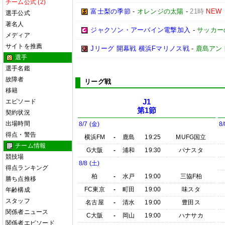
チーム公式 (2)
富士梨の季節
-
オレンジの太陽
-
21時
NEW
選手公式
著名人
ジャクソン・アーバイン電撃加入
-
サッカー
メディア
サイトを推薦
Jリーグ 開幕戦 横浜Fマリノス戦
-
鹿島アン
選手
選手名鑑
故障者
リーグ戦
移籍
エピソード
J1
第1節
契約状況
出場時間
8/7 (金)
8/
得点・警告
横浜FM
-
鹿島
19:25
MUFG国立
チーム情報
G大阪
-
浦和
19:30
パナスタ
競技場
8/8 (土)
得点ランキング
柏
-
水戸
19:00
三協F柏
勝ち点推移
FC東京
-
町田
19:00
味スタ
年齢構成
スタッフ
名古屋
-
清水
19:00
豊田ス
関係者ニュース
C大阪
-
岡山
19:00
ハナサカ
関係者エピソード