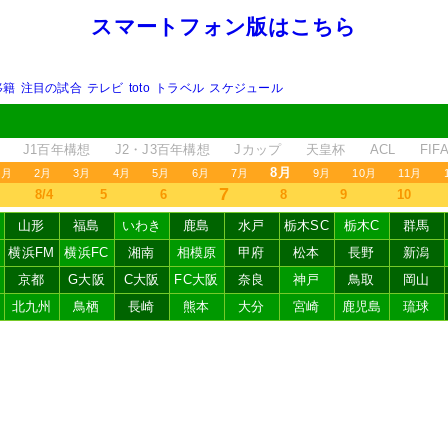
スマートフォン版はこちら
移籍
注目の試合
テレビ
toto
トラベル
スケジュール
J1百年構想
J2・J3百年構想
Jカップ
天皇杯
ACL
FI
8月
1月
2月
3月
4月
5月
6月
7月
9月
10月
11月
7
8/4
5
6
8
9
10
山形
福島
いわき
鹿島
水戸
栃木SC
栃木C
群馬
横浜FM
横浜FC
湘南
相模原
甲府
松本
長野
新潟
京都
G大阪
C大阪
FC大阪
奈良
神戸
鳥取
岡山
北九州
鳥栖
長崎
熊本
大分
宮崎
鹿児島
琉球