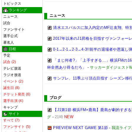
トピックス
ランキング
ニュース
ニュース
試合
清水エスパルスに加入内定のMF辻友翔、特
ファンサイト
選手公式
2017年以来のJ1昇格を目指すヴァンフォー
著名人
日程
0-1→2-1→2-3→4-3!!前半の退場者
予定
「まじ何者?」「上手すぎる…」横浜FMの16
試合 (2)
杯全然あり得るだろ」
-
サッカーダイジェストW
テレビ放送
ラジオ放送
サンフレ、11季ぶり頂点目指す シーズン移
イベント (2)
誕生日 (8)
チケット発売 (6)
ブログ
選手出演 (4)
キャンプ
【J1第1節 横浜FM×鹿島】鹿島が劇的すぎ
サイト
グ
-
21時
NEW
すべて (7)
ファンサイト (5)
PREVIEW NEXT GAME 第1節
-
我流ライフ