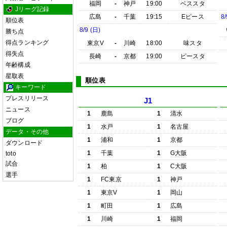
福岡
-
神戸
19:00
ベススタ
Jリーグ記録
広島
-
千葉
19:15
Eピース
8/
順位表
8/9 (日)
勝ち点
得点ランキング
東京V
-
川崎
18:00
味スタ
得失点
長崎
-
京都
19:00
ピースタ
年齢構成
星取表
順位表
キーワード
プレスリリース
J1
ニュース
1
鹿島
1
清水
ブログ
1
水戸
1
名古屋
データ・その他
1
浦和
1
京都
ダウンロード
1
千葉
1
G大阪
toto
試合
1
柏
1
C大阪
選手
1
FC東京
1
神戸
1
東京V
1
岡山
1
町田
1
広島
1
川崎
1
福岡