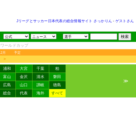
Jリーグとサッカー日本代表の総合情報サイト さっかりん
-
ゲストさん
FAワールドカップ
12月
予定
＞
浦和
大宮
千葉
柏
富山
金沢
清水
磐田
≫
広島
山口
讃岐
徳島
総合
代表
海外
すべて