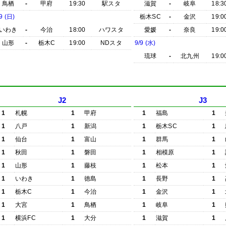
鳥栖
-
甲府
19:30
駅スタ
滋賀
-
岐阜
18:3
9 (日)
栃木SC
-
金沢
19:0
いわき
-
今治
18:00
ハワスタ
愛媛
-
奈良
19:0
山形
-
栃木C
19:00
NDスタ
9/9 (水)
琉球
-
北九州
19:0
J2
J3
1
札幌
1
甲府
1
福島
1
1
八戸
1
新潟
1
栃木SC
1
1
仙台
1
富山
1
群馬
1
1
秋田
1
磐田
1
相模原
1
1
山形
1
藤枝
1
松本
1
1
いわき
1
徳島
1
長野
1
1
栃木C
1
今治
1
金沢
1
1
大宮
1
鳥栖
1
岐阜
1
1
横浜FC
1
大分
1
滋賀
1