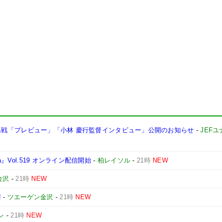
チェ広島戦「プレビュー」「小林 慶行監督インタビュー」公開のお知らせ
-
JEF
』Vol.519 オンライン配信開始
-
柏レイソル
-
21時
NEW
金沢
-
21時
NEW
!
-
ツエーゲン金沢
-
21時
NEW
レ
-
21時
NEW