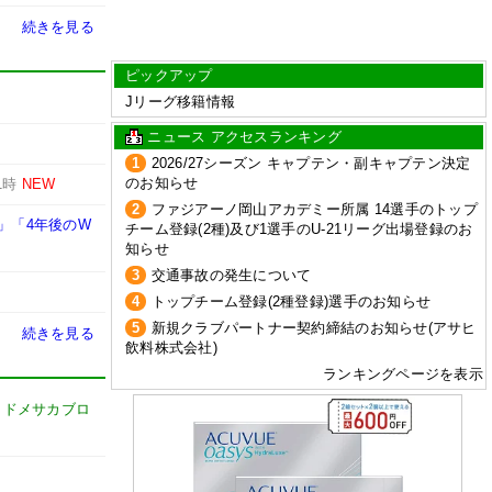
続きを見る
ピックアップ
Jリーグ移籍情報
ニュース アクセスランキング
1
2026/27シーズン キャプテン・副キャプテン決定
のお知らせ
1時
NEW
2
ファジアーノ岡山アカデミー所属 14選手のトップ
」「4年後のW
チーム登録(2種)及び1選手のU-21リーグ出場登録のお
知らせ
3
交通事故の発生について
4
トップチーム登録(2種登録)選手のお知らせ
5
新規クラブパートナー契約締結のお知らせ(アサヒ
続きを見る
飲料株式会社)
ランキングページを表示
-
ドメサカブロ