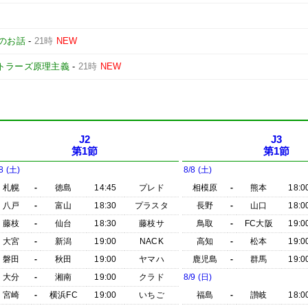
のお話
-
21時
NEW
トラーズ原理主義
-
21時
NEW
J2
J3
第1節
第1節
8 (土)
8/8 (土)
札幌
-
徳島
14:45
プレド
相模原
-
熊本
18:0
八戸
-
富山
18:30
プラスタ
長野
-
山口
18:0
藤枝
-
仙台
18:30
藤枝サ
鳥取
-
FC大阪
19:0
大宮
-
新潟
19:00
NACK
高知
-
松本
19:0
磐田
-
秋田
19:00
ヤマハ
鹿児島
-
群馬
19:0
大分
-
湘南
19:00
クラド
8/9 (日)
宮崎
-
横浜FC
19:00
いちご
福島
-
讃岐
18:0