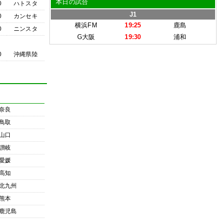
本日の試合
0
ハトスタ
J1
0
カンセキ
横浜FM
19:25
鹿島
0
ニンスタ
G大阪
19:30
浦和
0
沖縄県陸
奈良
鳥取
山口
讃岐
愛媛
高知
北九州
熊本
鹿児島