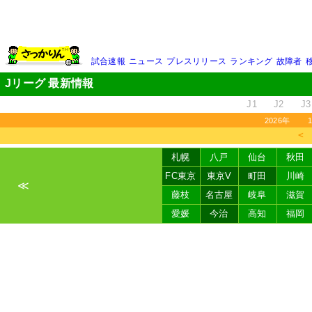
試合速報
ニュース
プレスリリース
ランキング
故障者
Jリーグ 最新情報
J1
J2
J3
2026年
＜
札幌
八戸
仙台
秋田
FC東京
東京V
町田
川崎
≪
藤枝
名古屋
岐阜
滋賀
愛媛
今治
高知
福岡