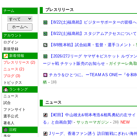
プレスリリース
チーム
【8/22(土)福島戦】ビジターサポーターの皆様へ
【8/22(土)福島戦】スタジアムアクセスについて
アカウント
ログイン
【8/8熊本戦】試合結果・監督・選手コメント
-
新規登録
新着情報
【2026/27Jリーグ ヤマザキビスケット ルヴァン
プレスリリース (2)
ージャ戦 チケット販売のお知らせ
-
ガイナーレ鳥
ニュース (2)
チカラをひとつに。ーTEAM AS ONEー『令
ブログ (3)
栖
-
1時
トピックス
ランキング
ニュース
ニュース
試合
ファンサイト
【町田】中山雄太&明本考浩&相馬勇紀の左サイ
選手公式
る」と自画自賛!
-
サッカーマガジン
-
2時
NEW
著名人
日程
Jリーグ、香港ファン誘う 訪日観戦にぎわい海
予定