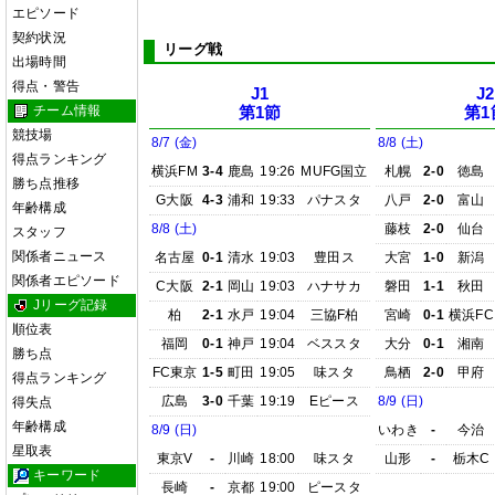
エピソード
契約状況
リーグ戦
出場時間
得点・警告
J1
J2
チーム情報
第1節
第1
競技場
8/7 (金)
8/8 (土)
得点ランキング
横浜FM
3-4
鹿島
19:26
MUFG国立
札幌
2-0
徳島
勝ち点推移
G大阪
4-3
浦和
19:33
パナスタ
八戸
2-0
富山
年齢構成
8/8 (土)
藤枝
2-0
仙台
スタッフ
関係者ニュース
名古屋
0-1
清水
19:03
豊田ス
大宮
1-0
新潟
関係者エピソード
C大阪
2-1
岡山
19:03
ハナサカ
磐田
1-1
秋田
Jリーグ記録
柏
2-1
水戸
19:04
三協F柏
宮崎
0-1
横浜FC
順位表
福岡
0-1
神戸
19:04
ベススタ
大分
0-1
湘南
勝ち点
FC東京
1-5
町田
19:05
味スタ
鳥栖
2-0
甲府
得点ランキング
広島
3-0
千葉
19:19
Eピース
8/9 (日)
得失点
年齢構成
8/9 (日)
いわき
-
今治
星取表
東京V
-
川崎
18:00
味スタ
山形
-
栃木C
キーワード
長崎
-
京都
19:00
ピースタ