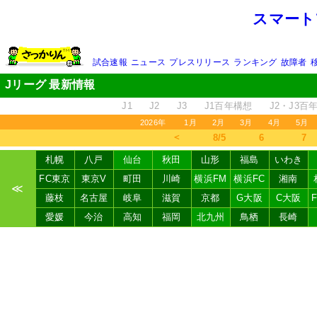
スマート
試合速報
ニュース
プレスリリース
ランキング
故障者
Jリーグ 最新情報
J1
J2
J3
J1百年構想
J2・J3百
2026年
1月
2月
3月
4月
5月
＜
8/5
6
7
札幌
八戸
仙台
秋田
山形
福島
いわき
FC東京
東京V
町田
川崎
横浜FM
横浜FC
湘南
≪
藤枝
名古屋
岐阜
滋賀
京都
G大阪
C大阪
愛媛
今治
高知
福岡
北九州
鳥栖
長崎