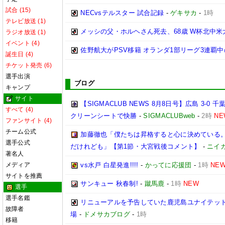
試合 (15)
NECvsテルスター 試合記録
-
ゲキサカ
-
1時
テレビ放送 (1)
メッシの父・ホルヘさん死去、68歳 W杯北中
ラジオ放送 (1)
イベント (4)
佐野航大がPSV移籍 オランダ1部リーグ3連覇
誕生日 (4)
チケット発売 (6)
選手出演
ブログ
キャンプ
サイト
【SIGMACLUB NEWS 8月8日号】広島 3
すべて (4)
クリーンシートで快勝
-
SIGMACLUBweb
-
2時
NE
ファンサイト (4)
チーム公式
加藤徹也「僕たちは昇格すると心に決めている
選手公式
だけれども」【第1節・大宮戦後コメント】
-
ニイ
著名人
メディア
vs水戸 白星発進!!!!
-
かってに応援団
-
1時
NE
サイトを推薦
サンキュー 秋春制!
-
蹴馬鹿
-
1時
NEW
選手
選手名鑑
リニューアルを予告していた鹿児島ユナイテッド
故障者
場
-
ドメサカブログ
-
1時
移籍