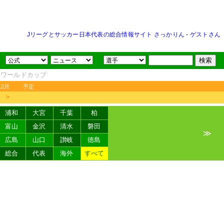
Jリーグとサッカー日本代表の総合情報サイト さっかりん
-
ゲストさん
FAワールドカップ
12月
予定
＞
浦和
大宮
千葉
柏
富山
金沢
清水
磐田
≫
広島
山口
讃岐
徳島
総合
代表
海外
すべて