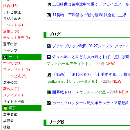
上田綺世は後半途中で退く、フェイエノール
試合 (16)
テレビ放送
J1長崎、平和祈る一戦で勝利 試合前に主将
ラジオ放送
イベント (4)
誕生日 (4)
ブログ
チケット発売 (6)
選手出演
ブラウブリッツ秋田 26-27シーズン アウェ
キャンプ
佐々木旭「どんどん入れ続ければ、点には繋がる
サイト
すべて (23)
フットボールアディクト」
-
22時
NEW
ファンサイト (9)
【動画】「まじ何者?」「上手すぎる…」横浜
チーム公式 (5)
footballnet【サッカーまとめ】
-
22時
NEW
選手公式
著名人 (1)
開幕戦ドロー
-
ヴェルディの星
-
22時
NEW
メディア (8)
サイトを推薦
ホームフロンターレ戦のボランティア活動終
選手
選手名鑑
故障者
リーグ戦
移籍