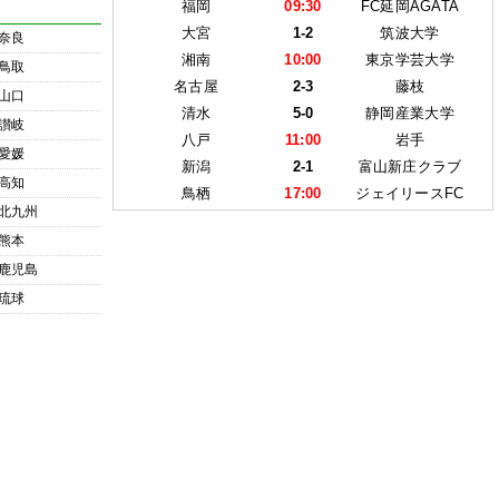
福岡
09:30
FC延岡AGATA
大宮
1-2
筑波大学
奈良
湘南
10:00
東京学芸大学
鳥取
名古屋
2-3
藤枝
山口
清水
5-0
静岡産業大学
讃岐
八戸
11:00
岩手
愛媛
新潟
2-1
富山新庄クラブ
高知
鳥栖
17:00
ジェイリースFC
北九州
熊本
鹿児島
琉球