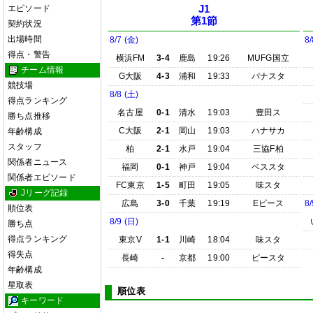
エピソード
J1
第1節
契約状況
出場時間
8/7 (金)
8/
得点・警告
横浜FM
3-4
鹿島
19:26
MUFG国立
チーム情報
G大阪
4-3
浦和
19:33
パナスタ
競技場
8/8 (土)
得点ランキング
名古屋
0-1
清水
19:03
豊田ス
勝ち点推移
C大阪
2-1
岡山
19:03
ハナサカ
年齢構成
スタッフ
柏
2-1
水戸
19:04
三協F柏
関係者ニュース
福岡
0-1
神戸
19:04
ベススタ
関係者エピソード
FC東京
1-5
町田
19:05
味スタ
Jリーグ記録
広島
3-0
千葉
19:19
Eピース
8/
順位表
8/9 (日)
勝ち点
得点ランキング
東京V
1-1
川崎
18:04
味スタ
得失点
長崎
-
京都
19:00
ピースタ
年齢構成
星取表
順位表
キーワード