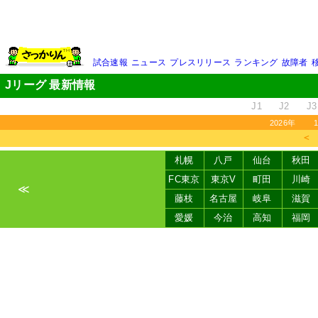
試合速報
ニュース
プレスリリース
ランキング
故障者
Jリーグ 最新情報
J1
J2
J3
2026年
＜
札幌
八戸
仙台
秋田
FC東京
東京V
町田
川崎
≪
藤枝
名古屋
岐阜
滋賀
愛媛
今治
高知
福岡