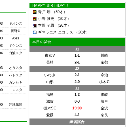
HAPPY BIRTHDAY !
青戸 翔
（30才）
小野 雅史
（30才）
03
ギオンス
本間 至恩
（26才）
04
長野U
ギマラエス ニコラス
（20才）
03
Axis
本日の試合
03
ギケンス
J1
04
白波スタ
東京V
1-1
川崎
長崎
2-1
京都
03
とうスタ
J2
いわき
2-1
今治
30
ハトスタ
山形
2-0
栃木C
00
カンセキ
J3
00
ニンスタ
福島
1-2
讃岐
滋賀
0-3
岐阜
00
沖縄県陸
栃木SC
19:00
金沢
愛媛
4-1
奈良
練習試合