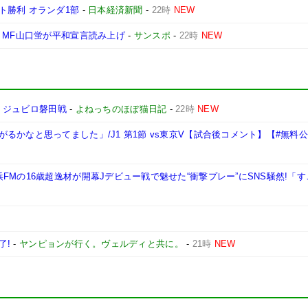
ト勝利 オランダ1部
-
日本経済新聞
-
22時
NEW
・MF山口蛍が平和宣言読み上げ
-
サンスポ
-
22時
NEW
イ ジュビロ磐田戦
-
よねっちのほぼ猫日記
-
22時
NEW
かなと思ってました」/J1 第1節 vs東京V【試合後コメント】【#無料
FMの16歳超逸材が開幕Jデビュー戦で魅せた“衝撃プレー”にSNS騒然!「
了!
-
ヤンピョンが行く。ヴェルディと共に。
-
21時
NEW