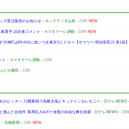
Y』グッズ受注販売のお知らせ
-
モンテディオ山形
-
22時
NEW
竜眞選手 試合後コメント
-
カマタマーレ讃岐
-
22時
NEW
!川崎Fは90+6分に追いつき東京Vとドロー【サマリー:明治安田J1 第1節
ント
-
カマタマーレ讃岐
-
21時
ュビロ磐田
-
21時
れのピッチへ J1開幕戦で高橋文哉とキックインセレモニー
-
日テレNEWS
と挑んだ自信作 客席乱入&ボケ放置の自由な舞台挨拶
-
日テレNEWS
-
22
る
-
京都新聞
-
22時
NEW