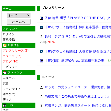
プレスリリース
チーム
佐藤 瑠星 選手『PLAYER OF THE DA
【8/9アウェイ福島戦】林田魁斗選手・佐野
アカウント
ログイン
長崎、チアゴ サンタナ2発で京都との接戦制す
新規登録
22時
NEW
新着情報
プレスリリース (3)
【8/9アウェイ福島戦】大嶽監督 試合後コメ
ニュース (36)
【8/9(日)】練習試合 vs. 対戦相手非公表
-
ジ
ブログ (10)
トピックス
ランキング
ニュース
ニュース
試合
サッカーの元ジュニアユース・櫻井海音、憧
ファンサイト
選手公式
高橋文哉「この映画で邦画を変えましょう」
著名人
日程
京都サンガ、開幕黒星スタート 長崎に敗れ
予定