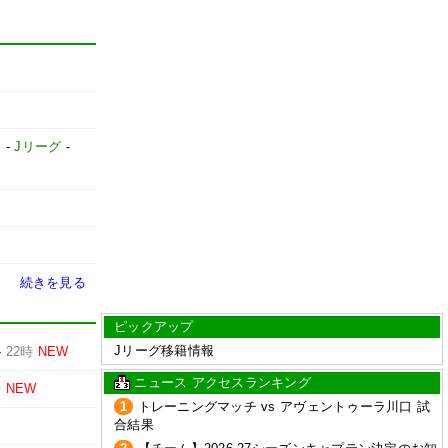
】
-
Jリーグ
-
続きを見る
ピックアップ
Jリーグ移籍情報
-
22時
NEW
ニュース アクセスランキング
時
NEW
1
トレーニングマッチ vs アヴェントゥーラ川口 試
合結果