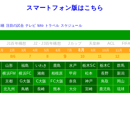
スマートフォン版はこちら
移籍
注目の試合
テレビ
toto
トラベル
スケジュール
J1百年構想
J2・J3百年構想
Jカップ
天皇杯
ACL
FI
8月
1月
2月
3月
4月
5月
6月
7月
9月
10月
11月
9
8/6
7
8
10
11
12
山形
福島
いわき
鹿島
水戸
栃木SC
栃木C
群馬
横浜FM
横浜FC
湘南
相模原
甲府
松本
長野
新潟
京都
G大阪
C大阪
FC大阪
奈良
神戸
鳥取
岡山
北九州
鳥栖
長崎
熊本
大分
宮崎
鹿児島
琉球