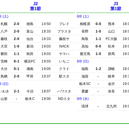
J2
J3
第1節
第1節
8 (土)
8/8 (土)
札幌
2-0
徳島
14:50
プレド
相模原
0-0
熊本
18:
八戸
2-0
富山
18:33
プラスタ
長野
1-0
山口
18:
藤枝
2-0
仙台
18:33
藤枝サ
鳥取
1-1
FC大阪
19:
大宮
1-0
新潟
19:03
NACK
高知
0-0
松本
19:
磐田
1-1
秋田
19:03
ヤマハ
鹿児島
1-0
群馬
19:
宮崎
0-1
横浜FC
19:03
いちご
8/9 (日)
大分
0-1
湘南
19:05
クラド
福島
1-2
讃岐
18:
鳥栖
2-0
甲府
19:37
駅スタ
滋賀
-
岐阜
18:
9 (日)
栃木SC
-
金沢
19:
いわき
2-1
今治
18:07
ハワスタ
愛媛
-
奈良
19:
山形
-
栃木C
19:00
NDスタ
9/9 (水)
琉球
-
北九州
19: