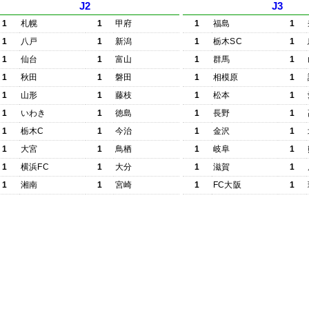
J2
J3
1
札幌
1
甲府
1
福島
1
1
八戸
1
新潟
1
栃木SC
1
1
仙台
1
富山
1
群馬
1
1
秋田
1
磐田
1
相模原
1
1
山形
1
藤枝
1
松本
1
1
いわき
1
徳島
1
長野
1
1
栃木C
1
今治
1
金沢
1
1
大宮
1
鳥栖
1
岐阜
1
1
横浜FC
1
大分
1
滋賀
1
1
湘南
1
宮崎
1
FC大阪
1