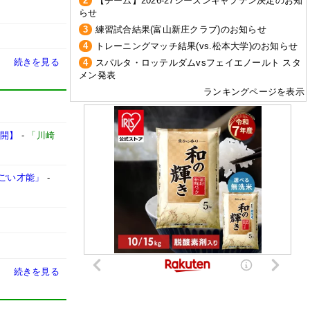
2
【チーム】2026-27シーズンキャプテン決定のお知
らせ
3
練習試合結果(富山新庄クラブ)のお知らせ
4
トレーニングマッチ結果(vs.松本大学)のお知らせ
続きを見る
4
スパルタ・ロッテルダムvsフェイエノールト スタ
メン発表
ランキングページを表示
公開】
-
「川崎
すごい才能」
-
続きを見る