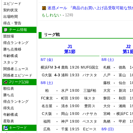
エピソード
迷惑メール 『商品のお買い上げ品受取可能な預
契約状況
もしれない
-
12時
出場時間
得点・警告
チーム情報
リーグ戦
競技場
得点ランキング
J1
J2
勝ち点推移
第1節
第1
年齢構成
8/7 (金)
8/8 (土)
スタッフ
横浜FM
3-4
鹿島
19:26
MUFG国立
札幌
-
徳島
1
関係者ニュース
G大阪
4-3
浦和
19:33
パナスタ
八戸
-
富山
1
関係者エピソード
Jリーグ記録
8/8 (土)
藤枝
-
仙台
1
順位表
柏
-
水戸
19:00
三協F柏
大宮
-
新潟
1
勝ち点
FC東京
-
町田
19:00
味スタ
磐田
-
秋田
1
得点ランキング
名古屋
-
清水
19:00
豊田ス
大分
-
湘南
1
得失点
C大阪
-
岡山
19:00
ハナサカ
宮崎
-
横浜FC
1
年齢構成
星取表
福岡
-
神戸
19:00
ベススタ
鳥栖
-
甲府
1
キーワード
広島
-
千葉
19:15
Eピース
8/9 (日)