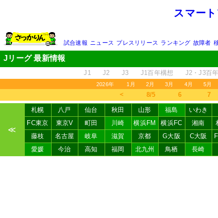
スマート
試合速報
ニュース
プレスリリース
ランキング
故障者
Jリーグ 最新情報
J1
J2
J3
J1百年構想
J2・J3百
2026年
1月
2月
3月
4月
5月
＜
8/5
6
7
札幌
八戸
仙台
秋田
山形
福島
いわき
FC東京
東京V
町田
川崎
横浜FM
横浜FC
湘南
≪
藤枝
名古屋
岐阜
滋賀
京都
G大阪
C大阪
愛媛
今治
高知
福岡
北九州
鳥栖
長崎