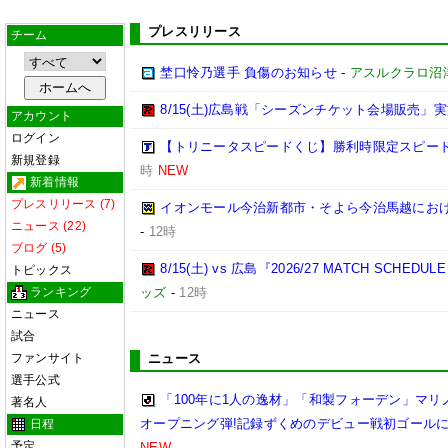
プレスリリース
チーム
埜口怜乃選手 負傷のお知らせ
-
アスルクラロ沼
8/15(土)広島戦「シーズンチケット会場販売」実
アカウント
ログイン
【トリニータスピードくじ】勝利時限定スピー
新規登録
時
NEW
新着情報
プレスリリース (7)
イオンモール今治新都市・そよら今治馬越にお
ニュース (22)
-
12時
ブログ (5)
8/15(土) vs 広島『2026/27 MATCH SC
トピックス
ランキング
ッズ
-
12時
ニュース
試合
ファンサイト
ニュース
選手公式
「100年に1人の逸材」「和製フォーデン」マリノ
著名人
オープニング弾!記録ずくめのデビュー戦初ゴール
日程
予定
NEW