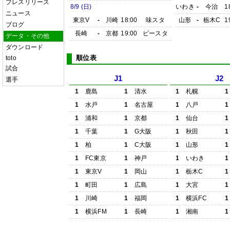
プレスリリース
8/9 (日)
いわき
-
今治
1
ニュース
東京V
-
川崎
18:00
味スタ
山形
-
栃木C
1
ブログ
長崎
-
京都
19:00
ピースタ
データ・その他
ダウンロード
順位表
toto
試合
J1
J2
選手
1
鹿島
1
清水
1
札幌
1
1
水戸
1
名古屋
1
八戸
1
1
浦和
1
京都
1
仙台
1
1
千葉
1
G大阪
1
秋田
1
1
柏
1
C大阪
1
山形
1
1
FC東京
1
神戸
1
いわき
1
1
東京V
1
岡山
1
栃木C
1
1
町田
1
広島
1
大宮
1
1
川崎
1
福岡
1
横浜FC
1
1
横浜FM
1
長崎
1
湘南
1