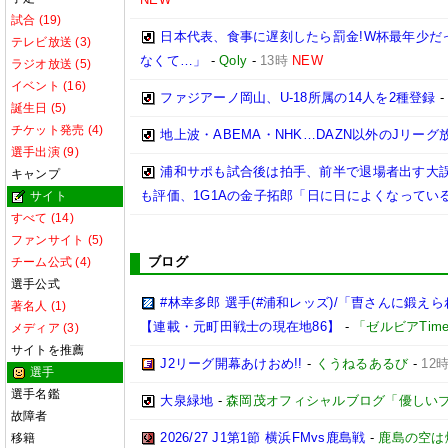
試合 (19)
日本代表、食事に遅刻したら罰金!W杯最年少だ
テレビ放送 (3)
なくて…」
-
Qoly
-
13時
NEW
ラジオ放送 (5)
イベント (16)
ファジアーノ岡山、U-18所属の14人を2種登録
誕生日 (5)
チケット発売 (4)
地上波・ABEMA・NHK…DAZN以外のJリーグ
選手出演 (9)
浦和サポも試合後は拍手、前半で退場者出す大誤
キャンプ
も評価、1G1Aの金子拓郎「日に日によくなってい
サイト
すべて (14)
ファンサイト (5)
ブログ
チーム公式 (4)
選手公式
#林幸多郎 選手(#浦和レッズ)/「曺さんに鍛
著名人 (1)
【連載・元町田戦士の現在地86】
-
「ゼルビアTim
メディア (3)
サイトを推薦
J2リーグ開幕あけおめ!!
-
くうねるあるび
-
12
選手
選手名鑑
大泉緑地
-
森岡茂オフィシャルブログ「優しいブログ」
故障者
2026/27 J1第1節 横浜FMvs鹿島戦
-
鹿島の空は
移籍