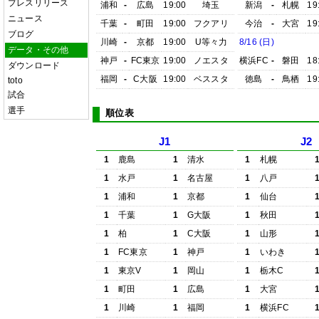
プレスリリース
浦和
-
広島
19:00
埼玉
新潟
-
札幌
19
ニュース
千葉
-
町田
19:00
フクアリ
今治
-
大宮
19
ブログ
川崎
-
京都
19:00
U等々力
8/16 (日)
データ・その他
神戸
-
FC東京
19:00
ノエスタ
横浜FC
-
磐田
18
ダウンロード
福岡
-
C大阪
19:00
ベススタ
徳島
-
鳥栖
19
toto
試合
選手
順位表
J1
J2
1
鹿島
1
清水
1
札幌
1
水戸
1
名古屋
1
八戸
1
浦和
1
京都
1
仙台
1
千葉
1
G大阪
1
秋田
1
柏
1
C大阪
1
山形
1
FC東京
1
神戸
1
いわき
1
東京V
1
岡山
1
栃木C
1
町田
1
広島
1
大宮
1
川崎
1
福岡
1
横浜FC