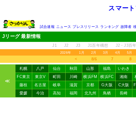
スマート
試合速報
ニュース
プレスリリース
ランキング
故障者
Jリーグ 最新情報
J1
J2
J3
J1百年構想
J2・J3百
2026年
1月
2月
3月
4月
5月
＜
8/6
7
8
札幌
八戸
仙台
秋田
山形
福島
いわき
FC東京
東京V
町田
川崎
横浜FM
横浜FC
湘南
≪
藤枝
名古屋
岐阜
滋賀
京都
G大阪
C大阪
愛媛
今治
高知
福岡
北九州
鳥栖
長崎