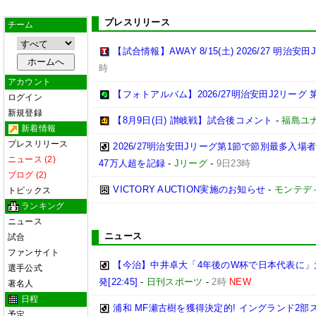
プレスリリース
チーム
【試合情報】AWAY 8/15(土) 2026/27 明治安田
時
アカウント
【フォトアルバム】2026/27明治安田J2リーグ 第
ログイン
新規登録
【8月9日(日) 讃岐戦】試合後コメント
-
福島ユ
新着情報
プレスリリース
2026/27明治安田Jリーグ第1節で節別最多入場
ニュース (2)
47万人超を記録
-
Jリーグ
-
9日23時
ブログ (2)
VICTORY AUCTION実施のお知らせ
-
モンテデ
トピックス
ランキング
ニュース
ニュース
試合
ファンサイト
【今治】中井卓大「4年後のW杯で日本代表に」
選手公式
発[22:45]
-
日刊スポーツ
-
2時
NEW
著名人
日程
浦和 MF瀬古樹を獲得決定的! イングランド2
予定