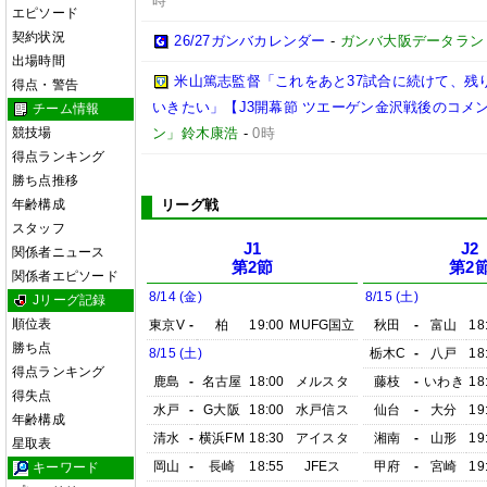
時
エピソード
契約状況
26/27ガンバカレンダー
-
ガンバ大阪データランド(GA
出場時間
米山篤志監督「これをあと37試合に続けて、残
得点・警告
いきたい」【J3開幕節 ツエーゲン金沢戦後のコメント】(
チーム情報
競技場
ン」鈴木康浩
-
0時
得点ランキング
勝ち点推移
年齢構成
リーグ戦
スタッフ
J1
J2
関係者ニュース
第2節
第2
関係者エピソード
8/14 (金)
8/15 (土)
Jリーグ記録
順位表
東京V
-
柏
19:00
MUFG国立
秋田
-
富山
18
勝ち点
8/15 (土)
栃木C
-
八戸
18
得点ランキング
鹿島
-
名古屋
18:00
メルスタ
藤枝
-
いわき
18
得失点
水戸
-
G大阪
18:00
水戸信ス
仙台
-
大分
19
年齢構成
清水
-
横浜FM
18:30
アイスタ
湘南
-
山形
19
星取表
岡山
-
長崎
18:55
JFEス
甲府
-
宮崎
19
キーワード