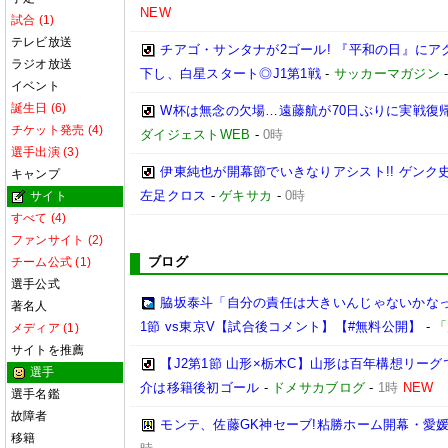
NEW
試合 (1)
テレビ放送
チアゴ・サンタナが2ゴール! 『平和の日』に
ラジオ放送
下し、白星スタート◎J1第1戦
-
サッカーマガジン
イベント
誕生日 (6)
W杯は無念の欠場…遠藤航が70日ぶりに実戦復帰
チケット発売 (4)
ダイジェストWEB
-
0時
選手出演 (3)
伊東純也が開幕節でいきなりアシスト!! ゲン
キャンプ
左足クロス
-
ゲキサカ
-
0時
サイト
すべて (4)
ファンサイト (2)
ブログ
チーム公式 (1)
選手公式
脇坂泰斗「自分の責任は大きいんじゃないかなっ
著名人
1節 vs東京V【試合後コメント】【#無料公開】
-
「
メディア (1)
サイトを推薦
【J2第1節 山形×栃木C】山形は百年構想リー
選手
介は移籍後初ゴール
-
ドメサカブログ
-
1時
NEW
選手名鑑
故障者
モンテ、佐藤GK神セーブ!粘勝ホーム開幕・愛媛
移籍