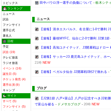
田中パウロ淳一選手の負傷について
-
栃木シテ
トピックス
ランキング
ニュース
ニュース
試合
ファンサイト
【速報】清水エスパルス、名古屋に1-0で勝利 J
選手公式
著名人
【速報】藤枝MYFC、仙台に2-0で勝利 J2第1節
日程
予定
【速報】高知ユナイテッド、J3開幕戦はドロー 
試合 (19)
【速報】サッカーJ3 鹿児島ユナイテッド、ホー
テレビ放送
21時
NEW
ラジオ放送
イベント (16)
【速報】ベガルタ仙台 J2開幕戦0対2で敗れる
-
誕生日 (5)
チケット発売 (4)
選手出演 (9)
ブログ
キャンプ
サイト
【J2第1節 八戸×富山】八戸が記念すべきJ2
すべて (5)
で富山を破る
-
ドメサカブログ
-
20時
NEW
ファンサイト (5)