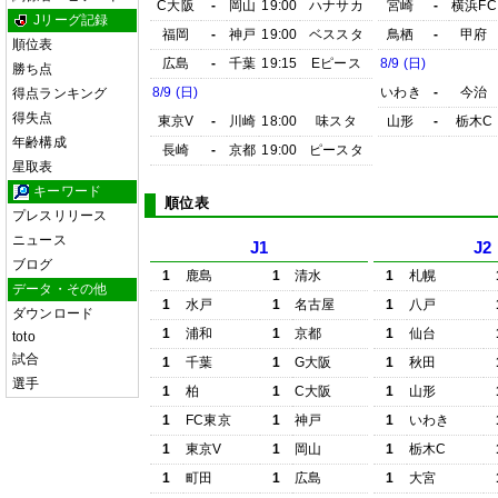
C大阪
-
岡山
19:00
ハナサカ
宮崎
-
横浜FC
Jリーグ記録
福岡
-
神戸
19:00
ベススタ
鳥栖
-
甲府
順位表
広島
-
千葉
19:15
Eピース
8/9 (日)
勝ち点
8/9 (日)
いわき
-
今治
得点ランキング
得失点
東京V
-
川崎
18:00
味スタ
山形
-
栃木C
年齢構成
長崎
-
京都
19:00
ピースタ
星取表
キーワード
順位表
プレスリリース
ニュース
J1
J2
ブログ
1
鹿島
1
清水
1
札幌
データ・その他
1
水戸
1
名古屋
1
八戸
ダウンロード
1
浦和
1
京都
1
仙台
toto
試合
1
千葉
1
G大阪
1
秋田
選手
1
柏
1
C大阪
1
山形
1
FC東京
1
神戸
1
いわき
1
東京V
1
岡山
1
栃木C
1
町田
1
広島
1
大宮