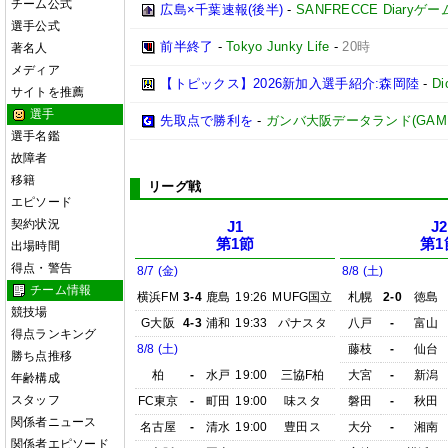
チーム公式
広島×千葉速報(後半)
-
SANFRECCE Diaryゲ
選手公式
前半終了
-
Tokyo Junky Life
-
20時
著名人
メディア
【トピックス】2026新加入選手紹介:森岡陸
-
D
サイトを推薦
選手
先取点で勝利を
-
ガンバ大阪データランド(GAMBA O
選手名鑑
故障者
移籍
リーグ戦
エピソード
契約状況
J1
J2
第1節
第1
出場時間
得点・警告
8/7 (金)
8/8 (土)
チーム情報
横浜FM
3-4
鹿島
19:26
MUFG国立
札幌
2-0
徳島
競技場
G大阪
4-3
浦和
19:33
パナスタ
八戸
-
富山
得点ランキング
8/8 (土)
藤枝
-
仙台
勝ち点推移
柏
-
水戸
19:00
三協F柏
大宮
-
新潟
年齢構成
スタッフ
FC東京
-
町田
19:00
味スタ
磐田
-
秋田
関係者ニュース
名古屋
-
清水
19:00
豊田ス
大分
-
湘南
関係者エピソード