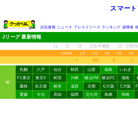
スマート
試合速報
ニュース
プレスリリース
ランキング
故障者
Jリーグ 最新情報
J1
J2
J3
J1百年構想
J2・J3百
2026年
1月
2月
3月
4月
5月
＜
8/5
6
7
札幌
八戸
仙台
秋田
山形
福島
いわき
FC東京
東京V
町田
川崎
横浜FM
横浜FC
湘南
≪
藤枝
名古屋
岐阜
滋賀
京都
G大阪
C大阪
愛媛
今治
高知
福岡
北九州
鳥栖
長崎