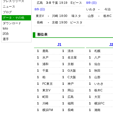
プレスリリース
広島
3-0
千葉
19:19
Eピース
8/9 (日)
ニュース
8/9 (日)
いわき
-
今治
ブログ
東京V
-
川崎
18:00
味スタ
山形
-
栃木C
データ・その他
長崎
-
京都
19:00
ピースタ
ダウンロード
toto
試合
順位表
選手
J1
J
1
鹿島
1
清水
1
札幌
1
水戸
1
名古屋
1
八戸
1
浦和
1
京都
1
仙台
1
千葉
1
G大阪
1
秋田
1
柏
1
C大阪
1
山形
1
FC東京
1
神戸
1
いわき
1
東京V
1
岡山
1
栃木C
1
町田
1
広島
1
大宮
1
川崎
1
福岡
1
横浜FC
1
横浜FM
1
長崎
1
湘南