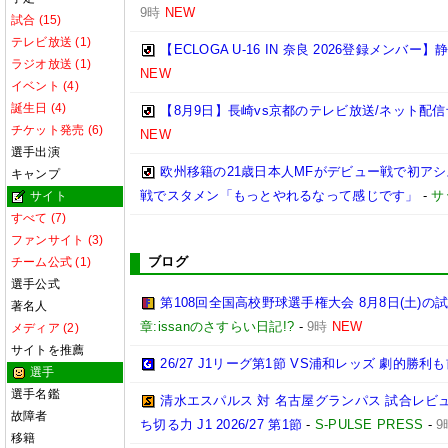
9時
NEW
試合 (15)
テレビ放送 (1)
【ECLOGA U-16 IN 奈良 2026登録メンバー】
ラジオ放送 (1)
NEW
イベント (4)
誕生日 (4)
【8月9日】長崎vs京都のテレビ放送/ネット配信
チケット発売 (6)
NEW
選手出演
欧州移籍の21歳日本人MFがデビュー戦で初ア
キャンプ
戦でスタメン「もっとやれるなって感じです」
-
サ
サイト
すべて (7)
ファンサイト (3)
ブログ
チーム公式 (1)
選手公式
第108回全国高校野球選手権大会 8月8日(土)の
著名人
章:issanのさすらい日記!?
-
9時
NEW
メディア (2)
サイトを推薦
26/27 J1リーグ第1節 VS浦和レッズ 劇的勝
選手
選手名鑑
清水エスパルス 対 名古屋グランパス 試合レビュ
故障者
ち切る力 J1 2026/27 第1節
-
S-PULSE PRESS
-
9
移籍