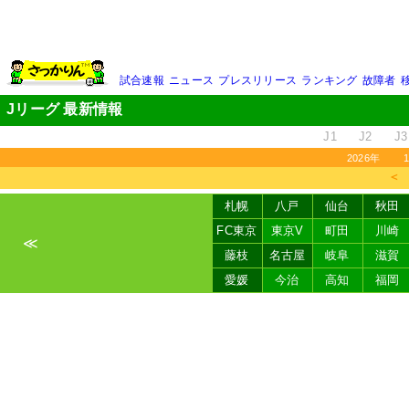
試合速報
ニュース
プレスリリース
ランキング
故障者
Jリーグ 最新情報
J1
J2
J3
2026年
＜
札幌
八戸
仙台
秋田
FC東京
東京V
町田
川崎
≪
藤枝
名古屋
岐阜
滋賀
愛媛
今治
高知
福岡