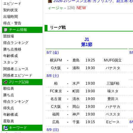
2026-27シーズン主将:ガブリエウ、副主
エピソード
ィージャ
-
12時
NEW
契約状況
出場時間
得点・警告
リーグ戦
チーム情報
競技場
J1
得点ランキング
第1節
勝ち点推移
8/7 (金)
8/
年齢構成
横浜FM
-
鹿島
19:25
MUFG国立
スタッフ
G大阪
-
浦和
19:30
パナスタ
関係者ニュース
関係者エピソード
8/8 (土)
Jリーグ記録
柏
-
水戸
19:00
三協F柏
順位表
FC東京
-
町田
19:00
味スタ
勝ち点
名古屋
-
清水
19:00
豊田ス
得点ランキング
C大阪
-
岡山
19:00
ハナサカ
得失点
福岡
-
神戸
19:00
ベススタ
年齢構成
星取表
広島
-
千葉
19:15
Eピース
8/
キーワード
8/9 (日)