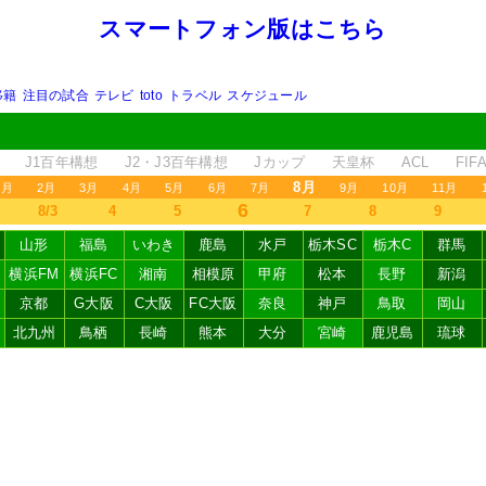
スマートフォン版はこちら
移籍
注目の試合
テレビ
toto
トラベル
スケジュール
J1百年構想
J2・J3百年構想
Jカップ
天皇杯
ACL
FI
8月
1月
2月
3月
4月
5月
6月
7月
9月
10月
11月
6
8/3
4
5
7
8
9
山形
福島
いわき
鹿島
水戸
栃木SC
栃木C
群馬
横浜FM
横浜FC
湘南
相模原
甲府
松本
長野
新潟
京都
G大阪
C大阪
FC大阪
奈良
神戸
鳥取
岡山
北九州
鳥栖
長崎
熊本
大分
宮崎
鹿児島
琉球