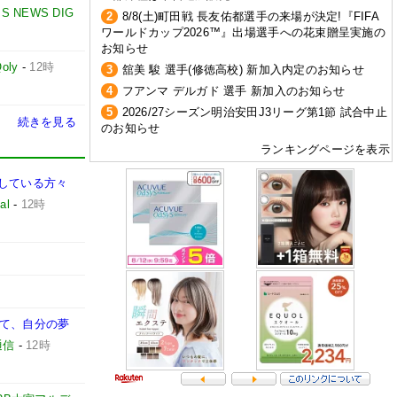
BS NEWS DIG
2
8/8(土)町田戦 長友佑都選手の来場が決定!『FIFA
ワールドカップ2026™』出場選手への花束贈呈実施の
お知らせ
oly
-
12時
3
舘美 駿 選手(修徳高校) 新加入内定のお知らせ
4
フアンマ デルガド 選手 新加入のお知らせ
5
2026/27シーズン明治安田J3リーグ第1節 試合中止
続きを見る
のお知らせ
ランキングページを表示
をしている方々
al
-
12時
して、自分の夢
通信
-
12時