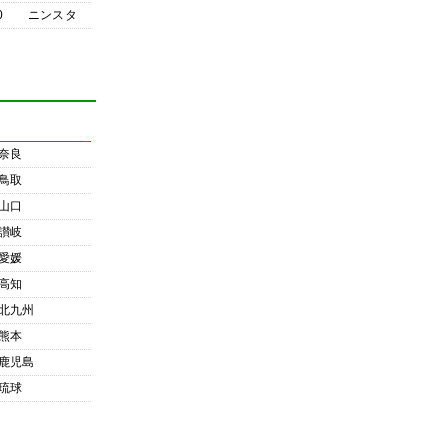
0
ニンスタ
奈良
鳥取
山口
讃岐
愛媛
高知
北九州
熊本
鹿児島
琉球