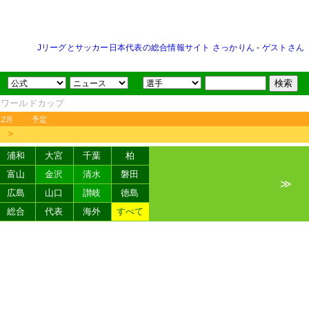
Jリーグとサッカー日本代表の総合情報サイト さっかりん
-
ゲストさん
FAワールドカップ
12月
予定
＞
浦和
大宮
千葉
柏
富山
金沢
清水
磐田
≫
広島
山口
讃岐
徳島
総合
代表
海外
すべて