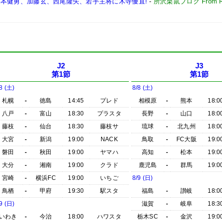
将:杉本健勇、加藤玄、西尾隆矢、若手主将に木寺優直!
-
所沢栗鼠ブログ From
J2
J3
第1節
第1節
8 (土)
8/8 (土)
札幌
-
徳島
14:45
プレド
相模原
-
熊本
18:0
八戸
-
富山
18:30
プラスタ
長野
-
山口
18:0
藤枝
-
仙台
18:30
藤枝サ
琉球
-
北九州
18:0
大宮
-
新潟
19:00
NACK
鳥取
-
FC大阪
19:0
磐田
-
秋田
19:00
ヤマハ
高知
-
松本
19:0
大分
-
湘南
19:00
クラド
鹿児島
-
群馬
19:0
宮崎
-
横浜FC
19:00
いちご
8/9 (日)
鳥栖
-
甲府
19:30
駅スタ
福島
-
讃岐
18:0
9 (日)
滋賀
-
岐阜
18:3
いわき
-
今治
18:00
ハワスタ
栃木SC
-
金沢
19:0