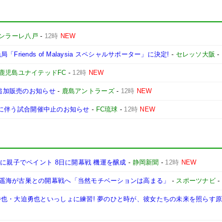
ンラーレ八戸
-
12時
NEW
iends of Malaysia スペシャルサポーター」に決定!
-
セレッソ大阪
-
鹿児島ユナイテッドFC
-
12時
NEW
び追加販売のお知らせ
-
鹿島アントラーズ
-
12時
NEW
接近に伴う試合開催中止のお知らせ
-
FC琉球
-
12時
NEW
に親子でペイント 8日に開幕戦 機運を醸成
-
静岡新聞
-
12時
NEW
遥海が古巣との開幕戦へ「当然モチベーションは高まる」
-
スポーツナビ
-
也・大迫勇也といっしょに練習! 夢のひと時が、彼女たちの未来を照らす原