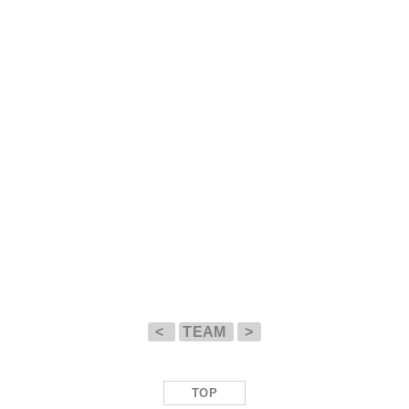
<
TEAM
>
TOP