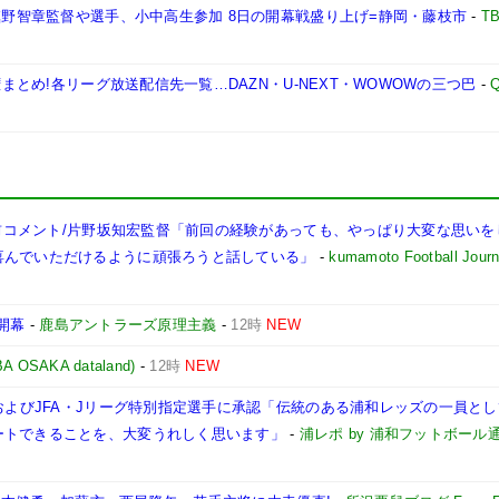
 槙野智章監督や選手、小中高生参加 8日の開幕戦盛り上げ=静岡・藤枝市
-
T
権まとめ!各リーグ放送配信先一覧…DAZN・U-NEXT・WOWOWの三つ巴
-
Q
試合前コメント/片野坂知宏監督「前回の経験があっても、やっぱり大変な思い
喜んでいただけるように頑張ろうと話している」
-
kumamoto Football Journ
開幕
-
鹿島アントラーズ原理主義
-
12時
NEW
AKA dataland)
-
12時
NEW
定およびJFA・Jリーグ特別指定選手に承認「伝統のある浦和レッズの一員と
ートできることを、大変うれしく思います」
-
浦レポ by 浦和フットボール