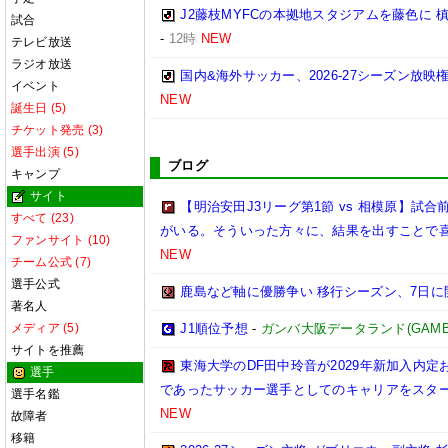
J2藤枝MYFCの本拠地スタジアムを藤色に
試合
-
12時
NEW
テレビ放送
ラジオ放送
国内&海外サッカー、2026-27シーズン放映
イベント
NEW
誕生日 (5)
チケット発売 (3)
選手出演 (5)
ブログ
キャンプ
サイト
【明治安田J3リーグ第1節 vs 相模原】
すべて (23)
がいる。そういった方々に、結果を出すことで
ファンサイト (10)
NEW
チーム公式 (7)
選手公式
鹿島など軸に優勝争い 移行シーズン、7日に
著名人
メディア (5)
J1順位予想
-
ガンバ大阪データランド(GAMBA OS
サイトを推薦
東海大学のDF田中玲音が2029年新加入内
選手
であったサッカー選手としてのキャリアをスタ
選手名鑑
NEW
故障者
移籍