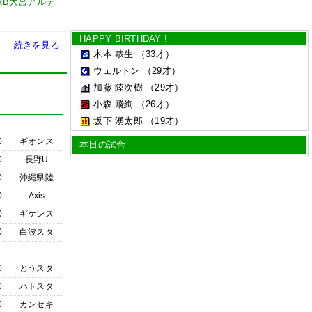
 RB大宮アルデ
HAPPY BIRTHDAY !
続きを見る
木本 恭生
（33才）
ウェルトン
（29才）
加藤 陸次樹
（29才）
小森 飛絢
（26才）
坂下 湧太郎
（19才）
0
ギオンス
本日の試合
0
長野U
0
沖縄県陸
0
Axis
0
ギケンス
0
白波スタ
0
とうスタ
0
ハトスタ
0
カンセキ