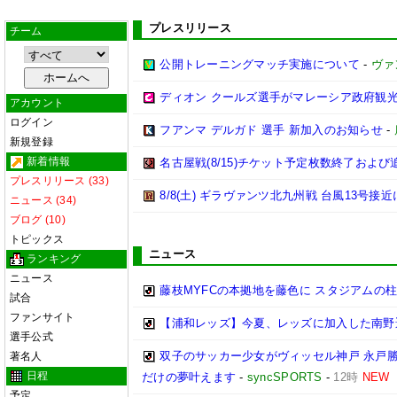
プレスリリース
チーム
公開トレーニングマッチ実施について
-
ヴァ
ディオン クールズ選手がマレーシア政府観光局「Fr
アカウント
ログイン
フアンマ デルガド 選手 新加入のお知らせ
-
新規登録
新着情報
名古屋戦(8/15)チケット予定枚数終了およ
プレスリリース (33)
8/8(土) ギラヴァンツ北九州戦 台風13号
ニュース (34)
ブログ (10)
トピックス
ニュース
ランキング
ニュース
藤枝MYFCの本拠地を藤色に スタジアムの柱
試合
ファンサイト
【浦和レッズ】今夏、レッズに加入した南野
選手公式
双子のサッカー少女がヴィッセル神戸 永戸勝
著名人
日程
だけの夢叶えます
-
syncSPORTS
-
12時
NEW
予定