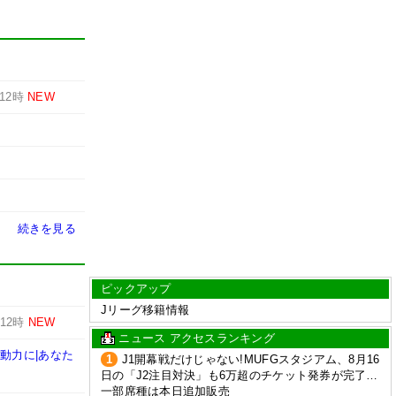
12時
NEW
続きを見る
ピックアップ
Jリーグ移籍情報
12時
NEW
ニュース アクセスランキング
動力に|あなた
1
J1開幕戦だけじゃない!MUFGスタジアム、8月16
日の「J2注目対決」も6万超のチケット発券が完了…
一部席種は本日追加販売