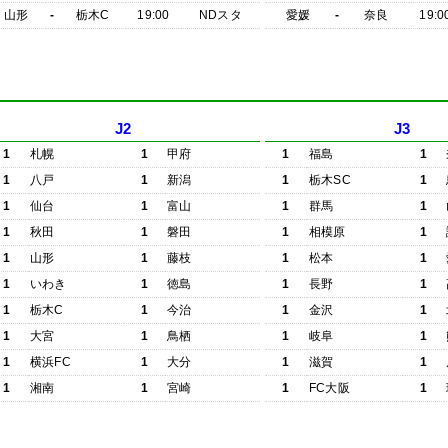
山形
-
栃木C
19:00
NDスタ
愛媛
-
奈良
19:0
J2
J3
1
札幌
1
甲府
1
福島
1
1
八戸
1
新潟
1
栃木SC
1
1
仙台
1
富山
1
群馬
1
1
秋田
1
磐田
1
相模原
1
1
山形
1
藤枝
1
松本
1
1
いわき
1
徳島
1
長野
1
1
栃木C
1
今治
1
金沢
1
1
大宮
1
鳥栖
1
岐阜
1
1
横浜FC
1
大分
1
滋賀
1
1
湘南
1
宮崎
1
FC大阪
1