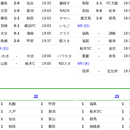
藤枝
2-0
仙台
18:33
藤枝サ
鳥取
1-1
FC大阪
19:
大宮
1-0
新潟
19:03
NACK
高知
0-0
松本
19:
磐田
1-1
秋田
19:03
ヤマハ
鹿児島
1-0
群馬
19:
宮崎
0-1
横浜FC
19:03
いちご
8/9 (日)
大分
0-1
湘南
19:05
クラド
福島
-
讃岐
18:
鳥栖
2-0
甲府
19:37
駅スタ
滋賀
-
岐阜
18:
9 (日)
栃木SC
-
金沢
19:
いわき
-
今治
18:00
ハワスタ
愛媛
-
奈良
19:
山形
-
栃木C
19:00
NDスタ
9/9 (水)
琉球
-
北九州
19:
J2
J3
1
札幌
1
甲府
1
福島
1
1
八戸
1
新潟
1
栃木SC
1
1
仙台
1
富山
1
群馬
1
1
秋田
1
磐田
1
相模原
1