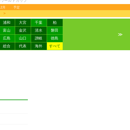
FAワールドカップ
12月
予定
＞
浦和
大宮
千葉
柏
富山
金沢
清水
磐田
≫
広島
山口
讃岐
徳島
総合
代表
海外
すべて