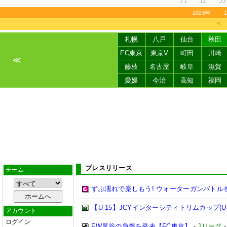
J1
J2
J3
2026年
＜
札幌
八戸
仙台
秋田
FC東京
東京V
町田
川崎
≪
藤枝
名古屋
岐阜
滋賀
愛媛
今治
高知
福岡
プレスリリース
チーム
ずぶ濡れで楽しもう! ウォーターガンバトル
【U-15】JCYインターシティトリムカップ(U-
アカウント
ログイン
FW尾谷の負傷を発表【FC東京】
-
Jリーグ