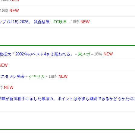
18時
NEW
(U-15) 2026」 試合結果
-
FC岐阜
-
18時
NEW
拡大「2002年のベスト4さえ疑われる」
-
東スポ
-
18時
NEW
NEW
 スタメン発表
-
ゲキサカ
-
18時
NEW
時
NEW
布陣が新潟相手に示した破壊力。ポイントは今後も継続できるかどうかだ◎J