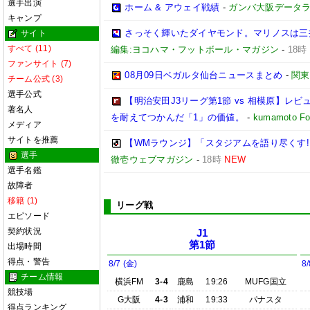
選手出演
ホーム & アウェイ戦績
-
ガンバ大阪データランド(
キャンプ
さっそく輝いたダイヤモンド。マリノスは三
サイト
すべて (11)
編集:ヨコハマ・フットボール・マガジン
-
18時
ファンサイト (7)
08月09日ベガルタ仙台ニュースまとめ
-
関東
チーム公式 (3)
選手公式
【明治安田J3リーグ第1節 vs 相模原】
著名人
を耐えてつかんだ「1」の価値。
-
kumamoto Foo
メディア
サイトを推薦
【WMラウンジ】「スタジアムを語り尽くす!
選手
徹壱ウェブマガジン
-
18時
NEW
選手名鑑
故障者
移籍 (1)
リーグ戦
エピソード
契約状況
J1
第1節
出場時間
得点・警告
8/7 (金)
8/
チーム情報
横浜FM
3-4
鹿島
19:26
MUFG国立
競技場
G大阪
4-3
浦和
19:33
パナスタ
得点ランキング