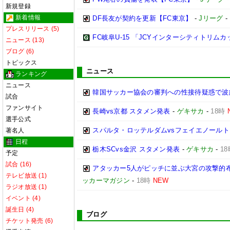
新規登録
新着情報
DF長友が契約を更新【FC東京】
-
Jリーグ
-
プレスリリース (5)
FC岐阜U-15 「JCYインターシティトリムカップ 
ニュース (13)
ブログ (6)
トピックス
ニュース
ランキング
ニュース
韓国サッカー協会の審判への性接待疑惑で波紋
試合
ファンサイト
長崎vs京都 スタメン発表
-
ゲキサカ
-
18時
選手公式
スパルタ・ロッテルダムvsフェイエノールト
著名人
日程
栃木SCvs金沢 スタメン発表
-
ゲキサカ
-
18
予定
試合 (16)
アタッカー5人がピッチに並ぶ大宮の攻撃的
テレビ放送 (1)
ッカーマガジン
-
18時
NEW
ラジオ放送 (1)
イベント (4)
誕生日 (4)
ブログ
チケット発売 (6)