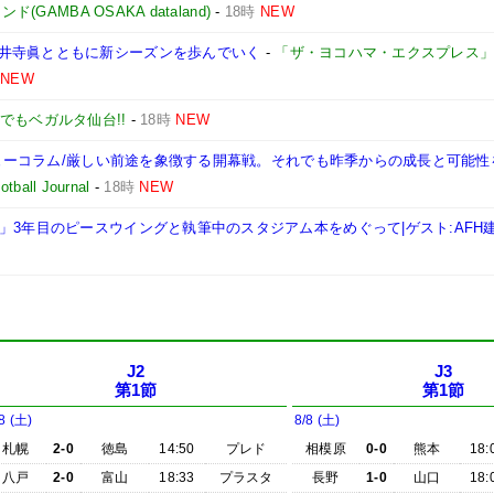
GAMBA OSAKA dataland)
-
18時
NEW
井寺眞とともに新シーズンを歩んでいく
-
「ザ・ヨコハマ・エクスプレス
NEW
でもベガルタ仙台!!
-
18時
NEW
レビューコラム/厳しい前途を象徴する開幕戦。それでも昨季からの成長と可能
tball Journal
-
18時
NEW
」3年目のピースウイングと執筆中のスタジアム本をめぐって|ゲスト:AFH
J2
J3
第1節
第1節
8 (土)
8/8 (土)
札幌
2-0
徳島
14:50
プレド
相模原
0-0
熊本
18:
八戸
2-0
富山
18:33
プラスタ
長野
1-0
山口
18: