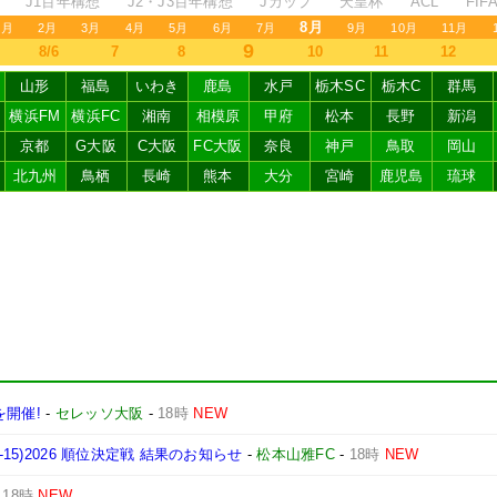
J1百年構想
J2・J3百年構想
Jカップ
天皇杯
ACL
FI
8月
1月
2月
3月
4月
5月
6月
7月
9月
10月
11月
9
8/6
7
8
10
11
12
山形
福島
いわき
鹿島
水戸
栃木SC
栃木C
群馬
横浜FM
横浜FC
湘南
相模原
甲府
松本
長野
新潟
京都
G大阪
C大阪
FC大阪
奈良
神戸
鳥取
岡山
北九州
鳥栖
長崎
熊本
大分
宮崎
鹿児島
琉球
を開催!
-
セレッソ大阪
-
18時
NEW
15)2026 順位決定戦 結果のお知らせ
-
松本山雅FC
-
18時
NEW
-
18時
NEW