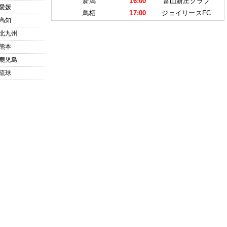
新潟
16:00
富山新庄クラブ
愛媛
鳥栖
17:00
ジェイリースFC
高知
北九州
熊本
鹿児島
琉球