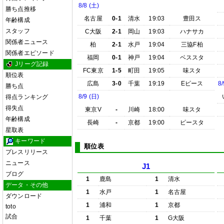
8/8 (土)
勝ち点推移
名古屋
0-1
清水
19:03
豊田ス
年齢構成
スタッフ
C大阪
2-1
岡山
19:03
ハナサカ
関係者ニュース
柏
2-1
水戸
19:04
三協F柏
関係者エピソード
福岡
0-1
神戸
19:04
ベススタ
Jリーグ記録
FC東京
1-5
町田
19:05
味スタ
順位表
広島
3-0
千葉
19:19
Eピース
8/
勝ち点
8/9 (日)
得点ランキング
得失点
東京V
-
川崎
18:00
味スタ
年齢構成
長崎
-
京都
19:00
ピースタ
星取表
キーワード
順位表
プレスリリース
ニュース
J1
ブログ
1
鹿島
1
清水
データ・その他
1
水戸
1
名古屋
ダウンロード
1
浦和
1
京都
toto
試合
1
千葉
1
G大阪