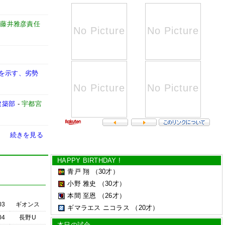
」藤井雅彦責任
性を示す、劣勢
建築部
-
宇都宮
続きを見る
HAPPY BIRTHDAY !
青戸 翔
（30才）
小野 雅史
（30才）
本間 至恩
（26才）
03
ギオンス
ギマラエス ニコラス
（20才）
04
長野U
本日の試合