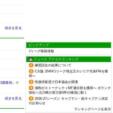
続きを見る
ピックアップ
Jリーグ移籍情報
ニュース アクセスランキング
1
練習試合の結果について
2
C大阪 25年K1リーグ得点王のシリア代表FWを獲
得へ
3
性接待疑惑で日本協会が調査
2開幕戦
-
サ
4
浦和がストークシティMF瀬古樹を獲得へ ボランチ
強化へ元川崎の実力派MFの補強に動く
続きを見る
5
2026-27シーズン キャプテン・副キャプテン決定
のお知らせ
ランキングページを表示