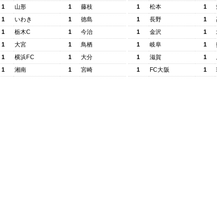
1
山形
1
藤枝
1
松本
1
1
いわき
1
徳島
1
長野
1
1
栃木C
1
今治
1
金沢
1
1
大宮
1
鳥栖
1
岐阜
1
1
横浜FC
1
大分
1
滋賀
1
1
湘南
1
宮崎
1
FC大阪
1