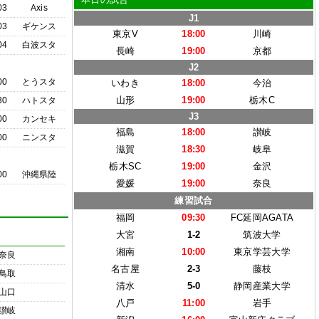
03
Axis
J1
03
ギケンス
東京V
18:00
川崎
04
白波スタ
長崎
19:00
京都
J2
00
とうスタ
いわき
18:00
今治
山形
19:00
栃木C
30
ハトスタ
J3
00
カンセキ
福島
18:00
讃岐
00
ニンスタ
滋賀
18:30
岐阜
栃木SC
19:00
金沢
00
沖縄県陸
愛媛
19:00
奈良
練習試合
福岡
09:30
FC延岡AGATA
大宮
1-2
筑波大学
湘南
10:00
東京学芸大学
奈良
名古屋
2-3
藤枝
鳥取
清水
5-0
静岡産業大学
山口
八戸
11:00
岩手
讃岐