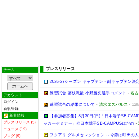
プレスリリース
チーム
2026-27シーズン キャプテン・副キャプテン
練習試合 藤枝戦後 小野雅史選手コメント
-
名古
アカウント
ログイン
練習試合の結果について
-
清水エスパルス
-
13
新規登録
新着情報
【参加者募集】8月30日(日)「日本端子SB-CA
プレスリリース (5)
ッカーセミナー」@日本端子SB-CAMPUSはだの
-
ニュース (19)
フクアリ グルメセレクション ～今節は町田の人
ブログ (9)