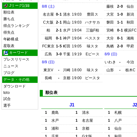
Jリーグ記録
8/8 (土)
藤枝
2-0
仙台
順位表
名古屋
0-1
清水
19:03
豊田ス
大宮
1-0
新潟
勝ち点
C大阪
2-1
岡山
19:03
ハナサカ
磐田
1-1
秋田
得点ランキング
柏
2-1
水戸
19:04
三協F柏
宮崎
0-1
横浜FC
得失点
福岡
0-1
神戸
19:04
ベススタ
大分
0-1
湘南
年齢構成
星取表
FC東京
1-5
町田
19:05
味スタ
鳥栖
2-0
甲府
キーワード
広島
3-0
千葉
19:19
Eピース
8/9 (日)
プレスリリース
8/9 (日)
いわき
-
今治
ニュース
東京V
-
川崎
18:00
味スタ
山形
-
栃木C
ブログ
長崎
-
京都
19:00
ピースタ
データ・その他
ダウンロード
順位表
toto
試合
J1
J
選手
1
鹿島
1
清水
1
札幌
1
水戸
1
名古屋
1
八戸
1
浦和
1
京都
1
仙台
1
千葉
1
G大阪
1
秋田