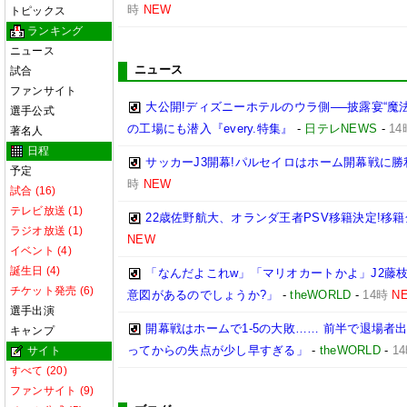
時
NEW
トピックス
ランキング
ニュース
ニュース
試合
ファンサイト
大公開!ディズニーホテルのウラ側──披露宴“魔
選手公式
の工場にも潜入『every.特集』
-
日テレNEWS
-
14
著名人
日程
サッカーJ3開幕!パルセイロはホーム開幕戦に勝
予定
時
NEW
試合 (16)
テレビ放送 (1)
22歳佐野航大、オランダ王者PSV移籍決定!移籍
ラジオ放送 (1)
NEW
イベント (4)
誕生日 (4)
「なんだよこれw」「マリオカートかよ」J2藤枝
チケット発売 (6)
意図があるのでしょうか?」
-
theWORLD
-
14時
N
選手出演
開幕戦はホームで1-5の大敗…… 前半で退場者出
キャンプ
ってからの失点が少し早すぎる」
-
theWORLD
-
1
サイト
すべて (20)
ファンサイト (9)