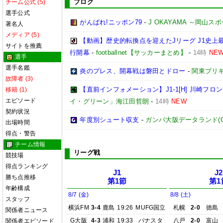
ブログ
チーム公式 (5)
選手公式
がんばれ!ニッポン79
-
J OKAYAMA ～岡山
著名人
メディア (5)
【動画】歴史的転換点を迎えたJリーグ J1史上
サイトを推薦
行開幕
-
footballnet【サッカーまとめ】
-
14時
NE
選手
選手名鑑
炎のプレス、開幕戦は磐田とドロー
-
関東ブリキ
故障者 (3)
【直前インフォメーション】J1-1[H] 川崎フロンタ
移籍 (1)
エピソード
イ・グリーン」海江田哲朗
-
14時
NEW
契約状況
年度別シュート収支
-
ガンバ大阪データランド(GAMB
出場時間
得点・警告
チーム情報
リーグ戦
競技場
得点ランキング
J1
J2
勝ち点推移
第1節
第1
年齢構成
8/7 (金)
8/8 (土)
スタッフ
横浜FM
3-4
鹿島
19:26
MUFG国立
札幌
2-0
徳島
関係者ニュース
G大阪
4-3
浦和
19:33
パナスタ
八戸
2-0
富山
関係者エピソード