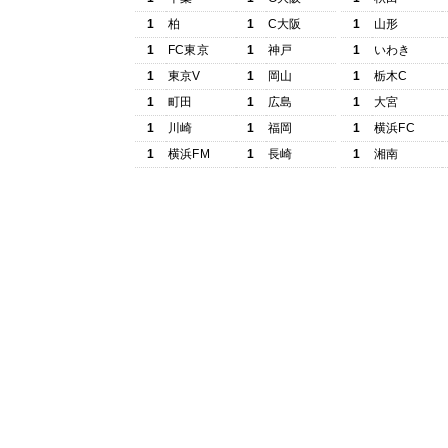
1
柏
1
C大阪
1
山形
1
FC東京
1
神戸
1
いわき
1
東京V
1
岡山
1
栃木C
1
町田
1
広島
1
大宮
1
川崎
1
福岡
1
横浜FC
1
横浜FM
1
長崎
1
湘南