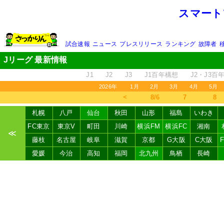
スマート
試合速報
ニュース
プレスリリース
ランキング
故障者
Jリーグ 最新情報
J1
J2
J3
J1百年構想
J2・J3百
2026年
1月
2月
3月
4月
5月
＜
8/6
7
8
札幌
八戸
仙台
秋田
山形
福島
いわき
FC東京
東京V
町田
川崎
横浜FM
横浜FC
湘南
≪
藤枝
名古屋
岐阜
滋賀
京都
G大阪
C大阪
愛媛
今治
高知
福岡
北九州
鳥栖
長崎