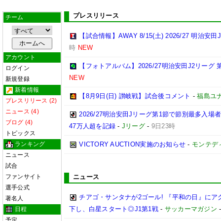
プレスリリース
チーム
【試合情報】AWAY 8/15(土) 2026/27 明治安田
時
NEW
アカウント
【フォトアルバム】2026/27明治安田J2リーグ 第
ログイン
NEW
新規登録
新着情報
【8月9日(日) 讃岐戦】試合後コメント
-
福島ユ
プレスリリース (2)
ニュース (4)
2026/27明治安田Jリーグ第1節で節別最多入場
ブログ (4)
47万人超を記録
-
Jリーグ
-
9日23時
トピックス
ランキング
VICTORY AUCTION実施のお知らせ
-
モンテデ
ニュース
試合
ファンサイト
ニュース
選手公式
チアゴ・サンタナが2ゴール! 『平和の日』に
著名人
下し、白星スタート◎J1第1戦
-
サッカーマガジン
日程
予定