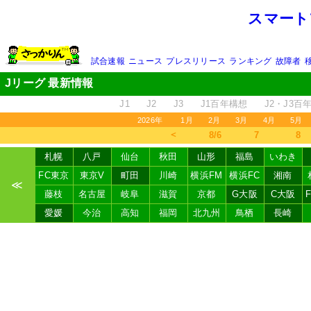
スマート
試合速報
ニュース
プレスリリース
ランキング
故障者
Jリーグ 最新情報
J1
J2
J3
J1百年構想
J2・J3百
2026年
1月
2月
3月
4月
5月
＜
8/6
7
8
札幌
八戸
仙台
秋田
山形
福島
いわき
FC東京
東京V
町田
川崎
横浜FM
横浜FC
湘南
≪
藤枝
名古屋
岐阜
滋賀
京都
G大阪
C大阪
愛媛
今治
高知
福岡
北九州
鳥栖
長崎