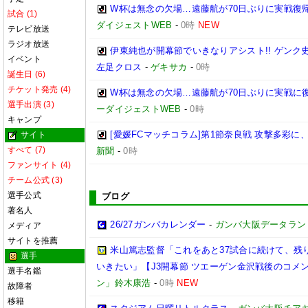
W杯は無念の欠場…遠藤航が70日ぶりに実戦復帰
試合 (1)
ダイジェストWEB
-
0時
NEW
テレビ放送
ラジオ放送
伊東純也が開幕節でいきなりアシスト!! ゲン
イベント
左足クロス
-
ゲキサカ
-
0時
誕生日 (6)
チケット発売 (4)
W杯は無念の欠場…遠藤航が70日ぶりに実戦に復
選手出演 (3)
ーダイジェストWEB
-
0時
キャンプ
[愛媛FCマッチコラム]第1節奈良戦 攻撃多彩
サイト
すべて (7)
新聞
-
0時
ファンサイト (4)
チーム公式 (3)
選手公式
ブログ
著名人
26/27ガンバカレンダー
-
ガンバ大阪データランド(GA
メディア
サイトを推薦
米山篤志監督「これをあと37試合に続けて、残
選手
いきたい」【J3開幕節 ツエーゲン金沢戦後のコメント】(
選手名鑑
ン」鈴木康浩
-
0時
NEW
故障者
移籍