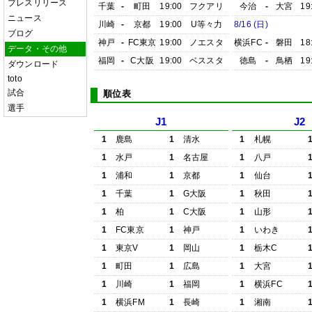
プレスリリース
千葉
-
町田
19:00
フクアリ
今治
-
大宮
19
ニュース
川崎
-
京都
19:00
U等々力
8/16 (日)
ブログ
神戸
-
FC東京
19:00
ノエスタ
横浜FC
-
磐田
18
データ・その他
福岡
-
C大阪
19:00
ベススタ
徳島
-
鳥栖
19
ダウンロード
toto
試合
順位表
選手
J1
J2
1
鹿島
1
清水
1
札幌
1
水戸
1
名古屋
1
八戸
1
浦和
1
京都
1
仙台
1
千葉
1
G大阪
1
秋田
1
柏
1
C大阪
1
山形
1
FC東京
1
神戸
1
いわき
1
東京V
1
岡山
1
栃木C
1
町田
1
広島
1
大宮
1
川崎
1
福岡
1
横浜FC
1
横浜FM
1
長崎
1
湘南