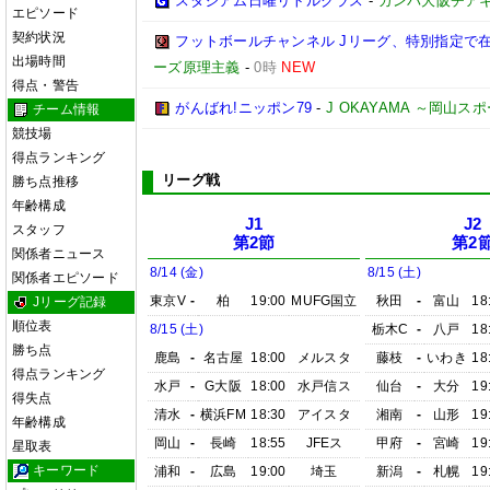
スタジアム日曜リトルクラス
-
ガンバ大阪チア
エピソード
契約状況
フットボールチャンネル Jリーグ、特別指定で
出場時間
ーズ原理主義
-
0時
NEW
得点・警告
がんばれ!ニッポン79
-
J OKAYAMA ～岡山
チーム情報
競技場
得点ランキング
リーグ戦
勝ち点推移
年齢構成
J1
J2
スタッフ
第2節
第2
関係者ニュース
8/14 (金)
8/15 (土)
関係者エピソード
東京V
-
柏
19:00
MUFG国立
秋田
-
富山
18
Jリーグ記録
順位表
8/15 (土)
栃木C
-
八戸
18
勝ち点
鹿島
-
名古屋
18:00
メルスタ
藤枝
-
いわき
18
得点ランキング
水戸
-
G大阪
18:00
水戸信ス
仙台
-
大分
19
得失点
清水
-
横浜FM
18:30
アイスタ
湘南
-
山形
19
年齢構成
岡山
-
長崎
18:55
JFEス
甲府
-
宮崎
19
星取表
キーワード
浦和
-
広島
19:00
埼玉
新潟
-
札幌
19