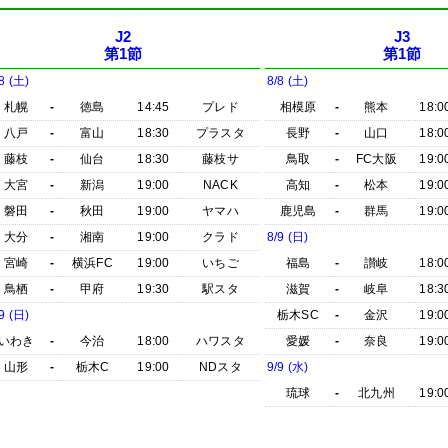
J2
J3
第1節
第1節
8 (土)
8/8 (土)
札幌
-
徳島
14:45
プレド
相模原
-
熊本
18:0
八戸
-
富山
18:30
プラスタ
長野
-
山口
18:0
藤枝
-
仙台
18:30
藤枝サ
鳥取
-
FC大阪
19:0
大宮
-
新潟
19:00
NACK
高知
-
松本
19:0
磐田
-
秋田
19:00
ヤマハ
鹿児島
-
群馬
19:0
大分
-
湘南
19:00
クラド
8/9 (日)
宮崎
-
横浜FC
19:00
いちご
福島
-
讃岐
18:0
鳥栖
-
甲府
19:30
駅スタ
滋賀
-
岐阜
18:3
9 (日)
栃木SC
-
金沢
19:0
いわき
-
今治
18:00
ハワスタ
愛媛
-
奈良
19:0
山形
-
栃木C
19:00
NDスタ
9/9 (水)
琉球
-
北九州
19:0