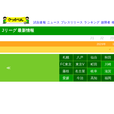
試合速報
ニュース
プレスリリース
ランキング
故障者
Jリーグ 最新情報
J1
J2
J3
2026年
＜
札幌
八戸
仙台
秋田
FC東京
東京V
町田
川崎
≪
藤枝
名古屋
岐阜
滋賀
愛媛
今治
高知
福岡