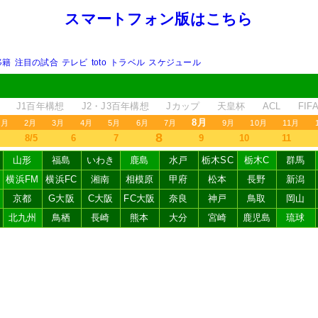
スマートフォン版はこちら
移籍
注目の試合
テレビ
toto
トラベル
スケジュール
J1百年構想
J2・J3百年構想
Jカップ
天皇杯
ACL
FI
8月
1月
2月
3月
4月
5月
6月
7月
9月
10月
11月
8
8/5
6
7
9
10
11
山形
福島
いわき
鹿島
水戸
栃木SC
栃木C
群馬
横浜FM
横浜FC
湘南
相模原
甲府
松本
長野
新潟
京都
G大阪
C大阪
FC大阪
奈良
神戸
鳥取
岡山
北九州
鳥栖
長崎
熊本
大分
宮崎
鹿児島
琉球