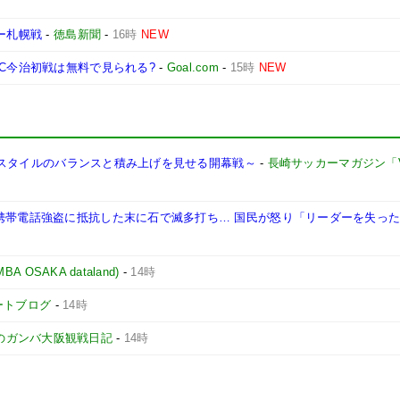
ー札幌戦
-
徳島新聞
-
16時
NEW
FC今治初戦は無料で見られる?
-
Goal.com
-
15時
NEW
ュー～スタイルのバランスと積み上げを見せる開幕戦～
-
長崎サッカーマガジン「Vi
 携帯電話強盗に抵抗した末に石で滅多打ち… 国民が怒り「リーダーを失っ
OSAKA dataland)
-
14時
ポートブログ
-
14時
のガンバ大阪観戦日記
-
14時