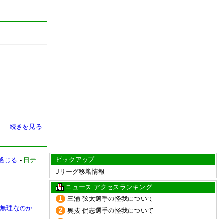
続きを見る
ピックアップ
感じる
-
日テ
Jリーグ移籍情報
ニュース アクセスランキング
1
三浦 弦太選手の怪我について
く無理なのか
2
奥抜 侃志選手の怪我について