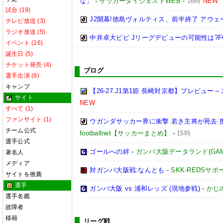
な」
-
サッカーダイジェストWEB
-
16時
NEW
試合 (19)
J2開幕!徳島ヴォルティス、前半終了 アウェ
テレビ放送 (3)
ラジオ放送 (5)
中井卓大ピピ Jリーグデビューの可能性は?
イベント (16)
誕生日 (5)
チケット発売 (4)
ブログ
選手出演 (9)
キャンプ
【26-27.J1第1節 長崎対京都】プレビ
サイト
NEW
すべて (1)
ファンサイト (1)
ウガンダサッカー界に衝撃 若き主将が死去
チーム公式
footballnet【サッカーまとめ】
-
15時
選手公式
ゴールへの絆
-
ガンバ大阪データランド(GAMBA 
著名人
メディア
対ガンバ大阪戦:なんとも
-
SKK-REDSサ
サイトを推薦
選手
ガンバ大阪 vs 浦和レッズ (現地参戦)
-
かじ
選手名鑑
故障者
移籍
リーグ戦