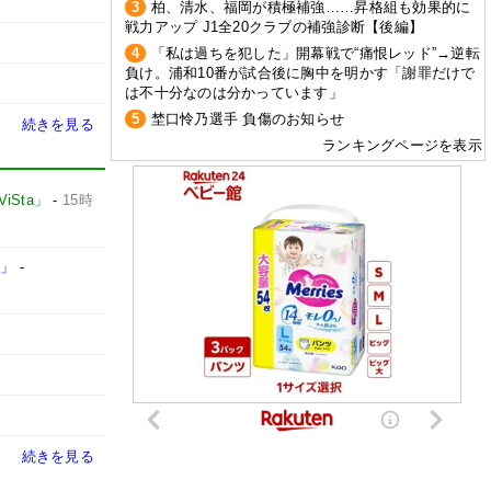
3
柏、清水、福岡が積極補強……昇格組も効果的に
戦力アップ J1全20クラブの補強診断【後編】
4
「私は過ちを犯した」開幕戦で“痛恨レッド”→逆転
負け。浦和10番が試合後に胸中を明かす「謝罪だけで
は不十分なのは分かっています」
5
埜口怜乃選手 負傷のお知らせ
続きを見る
ランキングページを表示
Sta」
-
15時
た」
-
続きを見る