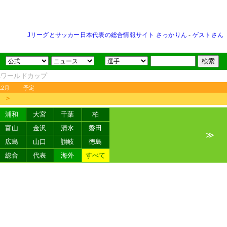
Jリーグとサッカー日本代表の総合情報サイト さっかりん
-
ゲストさん
FAワールドカップ
12月
予定
＞
浦和
大宮
千葉
柏
富山
金沢
清水
磐田
≫
広島
山口
讃岐
徳島
総合
代表
海外
すべて