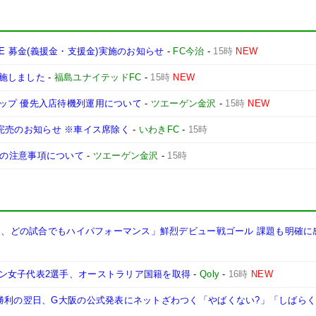
ONE 募金(義援金・支援金)実施のお知らせ
-
FC今治
-
15時
NEW
施しました
-
福島ユナイテッドFC
-
15時
NEW
ップ 優先入店待機列運用について
-
ツエーゲン金沢
-
15時
NEW
席種完売のお知らせ ※車イス席除く
-
いわきFC
-
15時
観戦時の注意事項について
-
ツエーゲン金沢
-
15時
代は、どの試合でもハイパフォーマンス」鮮烈デビュー戦ゴール 課題も明確に
ン女子代表2選手、オーストラリア国籍を取得
-
Qoly
-
16時
NEW
戦勝利の翌日、G大阪の公式発表にネットざわつく「やばくない?」「しばら