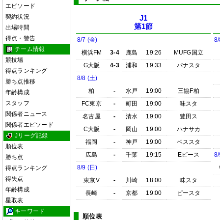
エピソード
契約状況
J1
第1節
出場時間
得点・警告
8/7 (金)
8/
チーム情報
横浜FM
3-4
鹿島
19:26
MUFG国立
競技場
G大阪
4-3
浦和
19:33
パナスタ
得点ランキング
8/8 (土)
勝ち点推移
柏
-
水戸
19:00
三協F柏
年齢構成
スタッフ
FC東京
-
町田
19:00
味スタ
関係者ニュース
名古屋
-
清水
19:00
豊田ス
関係者エピソード
C大阪
-
岡山
19:00
ハナサカ
Jリーグ記録
福岡
-
神戸
19:00
ベススタ
順位表
広島
-
千葉
19:15
Eピース
8/
勝ち点
8/9 (日)
得点ランキング
得失点
東京V
-
川崎
18:00
味スタ
年齢構成
長崎
-
京都
19:00
ピースタ
星取表
キーワード
順位表