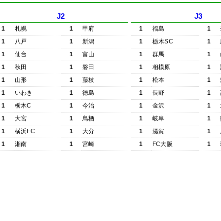
J2
J3
1
札幌
1
甲府
1
福島
1
1
八戸
1
新潟
1
栃木SC
1
1
仙台
1
富山
1
群馬
1
1
秋田
1
磐田
1
相模原
1
1
山形
1
藤枝
1
松本
1
1
いわき
1
徳島
1
長野
1
1
栃木C
1
今治
1
金沢
1
1
大宮
1
鳥栖
1
岐阜
1
1
横浜FC
1
大分
1
滋賀
1
1
湘南
1
宮崎
1
FC大阪
1