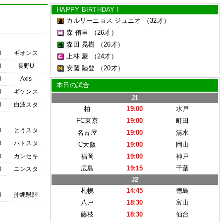
HAPPY BIRTHDAY !
カルリーニョス ジュニオ
（32才）
森 侑里
（26才）
森田 晃樹
（26才）
0
ギオンス
上林 豪
（24才）
0
長野U
安藤 陸登
（20才）
0
Axis
本日の試合
0
ギケンス
J1
0
白波スタ
柏
19:00
水戸
FC東京
19:00
町田
0
とうスタ
名古屋
19:00
清水
0
ハトスタ
C大阪
19:00
岡山
0
カンセキ
福岡
19:00
神戸
広島
19:15
千葉
0
ニンスタ
J2
札幌
14:45
徳島
0
沖縄県陸
八戸
18:30
富山
藤枝
18:30
仙台