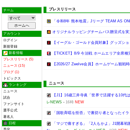
プレスリリース
チーム
「令和8年 熊本地震」Jリーグ TEAM AS 
オリジナルラッピングチームバス贈呈式を実
アカウント
ログイン
【イーグル・ゴールド会員対象】グッズショ
新規登録
新着情報
【TICKET】8/9 今治戦 ホームエリア全
プレスリリース (5)
【2026/27 Zwelve会員】ホームゲーム
ニュース (15)
ブログ (1)
トピックス
ニュース
ランキング
ニュース
【J1】16歳三井寺眞「世界で活躍する10
試合
レNEWS
-
16時
NEW
ファンサイト
選手公式
「国歌斉唱を拒否」で裏切り者となったイラ
著名人
日程
「マジで痛すぎる」「2人もかよ」J1開幕
予定