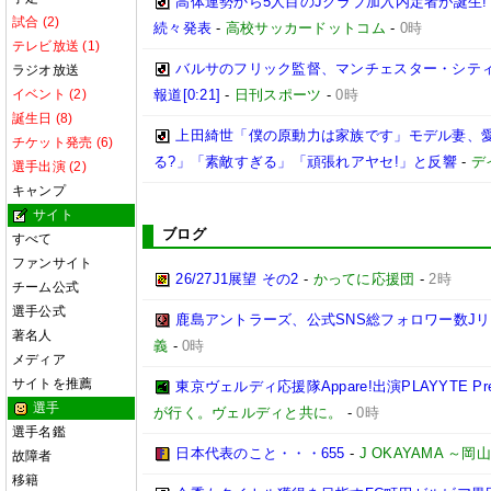
高体連勢から5人目のJクラブ加入内定者が誕生!
試合 (2)
続々発表
-
高校サッカードットコム
-
0時
テレビ放送 (1)
バルサのフリック監督、マンチェスター・シティ
ラジオ放送
イベント (2)
報道[0:21]
-
日刊スポーツ
-
0時
誕生日 (8)
上田綺世「僕の原動力は家族です」モデル妻、
チケット発売 (6)
る?」「素敵すぎる」「頑張れアヤセ!」と反響
-
デ
選手出演 (2)
キャンプ
サイト
ブログ
すべて
ファンサイト
26/27J1展望 その2
-
かってに応援団
-
2時
チーム公式
選手公式
鹿島アントラーズ、公式SNS総フォロワー数J
著名人
義
-
0時
メディア
サイトを推薦
東京ヴェルディ応援隊Appare!出演PLAYYTE Pre
選手
が行く。ヴェルディと共に。
-
0時
選手名鑑
日本代表のこと・・・655
-
J OKAYAMA 
故障者
移籍