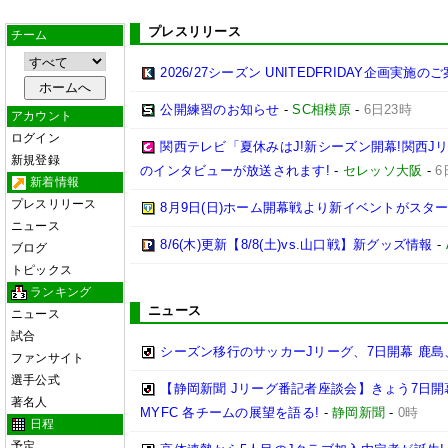
プレスリリース
チーム
2026/27シーズン UNITEDFRIDAY企画実施の
公開練習のお知らせ
-
SC相模原
-
6日23時
アカウント
ログイン
関西テレビ「夏休みはJ!新シーズン開幕!関西J
新規登録
のインタビューが放送されます!
-
セレッソ大阪
-
6
新着情報
プレスリリース
8月9日(日)ホーム開幕戦より新イベントがスター
ニュース
8/6(木)更新【8/8(土)vs.山口戦】新グッズ情報
-
ブログ
トピックス
ランキング
ニュース
ニュース
試合
シーズン移行のサッカーJリーグ、7日開幕 鹿島
ファンサイト
選手公式
【静岡新聞 Jリーグ番記者座談会】きょう7日開
著名人
MYFC 各チームの展望を語る!
-
静岡新聞
-
0時
日程
予定