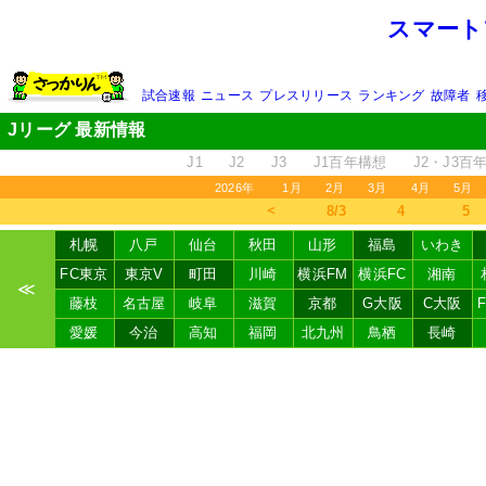
スマート
試合速報
ニュース
プレスリリース
ランキング
故障者
Jリーグ 最新情報
J1
J2
J3
J1百年構想
J2・J3百
2026年
1月
2月
3月
4月
5月
＜
8/3
4
5
札幌
八戸
仙台
秋田
山形
福島
いわき
FC東京
東京V
町田
川崎
横浜FM
横浜FC
湘南
≪
藤枝
名古屋
岐阜
滋賀
京都
G大阪
C大阪
愛媛
今治
高知
福岡
北九州
鳥栖
長崎