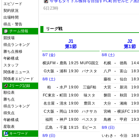
今季もタイトル獲得を目指すFC町田ゼルビア黒
エピソード
6日23時
契約状況
出場時間
得点・警告
リーグ戦
チーム情報
競技場
J1
J2
得点ランキング
第1節
第1節
勝ち点推移
8/7 (金)
8/8 (土)
年齢構成
横浜FM
-
鹿島
19:25
MUFG国立
札幌
-
徳島
14:
スタッフ
G大阪
-
浦和
19:30
パナスタ
八戸
-
富山
18:
関係者ニュース
関係者エピソード
8/8 (土)
藤枝
-
仙台
18:
Jリーグ記録
柏
-
水戸
19:00
三協F柏
大宮
-
新潟
19:
順位表
FC東京
-
町田
19:00
味スタ
磐田
-
秋田
19:
勝ち点
名古屋
-
清水
19:00
豊田ス
大分
-
湘南
19:
得点ランキング
C大阪
-
岡山
19:00
ハナサカ
宮崎
-
横浜FC
19:
得失点
福岡
-
神戸
19:00
ベススタ
鳥栖
-
甲府
19:
年齢構成
星取表
広島
-
千葉
19:15
Eピース
8/9 (日)
キーワード
8/9 (日)
いわき
-
今治
18: