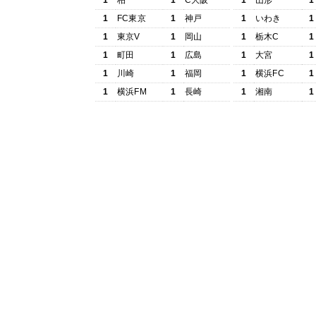
1
柏
1
C大阪
1
山形
1
1
FC東京
1
神戸
1
いわき
1
1
東京V
1
岡山
1
栃木C
1
1
町田
1
広島
1
大宮
1
1
川崎
1
福岡
1
横浜FC
1
1
横浜FM
1
長崎
1
湘南
1