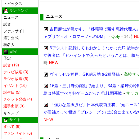
トピックス
ランキング
ニュース
ニュース
試合
吉田麻也が明かす、「移籍噂で騙す悪徳代理人
ファンサイト
ァブリツィオ・ロマーノへのDM」
-
Qoly
-
14時
N
選手公式
著名人
3アシスト記録してもおかしくなかった!? 後
日程
立役者に 「ビハインドで入ったということは、勝
予定
時
NEW
試合 (19)
テレビ放送 (3)
ヴィッセル神戸、GK胡云皓を2種登録
-
高校サ
ラジオ放送 (5)
イベント (16)
16歳・三井寺の躍動で始まり、34歳・柴崎の
誕生日 (5)
島は特筆すべき好ゲームだった◎J1開幕戦
-
サッカ
チケット発売 (4)
「強力な選択肢だ」日本代表前主将、“元エース
選手出演 (9)
が候補として報道「プレシーズンに試合に出ていな
キャンプ
NEW
サイト
すべて (9)
ファンサイト (6)