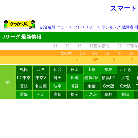
スマート
試合速報
ニュース
プレスリリース
ランキング
故障者
Jリーグ 最新情報
J1
J2
J3
J1百年構想
J2・J3百
2026年
1月
2月
3月
4月
5月
＜
8/5
6
7
札幌
八戸
仙台
秋田
山形
福島
いわき
FC東京
東京V
町田
川崎
横浜FM
横浜FC
湘南
≪
藤枝
名古屋
岐阜
滋賀
京都
G大阪
C大阪
愛媛
今治
高知
福岡
北九州
鳥栖
長崎