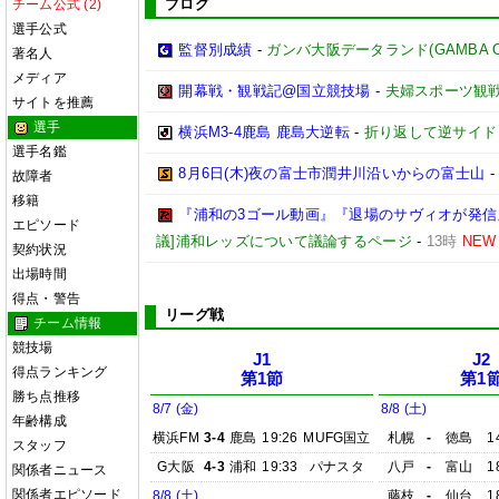
ブログ
チーム公式 (2)
選手公式
監督別成績
-
ガンバ大阪データランド(GAMBA OSAK
著名人
メディア
開幕戦・観戦記@国立競技場
-
夫婦スポーツ観戦
サイトを推薦
選手
横浜M3-4鹿島 鹿島大逆転
-
折り返して逆サイド
選手名鑑
8月6日(木)夜の富士市潤井川沿いからの富士山
故障者
移籍
『浦和の3ゴール動画』『退場のサヴィオが発信』
エピソード
議]浦和レッズについて議論するページ
-
13時
NEW
契約状況
出場時間
得点・警告
リーグ戦
チーム情報
競技場
J1
J2
得点ランキング
第1節
第1
勝ち点推移
8/7 (金)
8/8 (土)
年齢構成
横浜FM
3-4
鹿島
19:26
MUFG国立
札幌
-
徳島
1
スタッフ
G大阪
4-3
浦和
19:33
パナスタ
八戸
-
富山
1
関係者ニュース
関係者エピソード
8/8 (土)
藤枝
-
仙台
1