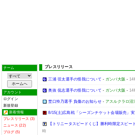
プレスリリース
チーム
三浦 弦太選手の怪我について
-
ガンバ大阪
-
14
奥抜 侃志選手の怪我について
-
ガンバ大阪
-
14
アカウント
ログイン
埜口怜乃選手 負傷のお知らせ
-
アスルクラロ沼
新規登録
新着情報
8/15(土)広島戦「シーズンチケット会場販売」実
プレスリリース (3)
【トリニータスピードくじ】勝利時限定スピー
ニュース (22)
時
ブログ (5)