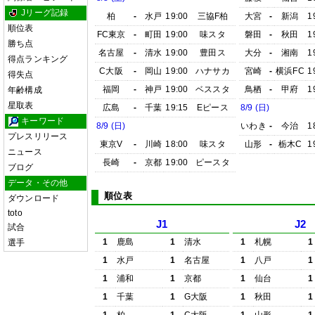
Jリーグ記録
柏
-
水戸
19:00
三協F柏
大宮
-
新潟
1
順位表
FC東京
-
町田
19:00
味スタ
磐田
-
秋田
1
勝ち点
名古屋
-
清水
19:00
豊田ス
大分
-
湘南
1
得点ランキング
C大阪
-
岡山
19:00
ハナサカ
宮崎
-
横浜FC
1
得失点
福岡
-
神戸
19:00
ベススタ
鳥栖
-
甲府
1
年齢構成
星取表
広島
-
千葉
19:15
Eピース
8/9 (日)
キーワード
8/9 (日)
いわき
-
今治
1
プレスリリース
東京V
-
川崎
18:00
味スタ
山形
-
栃木C
1
ニュース
長崎
-
京都
19:00
ピースタ
ブログ
データ・その他
順位表
ダウンロード
toto
J1
J2
試合
1
鹿島
1
清水
1
札幌
1
選手
1
水戸
1
名古屋
1
八戸
1
1
浦和
1
京都
1
仙台
1
1
千葉
1
G大阪
1
秋田
1