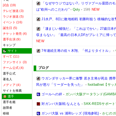
「なぜサウジではない?」リヴァプール退団の
試合 (19)
は“欧州へのこだわり”
-
Qoly
-
15時
NEW
テレビ放送 (3)
ラジオ放送 (5)
J1水戸、8日に敵地柏戦 初勝利狙う 積極的な攻
イベント (16)
誕生日 (5)
「凄まじい補強だ」「これはでかい」27歳日本代
チケット発売 (4)
収まらない」「最高の日本人DFがプレミアに帰って
選手出演 (9)
NEW
キャンプ
7年連続主将の佐々木翔、「何よりタイトル」
-
サイト
すべて (11)
ファンサイト (3)
ブログ
チーム公式 (4)
選手公式
ウガンダサッカー界に衝撃 若き主将が死去 携
著名人
民が怒り「リーダーを失った」
-
footballnet【
メディア (4)
サイトを推薦
ゴールへの絆
-
ガンバ大阪データランド(GAMBA OS
選手
選手名鑑
対ガンバ大阪戦:なんとも
-
SKK-REDSサポー
故障者
ガンバ大阪 vs 浦和レッズ (現地参戦)
-
かじのガ
移籍