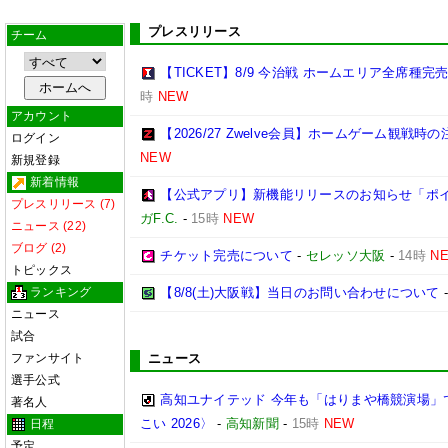
プレスリリース
チーム
【TICKET】8/9 今治戦 ホームエリア全席種
時
NEW
アカウント
【2026/27 Zwelve会員】ホームゲーム観戦
ログイン
NEW
新規登録
新着情報
【公式アプリ】新機能リリースのお知らせ「ポイン
プレスリリース (7)
ガF.C.
-
15時
NEW
ニュース (22)
ブログ (2)
チケット完売について
-
セレッソ大阪
-
14時
N
トピックス
ランキング
【8/8(土)大阪戦】当日のお問い合わせについて
ニュース
試合
ファンサイト
ニュース
選手公式
高知ユナイテッド 今年も「はりまや橋競演場」
著名人
こい 2026〉
-
高知新聞
-
15時
NEW
日程
予定