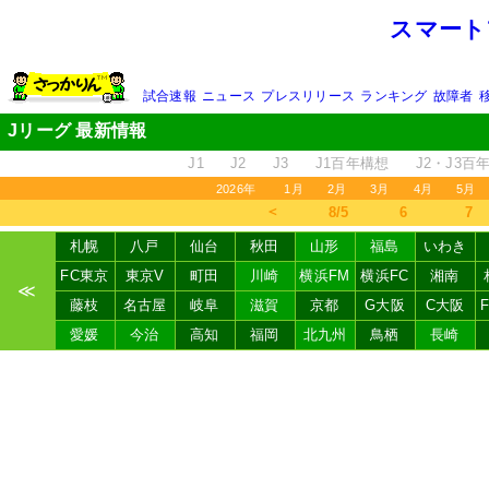
スマート
試合速報
ニュース
プレスリリース
ランキング
故障者
Jリーグ 最新情報
J1
J2
J3
J1百年構想
J2・J3百
2026年
1月
2月
3月
4月
5月
＜
8/5
6
7
札幌
八戸
仙台
秋田
山形
福島
いわき
FC東京
東京V
町田
川崎
横浜FM
横浜FC
湘南
≪
藤枝
名古屋
岐阜
滋賀
京都
G大阪
C大阪
愛媛
今治
高知
福岡
北九州
鳥栖
長崎