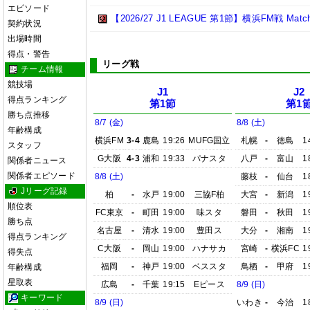
エピソード
【2026/27 J1 LEAGUE 第1節】横浜FM戦 Match R
契約状況
出場時間
得点・警告
リーグ戦
チーム情報
競技場
J1
J2
得点ランキング
第1節
第1
勝ち点推移
8/7 (金)
8/8 (土)
年齢構成
横浜FM
3-4
鹿島
19:26
MUFG国立
札幌
-
徳島
1
スタッフ
G大阪
4-3
浦和
19:33
パナスタ
八戸
-
富山
1
関係者ニュース
関係者エピソード
8/8 (土)
藤枝
-
仙台
1
Jリーグ記録
柏
-
水戸
19:00
三協F柏
大宮
-
新潟
1
順位表
FC東京
-
町田
19:00
味スタ
磐田
-
秋田
1
勝ち点
名古屋
-
清水
19:00
豊田ス
大分
-
湘南
1
得点ランキング
C大阪
-
岡山
19:00
ハナサカ
宮崎
-
横浜FC
1
得失点
福岡
-
神戸
19:00
ベススタ
鳥栖
-
甲府
1
年齢構成
星取表
広島
-
千葉
19:15
Eピース
8/9 (日)
キーワード
8/9 (日)
いわき
-
今治
1