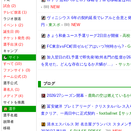
試合 (2)
-
8時
NEW
テレビ放送 (1)
ヴィニシウス 6年の契約延長でレアルと合意と
ラジオ放送
円
-
東スポ
-
8時
NEW
イベント (2)
誕生日 (8)
きょう和倉ユース予選リーグ2日目が開催
-
高校
チケット発売 (6)
選手出演 (2)
FC東京vsFC町田ゼルビアはいつ?何時から?
-
G
キャンプ
加入翌日のEL予選で即先発!欧州名門の監督が
サイト
すべて (10)
を見せた。どんな存在になるか片鱗が…」
-
サッカ
ファンサイト (3)
チーム公式 (2)
選手公式
ブログ
著名人 (1)
2026/27シーズン開幕
-
鹿島の空は燃えているか!
メディア (4)
サイトを推薦
冨安健洋 プレミアリーグ・クリスタルパレス入り
選手
査クリア、一両日中に正式契約
-
footballnet【
選手名鑑
故障者
清水エスパルス 対 名古屋グランパス スタメン予
移籍