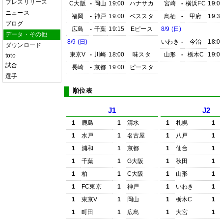
プレスリリース
C大阪
-
岡山
19:00
ハナサカ
宮崎
-
横浜FC
19:
ニュース
福岡
-
神戸
19:00
ベススタ
鳥栖
-
甲府
19:
ブログ
広島
-
千葉
19:15
Eピース
8/9 (日)
データ・その他
8/9 (日)
いわき
-
今治
18:
ダウンロード
東京V
-
川崎
18:00
味スタ
山形
-
栃木C
19:
toto
試合
長崎
-
京都
19:00
ピースタ
選手
順位表
J1
J2
1
鹿島
1
清水
1
札幌
1
1
水戸
1
名古屋
1
八戸
1
1
浦和
1
京都
1
仙台
1
1
千葉
1
G大阪
1
秋田
1
1
柏
1
C大阪
1
山形
1
1
FC東京
1
神戸
1
いわき
1
1
東京V
1
岡山
1
栃木C
1
1
町田
1
広島
1
大宮
1