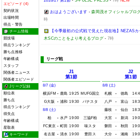
2026/27 第1節
-
S-PULSE PRESS
-
7時
NEW
エピソード (4)
契約状況
おはようございます
-
森岡茂オフィシャルブログ「優
出場時間
時
得点・警告
【今季最初の公式戦で見えた現在地】NEZASカップ 
チーム情報
競技場
木SCのことをより考えるブログ
-
7時
得点ランキング
勝ち点推移
年齢構成
リーグ戦
スタッフ
J1
J2
関係者ニュース
第1節
第1節
関係者エピソード
8/7 (金)
8/8 (土)
Jリーグ記録
順位表
横浜FM
-
鹿島
19:25
MUFG国立
札幌
-
徳島
14:
勝ち点
G大阪
-
浦和
19:30
パナスタ
八戸
-
富山
18:
得点ランキング
8/8 (土)
藤枝
-
仙台
18:
得失点
柏
-
水戸
19:00
三協F柏
大宮
-
新潟
19:
年齢構成
FC東京
-
町田
19:00
味スタ
磐田
-
秋田
19:
星取表
名古屋
-
清水
19:00
豊田ス
大分
-
湘南
19:
キーワード