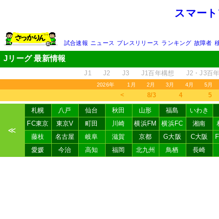
スマート
試合速報
ニュース
プレスリリース
ランキング
故障者
Jリーグ 最新情報
J1
J2
J3
J1百年構想
J2・J3百
2026年
1月
2月
3月
4月
5月
＜
8/3
4
5
札幌
八戸
仙台
秋田
山形
福島
いわき
FC東京
東京V
町田
川崎
横浜FM
横浜FC
湘南
≪
藤枝
名古屋
岐阜
滋賀
京都
G大阪
C大阪
愛媛
今治
高知
福岡
北九州
鳥栖
長崎