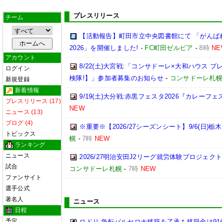
プレスリリース
チーム
【活動報告】町田市立中央図書館にて 「がんば
2026」を開催しました!
-
FC町田ゼルビア
-
8時
NE
アカウント
8/22(土)大宮戦:「コンサドーレ×大和ハウス 
ログイン
検隊!】」参加者募集のお知らせ
-
コンサドーレ札
新規登録
新着情報
9/19(土)大分戦:赤黒フェスタ2026『カレーフ
プレスリリース (17)
NEW
ニュース (13)
ブログ (4)
※重要※【2026/27シーズンシート】9/6(日)
トピックス
幌
-
7時
NEW
ランキング
ニュース
2026/27明治安田J2リーグ就労体験プロジェクト「p
試合
コンサドーレ札幌
-
7時
NEW
ファンサイト
選手公式
著名人
ニュース
日程
予定
ロドリ 急転バルセロナ移籍を了承も移籍金は91