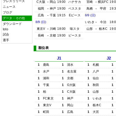
プレスリリース
C大阪
-
岡山
19:00
ハナサカ
宮崎
-
横浜FC
19:
ニュース
福岡
-
神戸
19:00
ベススタ
鳥栖
-
甲府
19:
ブログ
広島
-
千葉
19:15
Eピース
8/9 (日)
データ・その他
8/9 (日)
いわき
-
今治
18:
ダウンロード
東京V
-
川崎
18:00
味スタ
山形
-
栃木C
19:
toto
試合
長崎
-
京都
19:00
ピースタ
選手
順位表
J1
J2
1
鹿島
1
清水
1
札幌
1
1
水戸
1
名古屋
1
八戸
1
1
浦和
1
京都
1
仙台
1
1
千葉
1
G大阪
1
秋田
1
1
柏
1
C大阪
1
山形
1
1
FC東京
1
神戸
1
いわき
1
1
東京V
1
岡山
1
栃木C
1
1
町田
1
広島
1
大宮
1