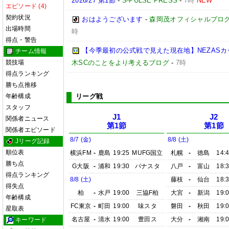
2026/27 第1節
-
S-PULSE PRESS
-
7時
NEW
エピソード (4)
契約状況
おはようございます
-
森岡茂オフィシャルブログ「優
出場時間
時
得点・警告
【今季最初の公式戦で見えた現在地】NEZASカップ 
チーム情報
競技場
木SCのことをより考えるブログ
-
7時
得点ランキング
勝ち点推移
年齢構成
リーグ戦
スタッフ
J1
J2
関係者ニュース
第1節
第1節
関係者エピソード
8/7 (金)
8/8 (土)
Jリーグ記録
順位表
横浜FM
-
鹿島
19:25
MUFG国立
札幌
-
徳島
14:
勝ち点
G大阪
-
浦和
19:30
パナスタ
八戸
-
富山
18:
得点ランキング
8/8 (土)
藤枝
-
仙台
18:
得失点
柏
-
水戸
19:00
三協F柏
大宮
-
新潟
19:
年齢構成
FC東京
-
町田
19:00
味スタ
磐田
-
秋田
19:
星取表
名古屋
-
清水
19:00
豊田ス
大分
-
湘南
19:
キーワード