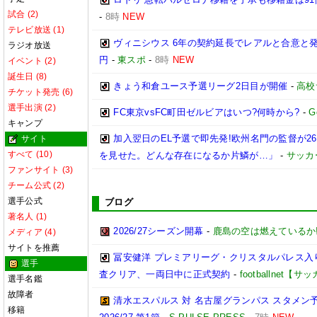
試合 (2)
-
8時
NEW
テレビ放送 (1)
ヴィニシウス 6年の契約延長でレアルと合意と
ラジオ放送
円
-
東スポ
-
8時
NEW
イベント (2)
誕生日 (8)
きょう和倉ユース予選リーグ2日目が開催
-
高校
チケット発売 (6)
選手出演 (2)
FC東京vsFC町田ゼルビアはいつ?何時から?
-
G
キャンプ
加入翌日のEL予選で即先発!欧州名門の監督が
サイト
すべて (10)
を見せた。どんな存在になるか片鱗が…」
-
サッカ
ファンサイト (3)
チーム公式 (2)
選手公式
ブログ
著名人 (1)
2026/27シーズン開幕
-
鹿島の空は燃えているか!
メディア (4)
サイトを推薦
冨安健洋 プレミアリーグ・クリスタルパレス入り
選手
査クリア、一両日中に正式契約
-
footballnet【
選手名鑑
故障者
清水エスパルス 対 名古屋グランパス スタメン予
移籍