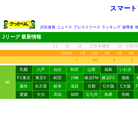
スマート
試合速報
ニュース
プレスリリース
ランキング
故障者
Jリーグ 最新情報
J1
J2
J3
J1百年構想
J2・J3百
2026年
1月
2月
3月
4月
5月
＜
8/3
4
5
札幌
八戸
仙台
秋田
山形
福島
いわき
FC東京
東京V
町田
川崎
横浜FM
横浜FC
湘南
≪
藤枝
名古屋
岐阜
滋賀
京都
G大阪
C大阪
愛媛
今治
高知
福岡
北九州
鳥栖
長崎