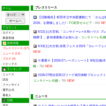
プレスリリース
チーム
【活動報告】町田市立中央図書館にて 「がんば
2026」を開催しました!
-
FC町田ゼルビア
-
8時
NE
アカウント
8/22(土)大宮戦:「コンサドーレ×大和ハウス 
ログイン
検隊!】」参加者募集のお知らせ
-
コンサドーレ札
新規登録
新着情報
9/19(土)大分戦:赤黒フェスタ2026『カレーフ
プレスリリース (17)
NEW
ニュース (13)
ブログ (4)
※重要※【2026/27シーズンシート】9/6(日)
トピックス
幌
-
7時
NEW
ランキング
ニュース
2026/27明治安田J2リーグ就労体験プロジェクト「p
試合
コンサドーレ札幌
-
7時
NEW
ファンサイト
選手公式
著名人
ニュース
日程
予定
ロドリ 急転バルセロナ移籍を了承も移籍金は91