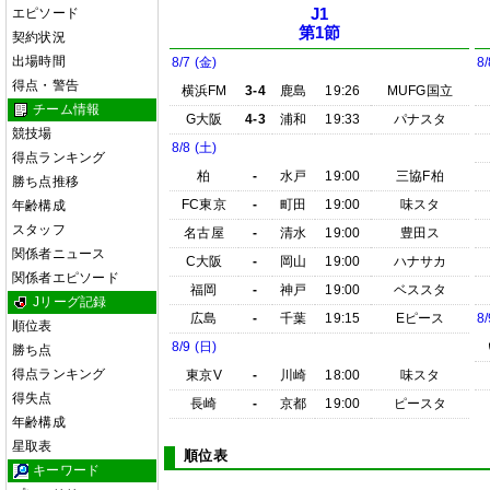
エピソード
J1
第1節
契約状況
出場時間
8/7 (金)
8/
得点・警告
横浜FM
3-4
鹿島
19:26
MUFG国立
チーム情報
G大阪
4-3
浦和
19:33
パナスタ
競技場
8/8 (土)
得点ランキング
柏
-
水戸
19:00
三協F柏
勝ち点推移
FC東京
-
町田
19:00
味スタ
年齢構成
スタッフ
名古屋
-
清水
19:00
豊田ス
関係者ニュース
C大阪
-
岡山
19:00
ハナサカ
関係者エピソード
福岡
-
神戸
19:00
ベススタ
Jリーグ記録
広島
-
千葉
19:15
Eピース
8/
順位表
8/9 (日)
勝ち点
得点ランキング
東京V
-
川崎
18:00
味スタ
得失点
長崎
-
京都
19:00
ピースタ
年齢構成
星取表
順位表
キーワード