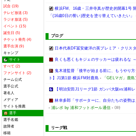
試合 (19)
横浜FM、16歳・三井寺真が歴史的開幕1号
テレビ放送 (3)
「(16歳0日の誓い)歴史を塗り替えていきたい」
ラジオ放送 (5)
イベント (15)
誕生日 (5)
ブログ
チケット発売 (4)
選手出演 (9)
日本代表DF冨安健洋の英プレミア・クリス
キャンプ
良くも悪くもキジェのサッカーは疲れるな ～
サイト
すべて (2)
鬼木達監督「後半が始まる前に、もうやり方
ファンサイト (2)
ト】J1第1節 横浜FM対鹿島
-
「GELマガ」鹿
チーム公式
選手公式
【明治安田J1リーグ1節 ガンバ大阪vs浦
著名人
メディア
林幸多郎「サポーターに、自分たちの姿勢は
サイトを推薦
-
浦レポ by 浦和フットボール通信
-
0時
選手
選手名鑑
故障者
リーグ戦
移籍