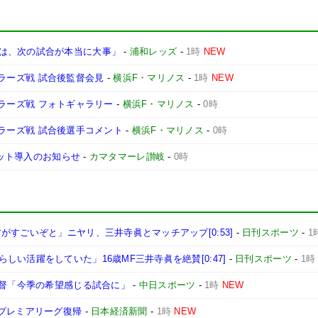
は、次の試合が本当に大事」
-
浦和レッズ
-
1時
NEW
ントラーズ戦 試合後監督会見
-
横浜F・マリノス
-
1時
NEW
ントラーズ戦 フォトギャラリー
-
横浜F・マリノス
-
0時
ントラーズ戦 試合後選手コメント
-
横浜F・マリノス
-
0時
ケット導入のお知らせ
-
カマタマーレ讃岐
-
0時
すごいぞと」ニヤリ、三井寺眞とマッチアップ[0:53]
-
日刊スポーツ
-
1
い活躍をしていた」16歳MF三井寺眞を絶賛[0:47]
-
日刊スポーツ
-
1時
監督「今季の希望感じる試合に」
-
中日スポーツ
-
1時
NEW
のプレミアリーグ復帰
-
日本経済新聞
-
1時
NEW