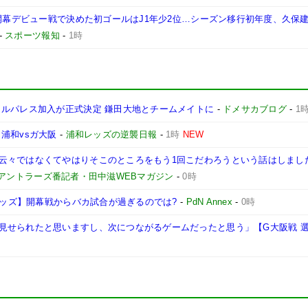
 開幕デビュー戦で決めた初ゴールはJ1年少2位…シーズン移行初年度、久保
-
スポーツ報知
-
1時
タルパレス加入が正式決定 鎌田大地とチームメイトに
-
ドメサカブログ
-
1
浦和vsガ大阪
-
浦和レッズの逆襲日報
-
1時
NEW
云々ではなくてやはりそこのところをもう1回こだわろうという話はしまし
島アントラーズ番記者・田中滋WEBマガジン
-
0時
和レッズ】開幕戦からバカ試合が過ぎるのでは?
-
PdN Annex
-
0時
見せられたと思いますし、次につながるゲームだったと思う」【G大阪戦 