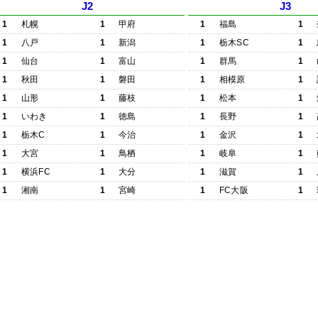
J2
J3
1
札幌
1
甲府
1
福島
1
1
八戸
1
新潟
1
栃木SC
1
1
仙台
1
富山
1
群馬
1
1
秋田
1
磐田
1
相模原
1
1
山形
1
藤枝
1
松本
1
1
いわき
1
徳島
1
長野
1
1
栃木C
1
今治
1
金沢
1
1
大宮
1
鳥栖
1
岐阜
1
1
横浜FC
1
大分
1
滋賀
1
1
湘南
1
宮崎
1
FC大阪
1