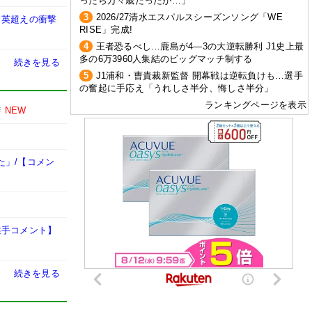
ったら万々歳だったが…」
3
2026/27清水エスパルスシーズンソング「WE
建英超えの衝撃
RISE」完成!
4
王者恐るべし…鹿島が4―3の大逆転勝利 J1史上最
多の6万3960人集結のビッグマッチ制する
続きを見る
5
J1浦和・曺貴裁新監督 開幕戦は逆転負けも…選手
の奮起に手応え「うれしさ半分、悔しさ半分」
ランキングページを表示
時
NEW
た」/【コメン
選手コメント】
続きを見る