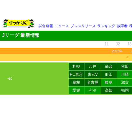
試合速報
ニュース
プレスリリース
ランキング
故障者
Jリーグ 最新情報
J1
J2
J3
2026年
＜
札幌
八戸
仙台
秋田
FC東京
東京V
町田
川崎
≪
藤枝
名古屋
岐阜
滋賀
愛媛
今治
高知
福岡