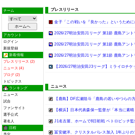
プレスリリース
チーム
金子「この戦いを『良かった』というために
2026/27明治安田J1リーグ 第1節 鹿島ア
アカウント
ログイン
2026/27明治安田J1リーグ 第1節 鹿島ア
新規登録
新着情報
2026/27明治安田J1リーグ 第1節 鹿島ア
プレスリリース (2)
【2026/27明治安田J3リーグ】ミライロチ
ニュース (4)
ブログ (2)
トピックス
ニュース
ランキング
ニュース
【鹿島】DF広瀬陸斗「鹿島の若いやつらの方が
試合
ファンサイト
【横浜】日本代表森保一監督が「本当に素晴らし
選手公式
J1名古屋、ホームで8日初戦 ペトロビッチ
著名人
日程
冨安健洋、クリスタルパレス加入 1年ぶり
予定