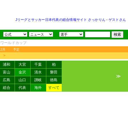
Jリーグとサッカー日本代表の総合情報サイト さっかりん
-
ゲストさん
FAワールドカップ
12月
予定
＞
浦和
大宮
千葉
柏
富山
金沢
清水
磐田
≫
広島
山口
讃岐
徳島
総合
代表
海外
すべて