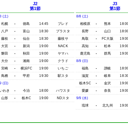
J2
J3
第1節
第1節
8 (土)
8/8 (土)
札幌
-
徳島
14:45
プレド
相模原
-
熊本
18:0
八戸
-
富山
18:30
プラスタ
長野
-
山口
18:0
藤枝
-
仙台
18:30
藤枝サ
鳥取
-
FC大阪
19:0
大宮
-
新潟
19:00
NACK
高知
-
松本
19:0
磐田
-
秋田
19:00
ヤマハ
鹿児島
-
群馬
19:0
大分
-
湘南
19:00
クラド
8/9 (日)
宮崎
-
横浜FC
19:00
いちご
福島
-
讃岐
18:0
鳥栖
-
甲府
19:30
駅スタ
滋賀
-
岐阜
18:3
9 (日)
栃木SC
-
金沢
19:0
いわき
-
今治
18:00
ハワスタ
愛媛
-
奈良
19:0
山形
-
栃木C
19:00
NDスタ
9/9 (水)
琉球
-
北九州
19:0