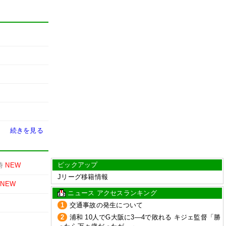
続きを見る
ピックアップ
時
NEW
Jリーグ移籍情報
NEW
ニュース アクセスランキング
1
交通事故の発生について
2
浦和 10人でG大阪に3―4で敗れる キジェ監督「勝