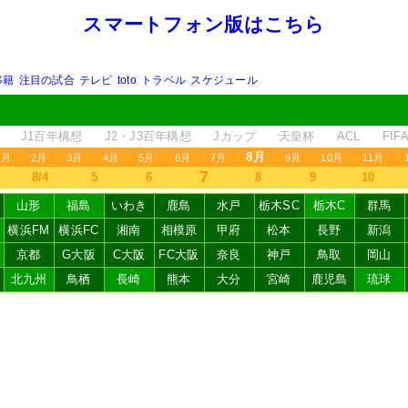
スマートフォン版はこちら
移籍
注目の試合
テレビ
toto
トラベル
スケジュール
J1百年構想
J2・J3百年構想
Jカップ
天皇杯
ACL
FI
8月
1月
2月
3月
4月
5月
6月
7月
9月
10月
11月
7
8/4
5
6
8
9
10
山形
福島
いわき
鹿島
水戸
栃木SC
栃木C
群馬
横浜FM
横浜FC
湘南
相模原
甲府
松本
長野
新潟
京都
G大阪
C大阪
FC大阪
奈良
神戸
鳥取
岡山
北九州
鳥栖
長崎
熊本
大分
宮崎
鹿児島
琉球