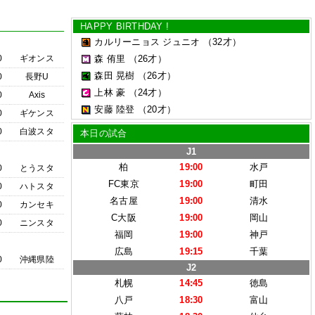
HAPPY BIRTHDAY !
カルリーニョス ジュニオ
（32才）
0
ギオンス
森 侑里
（26才）
森田 晃樹
（26才）
0
長野U
上林 豪
（24才）
0
Axis
安藤 陸登
（20才）
0
ギケンス
0
白波スタ
本日の試合
J1
柏
19:00
水戸
0
とうスタ
FC東京
19:00
町田
0
ハトスタ
名古屋
19:00
清水
0
カンセキ
C大阪
19:00
岡山
0
ニンスタ
福岡
19:00
神戸
広島
19:15
千葉
0
沖縄県陸
J2
札幌
14:45
徳島
八戸
18:30
富山