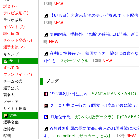
13時
NEW
試合 (2)
テレビ放送 (1)
【8月8日】大宮vs新潟のテレビ放送/ネット配信
ラジオ放送
13時
NEW
イベント (2)
誕生日 (8)
契約解除、構想外、“禁断”の移籍…J1開幕、新
チケット発売 (6)
時
NEW
選手出演 (2)
審判に“性接待”か、韓国サッカー協会に致命的
キャンプ
能性も
-
スポーツソウル
-
13時
NEW
サイト
すべて (5)
ファンサイト (4)
ブログ
チーム公式
選手公式
1992年8月7日生まれ
-
SANGARIAN'S KANTO
著名人
メディア
ジーコと共に～行こう!国立へ!!鹿島と共に戦うため
サイトを推薦
選手
J1順位予想
-
ガンバ大阪データランド(GAMBA OSAK
選手名鑑
W杯後無所属の長友佑都が東京のJ1開幕戦に来
故障者
す」
-
footballnet【サッカーまとめ】
-
13時
NEW
移籍