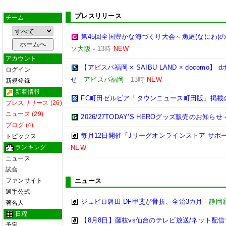
プレスリリース
チーム
第45回全国豊かな海づくり大会～魚庭(なにわ)
ソ大阪
-
13時
NEW
アカウント
【アビスパ福岡 × SAIBU LAND × doco
ログイン
せ
-
アビスパ福岡
-
13時
NEW
新規登録
新着情報
FC町田ゼルビア「タウンニュース町田版」掲載
プレスリリース (26)
ニュース (29)
2026/27TODAY’S HEROグッズ販売のお知らせ
ブログ (4)
毎月12日開催「Jリーグオンラインストア サポ
トピックス
ランキング
NEW
ニュース
試合
ファンサイト
ニュース
選手公式
ジュビロ磐田 DF甲斐が骨折、全治3カ月
-
静岡
著名人
日程
【8月8日】藤枝vs仙台のテレビ放送/ネット配信
予定