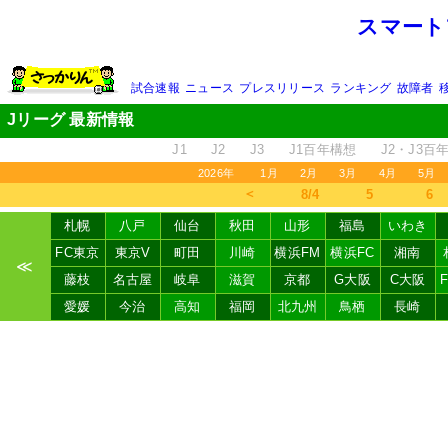
スマート
試合速報
ニュース
プレスリリース
ランキング
故障者
Jリーグ 最新情報
J1
J2
J3
J1百年構想
J2・J3百
2026年
1月
2月
3月
4月
5月
＜
8/4
5
6
札幌
八戸
仙台
秋田
山形
福島
いわき
FC東京
東京V
町田
川崎
横浜FM
横浜FC
湘南
≪
藤枝
名古屋
岐阜
滋賀
京都
G大阪
C大阪
愛媛
今治
高知
福岡
北九州
鳥栖
長崎