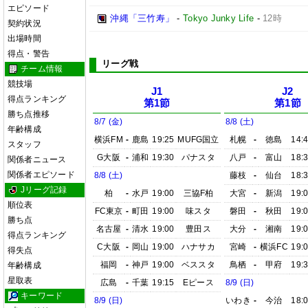
エピソード
沖縄「三竹寿」
-
Tokyo Junky Life
-
12時
契約状況
出場時間
得点・警告
リーグ戦
チーム情報
競技場
J1
J2
得点ランキング
第1節
第1節
勝ち点推移
8/7 (金)
8/8 (土)
年齢構成
横浜FM
-
鹿島
19:25
MUFG国立
札幌
-
徳島
14:
スタッフ
G大阪
-
浦和
19:30
パナスタ
八戸
-
富山
18:
関係者ニュース
関係者エピソード
8/8 (土)
藤枝
-
仙台
18:
Jリーグ記録
柏
-
水戸
19:00
三協F柏
大宮
-
新潟
19:
順位表
FC東京
-
町田
19:00
味スタ
磐田
-
秋田
19:
勝ち点
名古屋
-
清水
19:00
豊田ス
大分
-
湘南
19:
得点ランキング
C大阪
-
岡山
19:00
ハナサカ
宮崎
-
横浜FC
19:
得失点
福岡
-
神戸
19:00
ベススタ
鳥栖
-
甲府
19:
年齢構成
星取表
広島
-
千葉
19:15
Eピース
8/9 (日)
キーワード
8/9 (日)
いわき
-
今治
18: