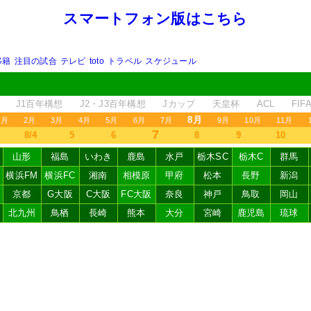
スマートフォン版はこちら
移籍
注目の試合
テレビ
toto
トラベル
スケジュール
J1百年構想
J2・J3百年構想
Jカップ
天皇杯
ACL
FI
8月
1月
2月
3月
4月
5月
6月
7月
9月
10月
11月
7
8/4
5
6
8
9
10
山形
福島
いわき
鹿島
水戸
栃木SC
栃木C
群馬
横浜FM
横浜FC
湘南
相模原
甲府
松本
長野
新潟
京都
G大阪
C大阪
FC大阪
奈良
神戸
鳥取
岡山
北九州
鳥栖
長崎
熊本
大分
宮崎
鹿児島
琉球