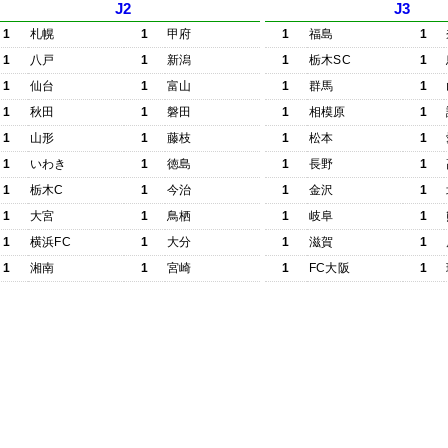
J2
J3
1
札幌
1
甲府
1
福島
1
1
八戸
1
新潟
1
栃木SC
1
1
仙台
1
富山
1
群馬
1
1
秋田
1
磐田
1
相模原
1
1
山形
1
藤枝
1
松本
1
1
いわき
1
徳島
1
長野
1
1
栃木C
1
今治
1
金沢
1
1
大宮
1
鳥栖
1
岐阜
1
1
横浜FC
1
大分
1
滋賀
1
1
湘南
1
宮崎
1
FC大阪
1