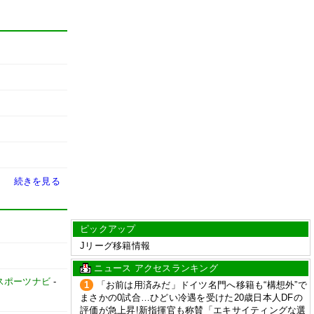
続きを見る
ピックアップ
Jリーグ移籍情報
ニュース アクセスランキング
スポーツナビ
-
1
「お前は用済みだ」ドイツ名門へ移籍も“構想外”で
まさかの0試合…ひどい冷遇を受けた20歳日本人DFの
評価が急上昇!新指揮官も称賛「エキサイティングな選