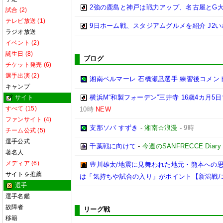
2強の鹿島と神戸は戦力アップ、名古屋とG大
試合 (2)
テレビ放送 (1)
9日ホーム戦、スタジアムグルメを紹介 J2い
ラジオ放送
イベント (2)
誕生日 (8)
ブログ
チケット発売 (6)
選手出演 (2)
湘南ベルマーレ 石橋瀬凪選手 練習後コメント@馬入
キャンプ
横浜M“和製フォーデン”三井寺 16歳4カ月
サイト
すべて (15)
10時
NEW
ファンサイト (4)
支那ソバ すずき
-
湘南☆浪漫
-
9時
チーム公式 (5)
選手公式
千葉戦に向けて
-
今週のSANFRECCE Diary
著名人
メディア (6)
豊川雄太/地震に見舞われた地元・熊本への
サイトを推薦
は「気持ちや試合の入り」がポイント【新潟戦/
選手
選手名鑑
故障者
リーグ戦
移籍