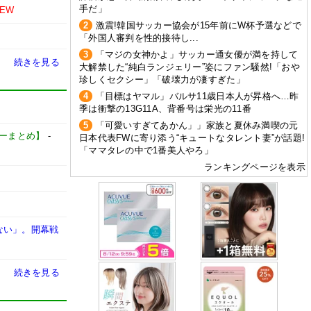
手だ」
NEW
2
激震!韓国サッカー協会が15年前にW杯予選などで
「外国人審判を性的接待し...
3
「マジの女神かよ」サッカー通女優が満を持して
続きを見る
大解禁した“純白ランジェリー”姿にファン騒然!「おや
珍しくセクシー」「破壊力が凄すぎた」
4
「目標はヤマル」バルサ11歳日本人が昇格へ…昨
季は衝撃の13G11A、背番号は栄光の11番
5
「可愛いすぎてあかん」」家族と夏休み満喫の元
サッカーまとめ】
-
日本代表FWに寄り添う“キュートなタレント妻”が話題!
「ママタレの中で1番美人やろ」
ランキングページを表示
ない」。開幕戦
続きを見る