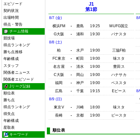
エピソード
J1
第1節
契約状況
出場時間
8/7 (金)
8/
得点・警告
横浜FM
-
鹿島
19:25
MUFG国立
チーム情報
G大阪
-
浦和
19:30
パナスタ
競技場
8/8 (土)
得点ランキング
柏
-
水戸
19:00
三協F柏
勝ち点推移
FC東京
-
町田
19:00
味スタ
年齢構成
スタッフ
名古屋
-
清水
19:00
豊田ス
関係者ニュース
C大阪
-
岡山
19:00
ハナサカ
関係者エピソード
福岡
-
神戸
19:00
ベススタ
Jリーグ記録
広島
-
千葉
19:15
Eピース
8/
順位表
8/9 (日)
勝ち点
得点ランキング
東京V
-
川崎
18:00
味スタ
得失点
長崎
-
京都
19:00
ピースタ
年齢構成
星取表
順位表
キーワード