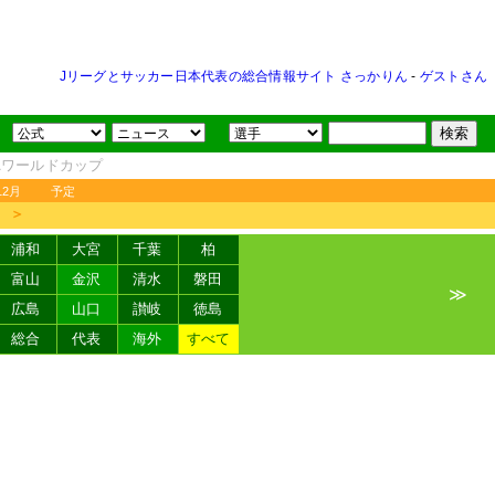
Jリーグとサッカー日本代表の総合情報サイト さっかりん
-
ゲストさん
FAワールドカップ
12月
予定
＞
浦和
大宮
千葉
柏
富山
金沢
清水
磐田
≫
広島
山口
讃岐
徳島
総合
代表
海外
すべて