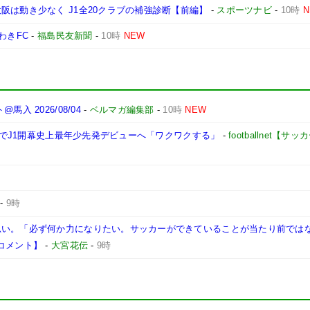
阪は動き少なく J1全20クラブの補強診断【前編】
-
スポーツナビ
-
10時
わきFC
-
福島民友新聞
-
10時
NEW
 2026/08/04
-
ベルマガ編集部
-
10時
NEW
5日でJ1開幕史上最年少先発デビューへ「ワクワクする」
-
footballnet【
-
9時
思い。「必ず何か力になりたい。サッカーができていることが当たり前では
コメント】
-
大宮花伝
-
9時