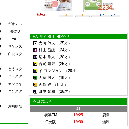
0
ギオンス
0
長野U
HAPPY BIRTHDAY !
0
Axis
大崎 玲央
（35才）
0
ギケンス
村上 昌謙
（34才）
0
白波スタ
荒木 隼人
（30才）
石尾 陸登
（25才）
0
とうスタ
イ ヨンジュン
（20才）
0
ハトスタ
大藤 颯太
（19才）
0
カンセキ
古賀 竣
（19才）
0
ニンスタ
田中 希和
（19才）
本日の試合
0
沖縄県陸
J1
横浜FM
19:25
鹿島
G大阪
19:30
浦和