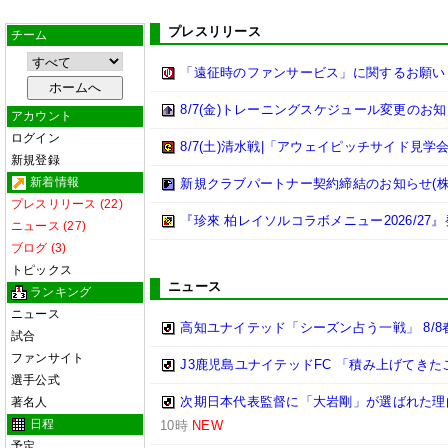
プレスリリース
チーム
「遠征時のファンサービス」に関するお願い
8/7(金)トレーニングスケジュール変更のお
アカウント
ログイン
8/7(土)清水戦|「アウェイピッチサイド見
新規登録
新着情報
新規クラブパートナー契約締結のお知らせ(株
プレスリリース (22)
『珍來 柏レイソルコラボメニュー2026/27
ニュース (27)
ブログ (3)
トピックス
ニュース
ランキング
ニュース
高知ユナイテッド「シーズン占う一戦」 8/
試合
ファンサイト
J3鹿児島ユナイテッドFC 「積み上げてき
選手公式
次期日本代表監督に「大岩剛」が選ばれた理
著名人
日程
10時
NEW
予定