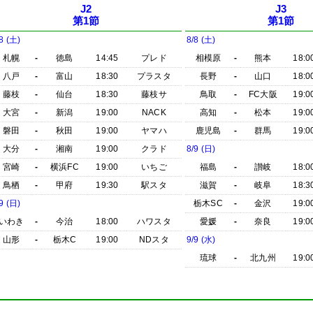
J2
J3
第1節
第1節
8 (土)
8/8 (土)
札幌
-
徳島
14:45
プレド
相模原
-
熊本
18:0
八戸
-
富山
18:30
プラスタ
長野
-
山口
18:0
藤枝
-
仙台
18:30
藤枝サ
鳥取
-
FC大阪
19:0
大宮
-
新潟
19:00
NACK
高知
-
松本
19:0
磐田
-
秋田
19:00
ヤマハ
鹿児島
-
群馬
19:0
大分
-
湘南
19:00
クラド
8/9 (日)
宮崎
-
横浜FC
19:00
いちご
福島
-
讃岐
18:0
鳥栖
-
甲府
19:30
駅スタ
滋賀
-
岐阜
18:3
9 (日)
栃木SC
-
金沢
19:0
いわき
-
今治
18:00
ハワスタ
愛媛
-
奈良
19:0
山形
-
栃木C
19:00
NDスタ
9/9 (水)
琉球
-
北九州
19:0