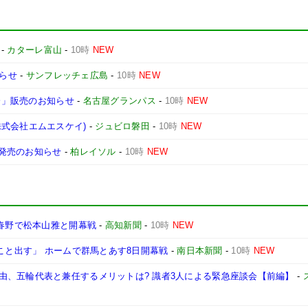
-
カターレ富山
-
10時
NEW
知らせ
-
サンフレッチェ広島
-
10時
NEW
学会」販売のお知らせ
-
名古屋グランパス
-
10時
NEW
式会社エムエスケイ)
-
ジュビロ磐田
-
10時
NEW
』発売のお知らせ
-
柏レイソル
-
10時
NEW
8春野で松本山雅と開幕戦
-
高知新聞
-
10時
NEW
たこと出す」 ホームで群馬とあす8日開幕戦
-
南日本新聞
-
10時
NEW
由、五輪代表と兼任するメリットは? 識者3人による緊急座談会【前編】
-