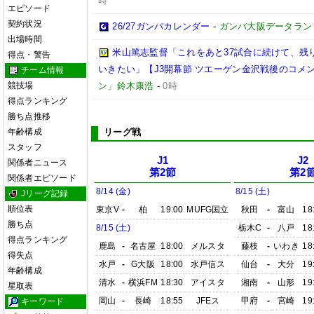
時
エピソード
契約状況
26/27ガンバカレンダー
-
ガンバ大阪データランド(GA
出場時間
米山篤志監督「これをあと37試合に続けて、残
得点・警告
いきたい」【J3開幕節 ツエーゲン金沢戦後のコメント】(
チーム情報
競技場
ン」鈴木康浩
-
0時
得点ランキング
勝ち点推移
年齢構成
リーグ戦
スタッフ
J1
J2
関係者ニュース
第2節
第2
関係者エピソード
8/14 (金)
8/15 (土)
Jリーグ記録
順位表
東京V
-
柏
19:00
MUFG国立
秋田
-
富山
18
勝ち点
8/15 (土)
栃木C
-
八戸
18
得点ランキング
鹿島
-
名古屋
18:00
メルスタ
藤枝
-
いわき
18
得失点
水戸
-
G大阪
18:00
水戸信ス
仙台
-
大分
19
年齢構成
清水
-
横浜FM
18:30
アイスタ
湘南
-
山形
19
星取表
岡山
-
長崎
18:55
JFEス
甲府
-
宮崎
19
キーワード