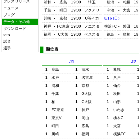
プレスリリース
浦和
-
広島
19:00
埼玉
新潟
-
札幌
19
ニュース
千葉
-
町田
19:00
フクアリ
今治
-
大宮
19
ブログ
川崎
-
京都
19:00
U等々力
8/16 (日)
データ・その他
神戸
-
FC東京
19:00
ノエスタ
横浜FC
-
磐田
18
ダウンロード
福岡
-
C大阪
19:00
ベススタ
徳島
-
鳥栖
19
toto
試合
選手
順位表
J1
J2
1
鹿島
1
清水
1
札幌
1
水戸
1
名古屋
1
八戸
1
浦和
1
京都
1
仙台
1
千葉
1
G大阪
1
秋田
1
柏
1
C大阪
1
山形
1
FC東京
1
神戸
1
いわき
1
東京V
1
岡山
1
栃木C
1
町田
1
広島
1
大宮
1
川崎
1
福岡
1
横浜FC