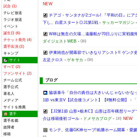
NEW
試合 (1)
テレビ放送
チアゴ・サンタナが2ゴール! 『平和の日』に
ラジオ放送
下し、白星スタート◎J1第1戦
-
サッカーマガジン
イベント
誕生日 (6)
W杯は無念の欠場…遠藤航が70日ぶりに実戦復帰
チケット発売 (4)
ダイジェストWEB
-
0時
選手出演 (3)
伊東純也が開幕節でいきなりアシスト!! ゲン
キャンプ
左足クロス
-
ゲキサカ
-
0時
サイト
すべて (2)
ファンサイト (2)
ブログ
チーム公式
選手公式
脇坂泰斗「自分の責任は大きいんじゃないかなっ
著名人
1節 vs東京V【試合後コメント】【#無料公開】
-
「
メディア
サイトを推薦
【J2第1節 山形×栃木C】山形は百年構想リー
選手
介は移籍後初ゴール
-
ドメサカブログ
-
1時
NEW
選手名鑑
故障者
モンテ、佐藤GK神セーブ!粘勝ホーム開幕・愛媛
移籍