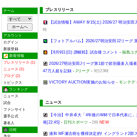
プレスリリース
チーム
【試合情報】AWAY 8/15(土) 2026/27 明治安田
時
アカウント
【フォトアルバム】2026/27明治安田J2リーグ 第
ログイン
新規登録
【8月9日(日) 讃岐戦】試合後コメント
-
福島ユ
新着情報
プレスリリース (1)
2026/27明治安田Jリーグ第1節で節別最多入場
ニュース (3)
47万人超を記録
-
Jリーグ
-
9日23時
ブログ (2)
VICTORY AUCTION実施のお知らせ
-
モンテデ
トピックス
ランキング
ニュース
ニュース
試合
ファンサイト
【今治】中井卓大「4年後のW杯で日本代表に」
選手公式
発[22:45]
-
日刊スポーツ
-
2時
NEW
著名人
日程
浦和 MF瀬古樹を獲得決定的! イングランド2
予定