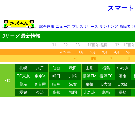
スマート
試合速報
ニュース
プレスリリース
ランキング
故障者
Jリーグ 最新情報
J1
J2
J3
J1百年構想
J2・J3百
2026年
1月
2月
3月
4月
5月
＜
8/6
7
8
札幌
八戸
仙台
秋田
山形
福島
いわき
FC東京
東京V
町田
川崎
横浜FM
横浜FC
湘南
≪
藤枝
名古屋
岐阜
滋賀
京都
G大阪
C大阪
愛媛
今治
高知
福岡
北九州
鳥栖
長崎