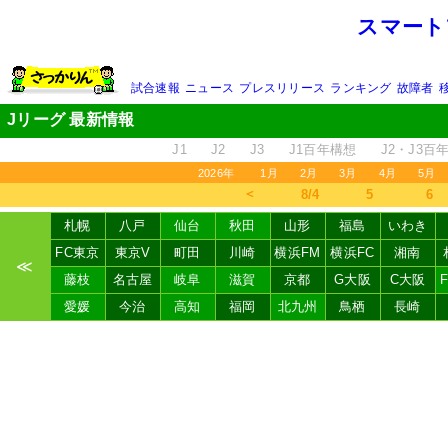
スマート
試合速報
ニュース
プレスリリース
ランキング
故障者
Jリーグ 最新情報
J1
J2
J3
J1百年構想
J2・J3百
2026年
1月
2月
3月
4月
5月
＜
8/4
5
6
札幌
八戸
仙台
秋田
山形
福島
いわき
FC東京
東京V
町田
川崎
横浜FM
横浜FC
湘南
≪
藤枝
名古屋
岐阜
滋賀
京都
G大阪
C大阪
愛媛
今治
高知
福岡
北九州
鳥栖
長崎