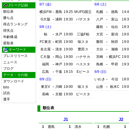
8/7 (金)
8/8 (土)
Jリーグ記録
順位表
横浜FM
-
鹿島
19:25
MUFG国立
札幌
-
徳島
14:
勝ち点
G大阪
-
浦和
19:30
パナスタ
八戸
-
富山
18:
得点ランキング
8/8 (土)
藤枝
-
仙台
18:
得失点
柏
-
水戸
19:00
三協F柏
大宮
-
新潟
19:
年齢構成
FC東京
-
町田
19:00
味スタ
磐田
-
秋田
19:
星取表
名古屋
-
清水
19:00
豊田ス
大分
-
湘南
19:
キーワード
プレスリリース
C大阪
-
岡山
19:00
ハナサカ
宮崎
-
横浜FC
19:
ニュース
福岡
-
神戸
19:00
ベススタ
鳥栖
-
甲府
19:
ブログ
広島
-
千葉
19:15
Eピース
8/9 (日)
データ・その他
8/9 (日)
いわき
-
今治
18:
ダウンロード
東京V
-
川崎
18:00
味スタ
山形
-
栃木C
19:
toto
試合
長崎
-
京都
19:00
ピースタ
選手
順位表
J1
J2
1
鹿島
1
清水
1
札幌
1