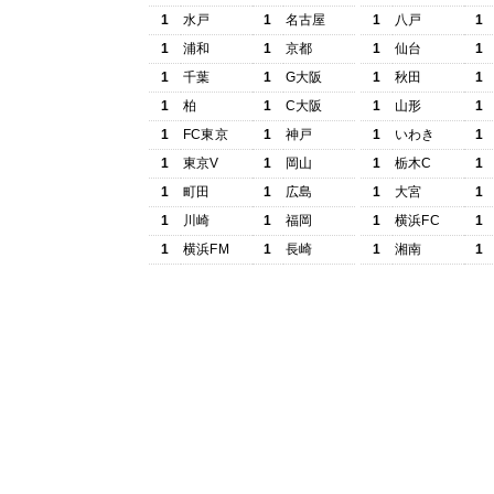
1
水戸
1
名古屋
1
八戸
1
1
浦和
1
京都
1
仙台
1
1
千葉
1
G大阪
1
秋田
1
1
柏
1
C大阪
1
山形
1
1
FC東京
1
神戸
1
いわき
1
1
東京V
1
岡山
1
栃木C
1
1
町田
1
広島
1
大宮
1
1
川崎
1
福岡
1
横浜FC
1
1
横浜FM
1
長崎
1
湘南
1