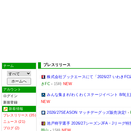
プレスリリース
チーム
株式会社ブックエースにて「2026/27 いわき
きFC
-
15時
NEW
アカウント
みんな集まれ!わくわくステージイベント 8/8(土
ログイン
NEW
新規登録
新着情報
2026/27SEASON マッチデーグッズ販売決定!
-
プレスリリース (35)
ニュース (21)
池戸柊宇選手 2026/27シーズンJFA・Jリー
ブログ (2)
岡山
-
15時
NEW