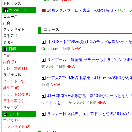
トピックス
ランキング
次回ファンサービス実施日のお知らせ
-
ロアッ
ニュース
試合
ファンサイト
ニュース
選手公式
【8月8日】宮崎vs横浜FCのテレビ放送/ネット
著名人
Goal.com
-
15時
NEW
日程
予定
リバプール・遠藤航 サラーからトラブゾンスポ
試合 (2)
東スポ
-
15時
NEW
テレビ放送 (1)
ラジオ放送
中京大2年生MF岩本悠庵、J1神戸への帰還が
イベント (2)
15時
NEW
誕生日 (8)
チケット発売 (6)
J1FC東京MF佐藤恵允、新10番がエースとな
選手出演 (4)
タイトルを」
-
サンスポ
-
15時
NEW
キャンプ
サッカー日本代表、エクアドルと初戦 10月のキ
サイト
すべて (3)
ファンサイト (2)