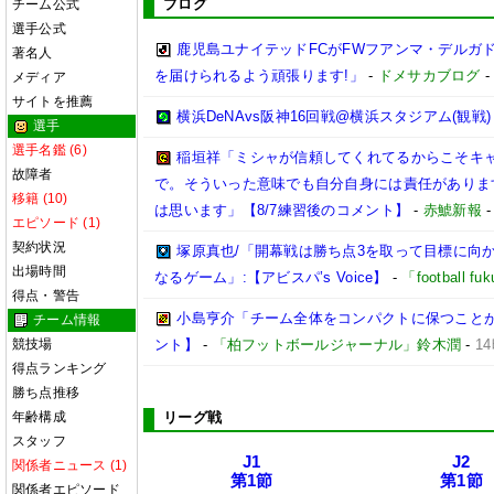
ブログ
チーム公式
選手公式
鹿児島ユナイテッドFCがFWフアンマ・デルガ
著名人
を届けられるよう頑張ります!」
-
ドメサカブログ
メディア
サイトを推薦
横浜DeNAvs阪神16回戦@横浜スタジアム(観戦)
選手
選手名鑑 (6)
稲垣祥「ミシャが信頼してくれてるからこそキ
故障者
で。そういった意味でも自分自身には責任がありま
移籍 (10)
は思います」【8/7練習後のコメント】
-
赤鯱新報
エピソード (1)
契約状況
塚原真也/「開幕戦は勝ち点3を取って目標に向
出場時間
なるゲーム」:【アビスパ’s Voice】
-
「football 
得点・警告
小島亨介「チーム全体をコンパクトに保つことが大事
チーム情報
競技場
ント】
-
「柏フットボールジャーナル」鈴木潤
-
1
得点ランキング
勝ち点推移
年齢構成
リーグ戦
スタッフ
J1
J2
関係者ニュース (1)
第1節
第1節
関係者エピソード