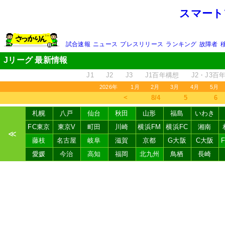
スマート
試合速報
ニュース
プレスリリース
ランキング
故障者
Jリーグ 最新情報
J1
J2
J3
J1百年構想
J2・J3百
2026年
1月
2月
3月
4月
5月
＜
8/4
5
6
札幌
八戸
仙台
秋田
山形
福島
いわき
FC東京
東京V
町田
川崎
横浜FM
横浜FC
湘南
≪
藤枝
名古屋
岐阜
滋賀
京都
G大阪
C大阪
愛媛
今治
高知
福岡
北九州
鳥栖
長崎