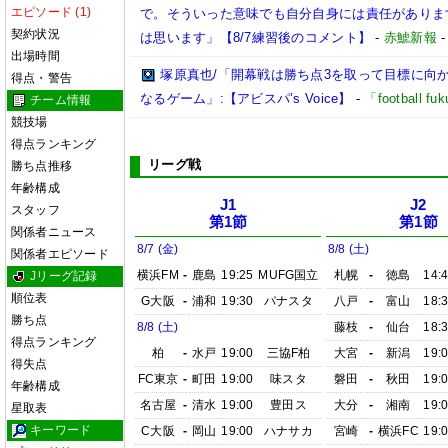
エピソード (1)
で。そういった意味でも自分自身には責任がありま
契約状況
は思います」【8/7練習後のコメント】
-
赤鯱新報
出場時間
塚原真也/「開幕戦は勝ち点3を取って目標に向
得点・警告
なるゲーム」:【アビスパ’s Voice】
-
「football 
チーム情報
競技場
得点ランキング
リーグ戦
勝ち点推移
年齢構成
J1
J2
スタッフ
第1節
第1節
関係者ニュース
8/7 (金)
8/8 (土)
関係者エピソード
横浜FM
-
鹿島
19:25
MUFG国立
札幌
-
徳島
14:
Jリーグ記録
順位表
G大阪
-
浦和
19:30
パナスタ
八戸
-
富山
18:
勝ち点
8/8 (土)
藤枝
-
仙台
18:
得点ランキング
柏
-
水戸
19:00
三協F柏
大宮
-
新潟
19:
得失点
FC東京
-
町田
19:00
味スタ
磐田
-
秋田
19:
年齢構成
名古屋
-
清水
19:00
豊田ス
大分
-
湘南
19:
星取表
キーワード
C大阪
-
岡山
19:00
ハナサカ
宮崎
-
横浜FC
19: