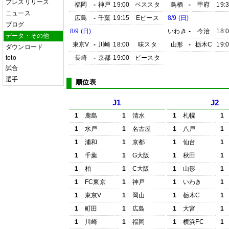
プレスリリース
福岡
-
神戸
19:00
ベススタ
鳥栖
-
甲府
19:
ニュース
広島
-
千葉
19:15
Eピース
8/9 (日)
ブログ
8/9 (日)
いわき
-
今治
18:
データ・その他
東京V
-
川崎
18:00
味スタ
山形
-
栃木C
19:
ダウンロード
toto
長崎
-
京都
19:00
ピースタ
試合
選手
順位表
J1
J2
1
鹿島
1
清水
1
札幌
1
1
水戸
1
名古屋
1
八戸
1
1
浦和
1
京都
1
仙台
1
1
千葉
1
G大阪
1
秋田
1
1
柏
1
C大阪
1
山形
1
1
FC東京
1
神戸
1
いわき
1
1
東京V
1
岡山
1
栃木C
1
1
町田
1
広島
1
大宮
1
1
川崎
1
福岡
1
横浜FC
1