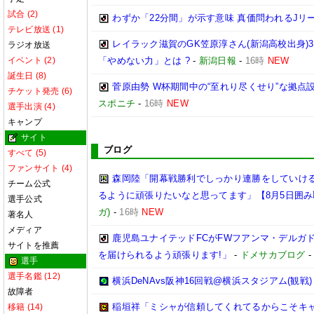
試合 (2)
わずか「22分間」が示す意味 真価問われるJリ
テレビ放送 (1)
レイラック滋賀のGK笠原淳さん(新潟高校出身)3
ラジオ放送
イベント (2)
「やめない力」とは ?
-
新潟日報
-
16時
NEW
誕生日 (8)
菅原由勢 W杯期間中の“至れり尽くせり”な拠
チケット発売 (6)
スポニチ
-
16時
NEW
選手出演 (4)
キャンプ
サイト
ブログ
すべて (5)
ファンサイト (4)
森岡陸「開幕戦勝利でしっかり連勝をしていけ
チーム公式
るように頑張りたいなと思ってます」【8月5日囲
選手公式
ガ)
-
16時
NEW
著名人
メディア
鹿児島ユナイテッドFCがFWフアンマ・デルガ
サイトを推薦
を届けられるよう頑張ります!」
-
ドメサカブログ
選手
選手名鑑 (12)
横浜DeNAvs阪神16回戦@横浜スタジアム(観戦)
故障者
稲垣祥「ミシャが信頼してくれてるからこそキ
移籍 (14)