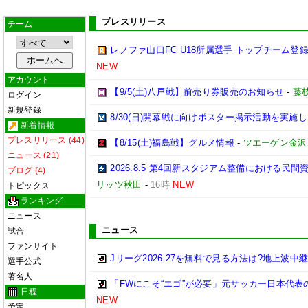
プレスリリース
チーム
レノファ山口FC U18所属選手 トップチーム登録
NEW
アカウント
【9/5(土)八戸戦】前売り券販売のお知らせ
-
藤枝
ログイン
新規登録
8/30(日)開幕戦に向けポスター掲示活動を実施
新着情報
プレスリリース (44)
【8/15(土)福島戦】グルメ情報
-
ツエーゲン金沢
ニュース (21)
2026.8.5 第4回新スタジアム整備における
ブログ (4)
リッツ秋田
-
16時
NEW
トピックス
ランキング
ニュース
ニュース
試合
ファンサイト
Jリーグ2026-27を無料で見る方法は?地上波中
選手公式
著名人
「FWにこそ“エゴ”が必要」元サッカー日本代
日程
NEW
予定