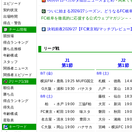
08月07日ベガルタ仙台ニュースまとめ
-
関東で
エピソード
契約状況
ついに始まる2026/27シーズン。どうなるFC岐阜【2
出場時間
FC岐阜を徹底的に応援する公式ウェブマガジン～
得点・警告
決戦前夜2026/27【FC東京戦/マッチプレビュー
チーム情報
競技場
得点ランキング
リーグ戦
勝ち点推移
年齢構成
J1
J2
スタッフ
第1節
第1節
関係者ニュース
8/7 (金)
8/8 (土)
関係者エピソード
横浜FM
-
鹿島
19:25
MUFG国立
札幌
-
徳島
14:
Jリーグ記録
順位表
G大阪
-
浦和
19:30
パナスタ
八戸
-
富山
18:
勝ち点
8/8 (土)
藤枝
-
仙台
18:
得点ランキング
柏
-
水戸
19:00
三協F柏
大宮
-
新潟
19:
得失点
FC東京
-
町田
19:00
味スタ
磐田
-
秋田
19:
年齢構成
名古屋
-
清水
19:00
豊田ス
大分
-
湘南
19:
星取表
キーワード
C大阪
-
岡山
19:00
ハナサカ
宮崎
-
横浜FC
19: