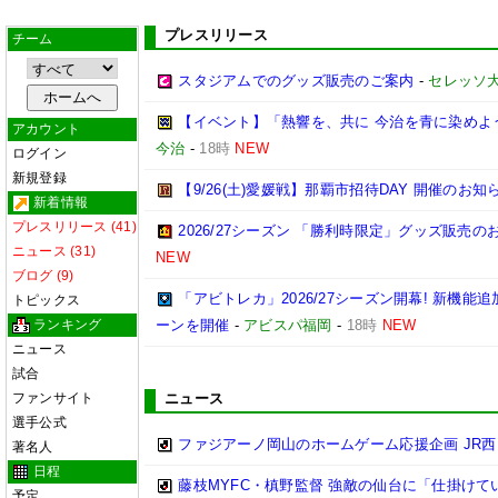
プレスリリース
チーム
スタジアムでのグッズ販売のご案内
-
セレッソ
【イベント】「熱響を、共に 今治を青に染めよう
アカウント
今治
-
18時
NEW
ログイン
新規登録
【9/26(土)愛媛戦】那覇市招待DAY 開催のお知
新着情報
プレスリリース (41)
2026/27シーズン 「勝利時限定」グッズ販売の
ニュース (31)
NEW
ブログ (9)
「アビトレカ」2026/27シーズン開幕! 新機
トピックス
ランキング
ーンを開催
-
アビスパ福岡
-
18時
NEW
ニュース
試合
ファンサイト
ニュース
選手公式
ファジアーノ岡山のホームゲーム応援企画 JR
著名人
日程
藤枝MYFC・槙野監督 強敵の仙台に「仕掛けて
予定