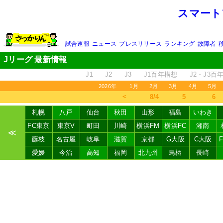
スマート
試合速報
ニュース
プレスリリース
ランキング
故障者
Jリーグ 最新情報
J1
J2
J3
J1百年構想
J2・J3百
2026年
1月
2月
3月
4月
5月
＜
8/4
5
6
札幌
八戸
仙台
秋田
山形
福島
いわき
FC東京
東京V
町田
川崎
横浜FM
横浜FC
湘南
≪
藤枝
名古屋
岐阜
滋賀
京都
G大阪
C大阪
愛媛
今治
高知
福岡
北九州
鳥栖
長崎