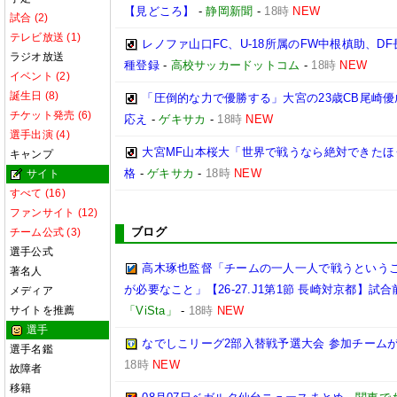
【見どころ】
-
静岡新聞
-
18時
NEW
試合 (2)
テレビ放送 (1)
レノファ山口FC、U-18所属のFW中根槙助、D
ラジオ放送
種登録
-
高校サッカードットコム
-
18時
NEW
イベント (2)
誕生日 (8)
「圧倒的な力で優勝する」大宮の23歳CB尾崎
チケット発売 (6)
応え
-
ゲキサカ
-
18時
NEW
選手出演 (4)
大宮MF山本桜大「世界で戦うなら絶対できたほ
キャンプ
格
-
ゲキサカ
-
18時
NEW
サイト
すべて (16)
ファンサイト (12)
ブログ
チーム公式 (3)
選手公式
高木琢也監督「チームの一人一人で戦うという
著名人
が必要なこと」【26-27.J1第1節 長崎対京都】試合
メディア
サイトを推薦
「ViSta」
-
18時
NEW
選手
なでしこリーグ2部入替戦予選大会 参加チームが
選手名鑑
18時
NEW
故障者
移籍