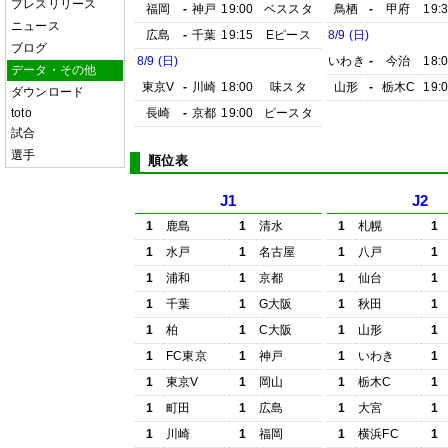
プレスリリース
福岡
-
神戸
19:00
ベススタ
鳥栖
-
甲府
19:
ニュース
広島
-
千葉
19:15
Eピース
8/9 (日)
ブログ
8/9 (日)
いわき
-
今治
18:
データ・その他
東京V
-
川崎
18:00
味スタ
山形
-
栃木C
19:
ダウンロード
toto
長崎
-
京都
19:00
ピースタ
試合
選手
順位表
J1
J2
1
鹿島
1
清水
1
札幌
1
1
水戸
1
名古屋
1
八戸
1
1
浦和
1
京都
1
仙台
1
1
千葉
1
G大阪
1
秋田
1
1
柏
1
C大阪
1
山形
1
1
FC東京
1
神戸
1
いわき
1
1
東京V
1
岡山
1
栃木C
1
1
町田
1
広島
1
大宮
1
1
川崎
1
福岡
1
横浜FC
1