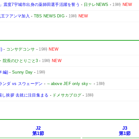
」震度7宇城市出身の薬師田選手活躍を誓う
-
日テレNEWS
-
19時
NEW
点王フアンマ加入
-
TBS NEWS DIG
-
19時
NEW
)
-
コンサデコンサ
-
19時
NEW
・院長のひとりごと3
-
19時
NEW
チ編)
-
Sunny Day
-
19時
ランダ vs スウェーデン
-
～above JEF only sky～
-
18時
場し挨拶 去就に注目集まる
-
ドメサカブログ
-
18時
J2
J3
第1節
第1節