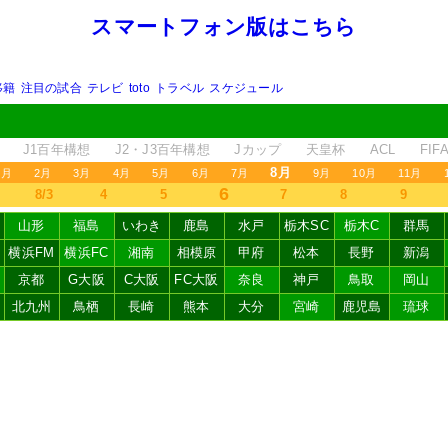
スマートフォン版はこちら
移籍
注目の試合
テレビ
toto
トラベル
スケジュール
J1百年構想
J2・J3百年構想
Jカップ
天皇杯
ACL
FI
8月
1月
2月
3月
4月
5月
6月
7月
9月
10月
11月
6
8/3
4
5
7
8
9
山形
福島
いわき
鹿島
水戸
栃木SC
栃木C
群馬
横浜FM
横浜FC
湘南
相模原
甲府
松本
長野
新潟
京都
G大阪
C大阪
FC大阪
奈良
神戸
鳥取
岡山
北九州
鳥栖
長崎
熊本
大分
宮崎
鹿児島
琉球