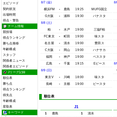
8/7 (金)
8/
エピソード
契約状況
横浜FM
-
鹿島
19:25
MUFG国立
出場時間
G大阪
-
浦和
19:30
パナスタ
得点・警告
8/8 (土)
チーム情報
柏
-
水戸
19:00
三協F柏
競技場
FC東京
-
町田
19:00
味スタ
得点ランキング
名古屋
-
清水
19:00
豊田ス
勝ち点推移
年齢構成
C大阪
-
岡山
19:00
ハナサカ
スタッフ
福岡
-
神戸
19:00
ベススタ
関係者ニュース
広島
-
千葉
19:15
Eピース
8/
関係者エピソード
8/9 (日)
Jリーグ記録
東京V
-
川崎
18:00
味スタ
順位表
勝ち点
長崎
-
京都
19:00
ピースタ
得点ランキング
得失点
順位表
年齢構成
星取表
J1
キーワード
1
鹿島
1
清水