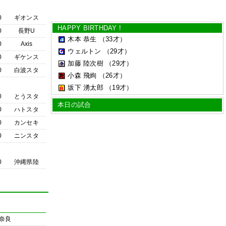
0
ギオンス
HAPPY BIRTHDAY !
0
長野U
木本 恭生
（33才）
0
Axis
ウェルトン
（29才）
0
ギケンス
加藤 陸次樹
（29才）
0
白波スタ
小森 飛絢
（26才）
坂下 湧太郎
（19才）
0
とうスタ
本日の試合
0
ハトスタ
0
カンセキ
0
ニンスタ
0
沖縄県陸
奈良