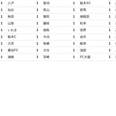
1
八戸
1
新潟
1
栃木SC
1
1
仙台
1
富山
1
群馬
1
1
秋田
1
磐田
1
相模原
1
1
山形
1
藤枝
1
松本
1
1
いわき
1
徳島
1
長野
1
1
栃木C
1
今治
1
金沢
1
1
大宮
1
鳥栖
1
岐阜
1
1
横浜FC
1
大分
1
滋賀
1
1
湘南
1
宮崎
1
FC大阪
1