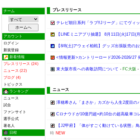
プレスリリース
チーム
テレビ朝日系列「ラブ!!Jリーグ」にてヴィ
【LINEミニアプリ抽選】 8月11日(火)1
アカウント
ログイン
【8/8(土)アウェイ柏戦】グッズ出張販売の
新規登録
新着情報
<情報更新>カントリーロード2026-2026/2
プレスリリース (24)
東大阪市長への表敬訪問について
-
FC大阪
ニュース (22)
ブログ (4)
トピックス
ニュース
ランキング
ニュース
澤穂希さん「まさか」カズから人生2度目のバラ1
試合
ファンサイト
Cロナウドが10億円超×約10台の超高級車コ
選手公式
【J2甲府】「体がすごく動けている状態」鳥
著名人
日程
時
NEW
予定