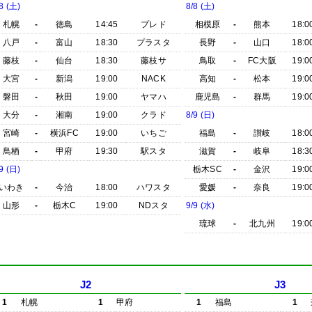
8 (土)
8/8 (土)
札幌
-
徳島
14:45
プレド
相模原
-
熊本
18:0
八戸
-
富山
18:30
プラスタ
長野
-
山口
18:0
藤枝
-
仙台
18:30
藤枝サ
鳥取
-
FC大阪
19:0
大宮
-
新潟
19:00
NACK
高知
-
松本
19:0
磐田
-
秋田
19:00
ヤマハ
鹿児島
-
群馬
19:0
大分
-
湘南
19:00
クラド
8/9 (日)
宮崎
-
横浜FC
19:00
いちご
福島
-
讃岐
18:0
鳥栖
-
甲府
19:30
駅スタ
滋賀
-
岐阜
18:3
9 (日)
栃木SC
-
金沢
19:0
いわき
-
今治
18:00
ハワスタ
愛媛
-
奈良
19:0
山形
-
栃木C
19:00
NDスタ
9/9 (水)
琉球
-
北九州
19:0
J2
J3
1
札幌
1
甲府
1
福島
1