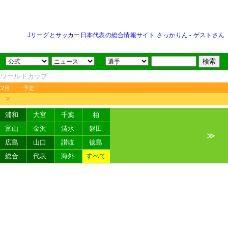
Jリーグとサッカー日本代表の総合情報サイト さっかりん
-
ゲストさん
FAワールドカップ
12月
予定
＞
浦和
大宮
千葉
柏
富山
金沢
清水
磐田
≫
広島
山口
讃岐
徳島
総合
代表
海外
すべて