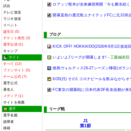
ロアッソ熊本が全体練習再開「今も断水続く
試合
テレビ放送
開幕直前の鹿児島ユナイテッドFCに元J2得
ラジオ放送
イベント
誕生日 (5)
ブログ
チケット発売 (3)
選手出演 (5)
KICK OFF! HOKKAIDO(2026年8月1日放送回
キャンプ
いよいよJリーグが開幕します!
-
工藤鍼灸院
サイト
すべて (13)
徳島ヴォルティス26-27シーズン陣容(ボラン
ファンサイト (5)
チーム公式 (7)
6/20(日) その1 コロナビールを飲みながらオ
選手公式
著名人
FC東京の開幕戦に日本代表DF長友佑都が来
メディア (1)
サイトを推薦
選手
リーグ戦
選手名鑑
J1
故障者
第1節
移籍