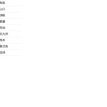
鳥取
山口
讃岐
愛媛
高知
北九州
熊本
鹿児島
琉球