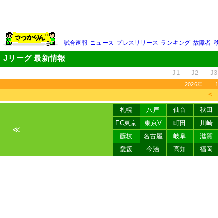
試合速報
ニュース
プレスリリース
ランキング
故障者
Jリーグ 最新情報
J1
J2
J3
2026年
＜
札幌
八戸
仙台
秋田
FC東京
東京V
町田
川崎
≪
藤枝
名古屋
岐阜
滋賀
愛媛
今治
高知
福岡