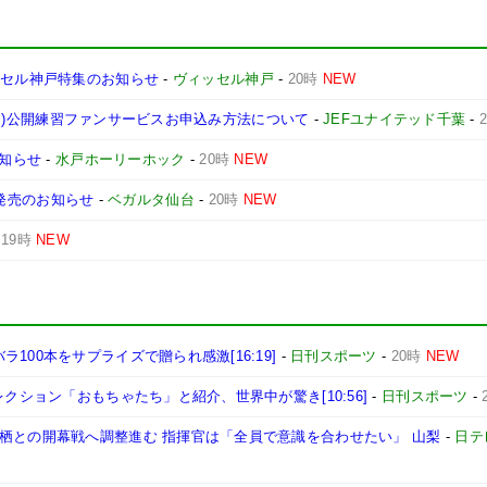
ッセル神戸特集のお知らせ
-
ヴィッセル神戸
-
20時
NEW
7日(月)公開練習ファンサービスお申込み方法について
-
JEFユナイテッド千葉
-
お知らせ
-
水戸ホーリーホック
-
20時
NEW
7 発売のお知らせ
-
ベガルタ仙台
-
20時
NEW
-
19時
NEW
00本をサプライズで贈られ感激[16:19]
-
日刊スポーツ
-
20時
NEW
レクション「おもちゃたち」と紹介、世界中が驚き[10:56]
-
日刊スポーツ
-
栖との開幕戦へ調整進む 指揮官は「全員で意識を合わせたい」 山梨
-
日テ